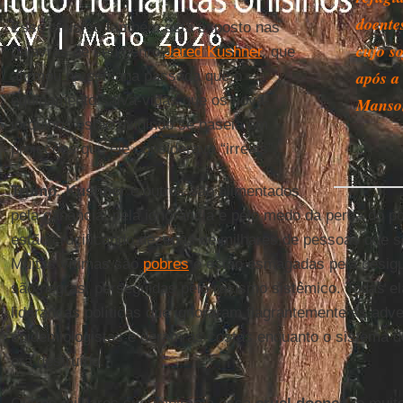
doente
Esse cinismo também está exposto nas
cujo s
palavras de seu genro
Jared Kushner
, que
após a
afirmou na semana passada que o
equipamento salva-vidas que os nova-
Manso
iorquinos estão exigindo se baseia em
projeções que ele considerava “irreais”.
Trump
,
Kushner
e outros são alimentados
pela ganância, pela ignorância e pelo medo da perda do p
estão crucificando dezenas de milhares de pessoas que
Muitas vítimas são
pobres
e estão esmagadas pela desigua
são negras, perseguidas pelo racismo sistêmico. Todas el
lideranças políticas que ignoraram flagrantemente as adv
epidemiologistas e deram as costas enquanto o sistema 
era destruído.