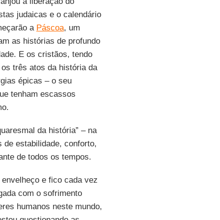
anjou a liberação do
tas judaicas e o calendário
omeçarão a
Páscoa
, um
ram as histórias de profundo
ade. E os cristãos, tendo
s três atos da história da
rgias épicas – o seu
 que tenham escassos
mo.
uaresmal da história” – na
de estabilidade, conforto,
ante de todos os tempos.
 envelheço e fico cada vez
gada com o sofrimento
eres humanos neste mundo,
estou questionando as