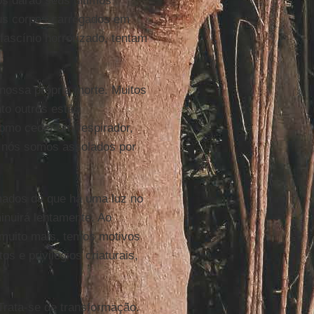
os darão seus últimos
eus corpos carregados em
ascínio horrorizado, tentam
nossa própria morte. Muitos
to outros estão
omo ceder um respirador,
s nós somos assolados por
ados de que há uma luz no
minuirá lentamente. Ao
muito mais, temos motivos
s e privilégios criaturais,
Trata-se de transformação.