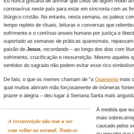
Eu nunca gostaria de afirmar que Deus de algum modo arr
coronavírus neste país para estar em sincronia com as fes
litúrgico cristão. No entanto, nesta semana, os judeus c
tempo repleto de rituais, leituras e conversas que relemb
sofrimento e o contínuo anseio humano por justiça e liberd
suportado as semanas de práticas quaresmais, repassam o
paixão de
Jesus
, recordando – ao longo dos dias com litu
sofrimento, crucificação e ressurreição. Mesmo aqueles
sentidos do sagrado não podem evitar esse rico simbolis
De fato, o que os
memes
chamam de “a
Quaresma
mais q
qual muitos abriram mão forçosamente de inúmeras fontes 
prazer e alegria – deu lugar à Semana Santa mais angusti
À medida que eu
mais sobrecarre
A ressurreição não tem a ver
causado pelos s
com voltar ao normal. Trata-se
eu percebo que 