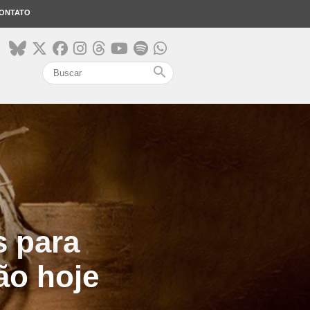
ONTATO
search
s para
ão hoje