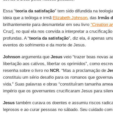
Essa “
teoria da satisfação
” tem sido difundida na teologi
ideia que a teóloga e irmã
Elizabeth Johnson
, das
Irmãs 
brilhantemente para desmantelar em seu livro
“Creation a
Cruz], no qual ela nos convida a interpretar a crucificaç
profundas. A “
teoria da satisfação
”, diz ela, é apenas um
eventos do sofrimento e da morte de Jesus.
Johnson
argumenta que
Jesus
veio “trazer boas novas a
libertação aos cativos, libertar os oprimidos”, como escr
resenha sobre o livro no
NCR
. “Mas a proclamação de
Je
constituiu um sério desafio para os romanos que govern
vida.” Suas palavras e obras “constituíram tamanha ameaç
império que os governantes crucificaram Jesus para silenc
Jesus
também curava os doentes e assumiu riscos radic
leprosos e ao curar pessoas no sábado. Seu cuidado com