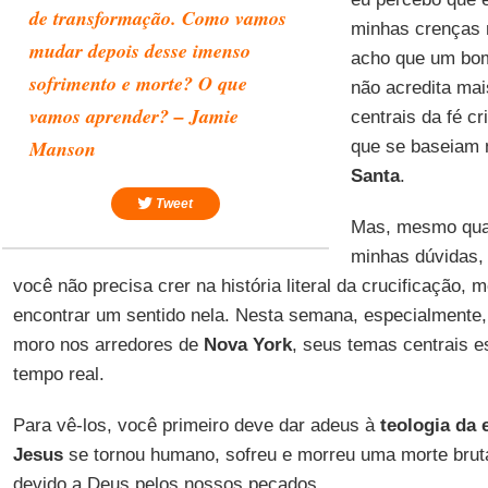
de transformação. Como vamos
minhas crenças
mudar depois desse imenso
acho que um bo
sofrimento e morte? O que
não acredita mai
vamos aprender? – Jamie
centrais da fé cr
Manson
que se baseiam 
Santa
.
Tweet
Mas, mesmo qua
minhas dúvidas, 
você não precisa crer na história literal da crucificação, 
encontrar um sentido nela. Nesta semana, especialmente,
moro nos arredores de
Nova York
, seus temas centrais 
tempo real.
Para vê-los, você primeiro deve dar adeus à
teologia da 
Jesus
se tornou humano, sofreu e morreu uma morte bruta
devido a Deus pelos nossos pecados.