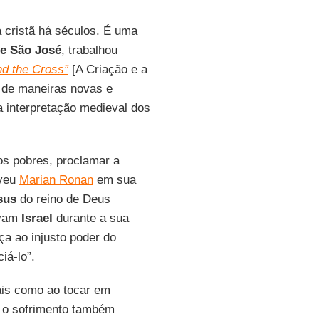
a cristã há séculos. É uma
de São José
, trabalhou
nd the Cross”
[A Criação e a
ão de maneiras novas e
a interpretação medieval dos
os pobres, proclamar a
eveu
Marian Ronan
em sua
sus
do reino de Deus
avam
Israel
durante a sua
a ao injusto poder do
iá-lo”.
ais como ao tocar em
 o sofrimento também