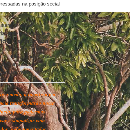
eressadas na posição social
uturas médicas.
riscando a sua saúde e
icial
. Eles estão fazendo o
rizante e de acompanhar os
ados. Eles estão clamando
 trabalhando o tempo todo e
 possam viver.
ue o medo, a incerteza e a
ncia transformarão nossa
ência, para podermos
icar e simpatizar com
ados, indocumentados,