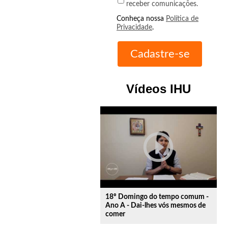
receber comunicações.
Conheça nossa
Política de
Privacidade
.
Vídeos IHU
play_circle_outline
18º Domingo do tempo comum -
Ano A - Dai-lhes vós mesmos de
comer