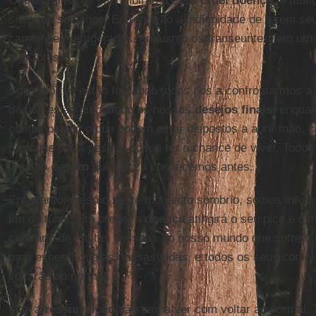
Outros milhares sucumbirão a essa
cruel doença
, e muit
suspiros sozinhos. Enfrentarão a indignidade de terem s
caminhões refrigerados, enquanto os transeuntes, em um f
tirar fotos.
Suas mortes estão forçando todos nós a confrontarmos a 
de nós estão discutindo os nossos
desejos finais
, enquan
contemplando o que podem estar dispostos a abrir mão, c
para que outra pessoa possa ter a chance de viver. Todo
um tipo de
luto
que nunca conhecemos antes.
Entretanto, mesmo neste momento sombrio, somos inform
fim do túnel. Em breve, a
doença
atingirá o seu pico e di
contrário de muitas pessoas no nosso mundo que sofrem 
para esperar que as nossas vidas, e todos os seus conforto
voltarão ao normal.
Mas a
ressurreição
não tem a ver com voltar ao normal. 