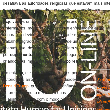
desafiava as autoridades religiosas que estavam mais int
e na proteção pessoal do que em aliviar o sofrimento.
Hoje vemos um drama análogo ocorrendo em nossas estr
Enfermeiros, médicos e técnicos de enfermagem estão ar
segurança devido à profunda bondade e
compaixão sacrif
trabalho sagrado de ir ao encontro de uma doença aterro
doentes que, de outra forma, poderiam se sentir abandon
por
suprimentos básicos
para proteger suas vidas; estão
criando alas improvisadas em tempo real para que outros
No entanto, eles estão sendo traídos por
Será q
autoridades arrogantes como o presidente
Donald Trump
, que semeia desconfiança e
impotê
se preocupa muito mais com suas
consci
“classificações” e com o modo como essa
identif
crise afetará a economia.
refugi