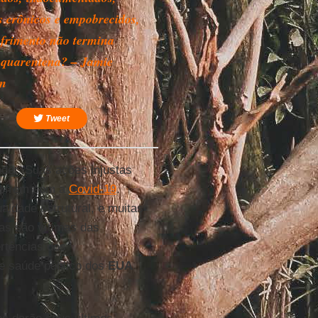
s crônicos e empobrecidos,
ofrimento não termina
 quarentena? – Jamie
n
Tweet
oder. Suas ações injustas
 sofrem com a
Covid-19
.
ldade estrutural, e muitas
as são vítimas das
ertências dos
de saúde público dos
EUA