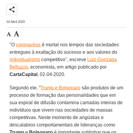
share
02 Abril 2020
"O
coronavírus
é mortal nos tempos das sociedades
entregues à exaltação do sucesso e aos valores do
individualismo
competitivo", escreve
Luiz Gonzaga
Belluzzo
, economista, em artigo publicado por
CartaCapital
, 02-04-2020.
Segundo ele, “
Trump e Bolsonaro
são produtos de um
processo de formação das personalidades que em
sua espiral de difusão contamina camadas inteiras de
indivíduos que vivem nas sociedades de massas
competitivas. Neste momento de angústias e
descalabros comportamentais de lideranças como
Trump
e
Bolsonaro
é importante sublinhar que os