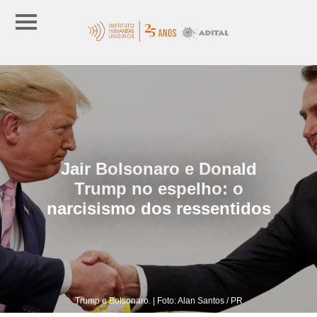
Jair Bolsonaro e Donald
Trump no espelho: o
narcisismo dos ressentidos
Trump e Bolsonaro. | Foto: Alan Santos / PR