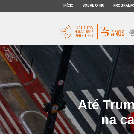
INÍCIO
SOBRE O IHU
PROGRAMA
Até Trum
na c