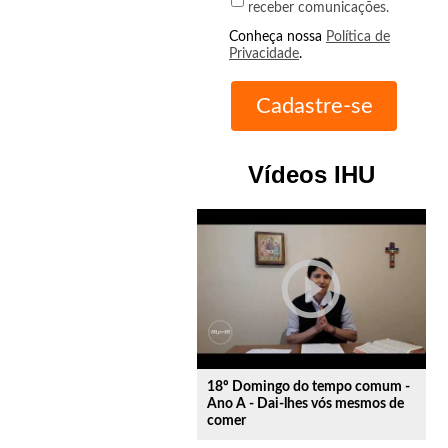
receber comunicações.
Conheça nossa
Política de
Privacidade
.
Vídeos IHU
play_circle_outline
18º Domingo do tempo comum -
Ano A - Dai-lhes vós mesmos de
comer