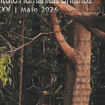
municípios e setor privado em torno das estratégias.
Ainda segundo a jornalista, o ministro afirmou que precisar
ele insistisse em ir a um metrô ou ônibus em
São Paulo
,
que poderia fazer. Foi então que o mandatário disse que, 
lo.
Mandetta
ainda não se manifestou sobre o tour do chefe.
Cai, não cai, golpeia?
A possibilidade do impeachment de
Bolsonaro
não parece
horizonte, ao menos para um futuro próximo — o preside
Maia
declarou que o tema não está na pauta do Congres
cúpula militar já está alerta. Segundo o
El País
, reuniões 
debater cenários hipotéticos para o médio e longo prazo, e
preocupados que o agravamento da situação brasileira sej
negacionista” do presidente,e que ele possa “soar insensí