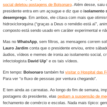
social deletou postagens de Bolsonaro
. Além desse, saiu 
presidente entra em um açougue e diz que o
isolamento s
desemprego
. Em ambos, ele citava com mais que otimi
hidroxicloroquina (“graças a Deus o remédio está aí”, a
composto está sendo usado em caráter experimental e nã
Mas no
WhatsApp
, sem filtros, as mensagens correm sol
Lauro Jardim
conta que o presidente enviou, entre sábad
áudios, vídeos e memes de ironia ao isolamento social, cr
infectologista
David Uip
” e os tais vídeos.
Em tempo:
Bolsonaro
também foi
visitar o Hospital das
Para ver “o fluxo de pessoas por ventura chegando”.
E tem ainda as carreatas. Ao longo do fim de semana, imp
postagens do presidente, elas
pediam a suspensão de med
fechamento de comércio e escolas. Nada mais típico: gen