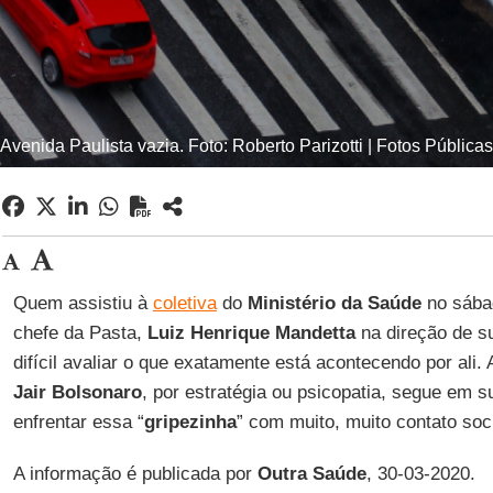
Avenida Paulista vazia. Foto: Roberto Parizotti | Fotos Públicas
Quem assistiu à
coletiva
do
Ministério da Saúde
no sába
chefe da Pasta,
Luiz Henrique Mandetta
na direção de su
difícil avaliar o que exatamente está acontecendo por ali.
Jair Bolsonaro
, por estratégia ou psicopatia, segue em 
enfrentar essa “
gripezinha
” com muito, muito contato soci
A informação é publicada por
Outra Saúde
, 30-03-2020.