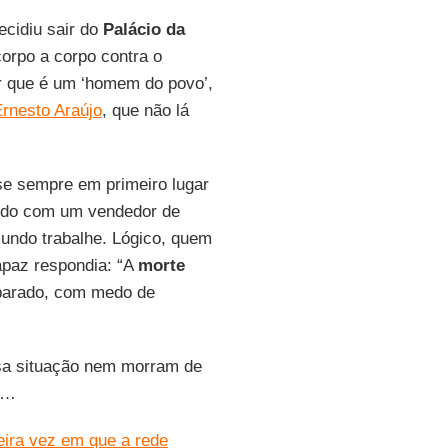
ecidiu sair do
Palácio da
orpo a corpo contra o
ar que é um ‘homem do povo’,
rnesto Araújo
, que não lá
se sempre em primeiro lugar
ndo com um vendedor de
mundo trabalhe. Lógico, quem
rapaz respondia: “A
morte
 parado, com medo de
ssa situação nem morram de
e…
eira vez em que a rede