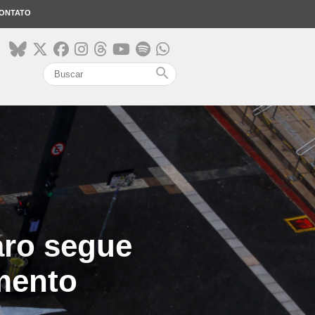
ONTATO
search
aro segue
mento