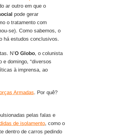
do ar outro em que o
ocial
pode gerar
smo o tratamento com
nimou-se). Como sabemos, o
o há estudos conclusivos.
tas. N’
O Globo
, o colunista
o e domingo, “diversos
íticas à imprensa, ao
 Forças Armadas
. Por quê?
ulsionadas pelas falas e
idas de isolamento
, como o
te dentro de carros pedindo