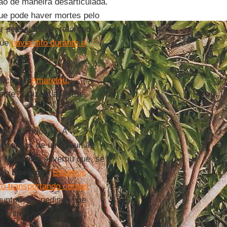
ão de maneira desarticulada.
que pode haver mortes pelo
 pela ciência”, reforçou,
que
havia dito durante a
ciais. “
Amarelou,
ente?”, dizem as letras
ha a criticá-lo. A
 de relatos de uma reunião
a,
Mandetta
advertiu que, se
tro
Boeings
. “
Estamos
to transportando corpos
untou ele, pedindo que
 entre União, estados,