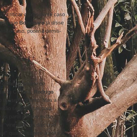
ia criticar o presidente caso
 algo que
Bolsonaro
já disse
nesse caso, poderia demiti-
 estar realmente no
nte da Câmara,
Rodrigo
so nesse momento. Mas a
estão sendo feitas para
 os participantes estão
a “vinculado ao discurso
vel” quando sugere a volta à