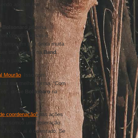
 sendo apenas mal
e
Bolsonaro
poderia
ias constitucionais e
mo tempo em que deixa muita
uer dar”, disse, na
Band
,
ar o país.
al Mourão
. Isso num
o na sua melhor forma. “Com
 eu”, disse
Bolsonaro
na
a de coordenação”
nas ações
r que somos uma federação.
município, aí é do estado. Se