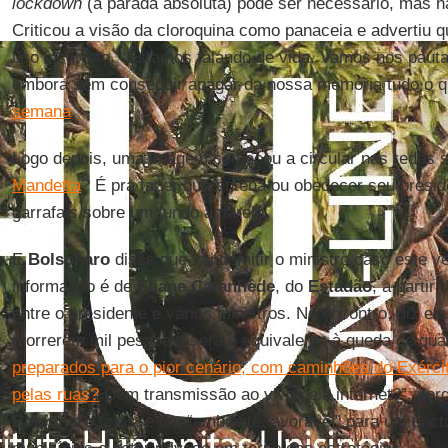
lockdown
(a parada absoluta) pode ser necessário, mas n
Criticou a visão da cloroquina como panaceia e advertiu 
uso incorreto. “Estamos falando de vida. Vamos nos pautar
embora sem conseguir apagar da nossa memória tudo o 
semana
.
Logo depois, uma imagem começou a circular nas redes so
Mandetta
? É pra fazer quarentena ou obedecer seu presid
garrafais sobre um fundo amarelo.
E
Bolsonaro
disse que vai demitir o ministro caso este ven
informação é de
Eliane Catanhêde
, do
Estadão
, a partir
entre o presidente e vários ministros. No encontro, diz el
morrerem mil pessoas, será o equivalente à queda de qua
preparados para o pior cenário, com caminhões do Exérci
pelas ruas?
Com transmissão ao vivo pela internet?”, perg
Bolsonaro
criasse um “ambiente favorável” para um pacto