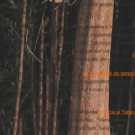
vida normal. Assim, como se o presidente pudesse estar
interpretado.
Mas além disso também circula em
Brasília
a tese de qu
decretar estado de sítio ou de defesa, suspendendo garant
restringindo liberdade e comunicação. Ele nega, ao mes
coisa no ar: “Quem quer dar o golpe jamais vai falar que q
quando perguntado sobre se pretendia dar um golpe e fech
Daí que os militares começaram a
se aproximar do gener
momento em que as relações entre o presidente não estã
todo o respeito ao
Mourão
, ele é muito mais tosco do que
sexta, também na
Band.
Em entrevista à
Folha
, o mesmo
Mourão
criticou a “falt
do governo federal contra o coronavírus. “Vamos lembra
Aquilo que é do município é do município. Se extrapola o 