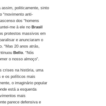
a assim, politicamente, sinto
 do “movimento anti-
 o ascenso dos “homens
Juntei-me à ele no
Brasil
 os protestos massivos em
paralisar e anunciaram o
. “Mas 20 anos atrás,
ntinuou
Bello
. “Nós
mer o nosso almoço”.
 crises na história, uma
s e os políticos mais
ente, o imaginário popular
onde está a esquerda
ovimentos mais
ente parece defensiva e