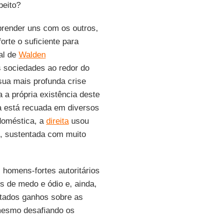
peito?
prender uns com os outros,
orte o suficiente para
al de
Walden
s sociedades ao redor do
sua mais profunda crise
 a própria existência deste
a está recuada em diversos
doméstica, a
direita
usou
l, sustentada com muito
, homens-fortes autoritários
s de medo e ódio e, ainda,
itados ganhos sobre as
 mesmo desafiando os