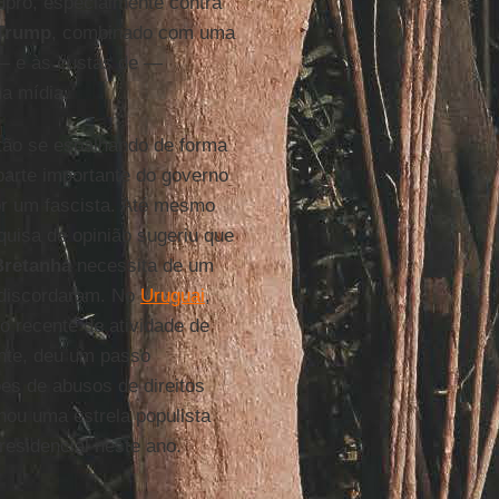
upro, especialmente contra
 Trump
, combinado com uma
 — e às custas de —
na mídia.
ão se espalhando de forma
arte importante do governo
or um fascista. Até mesmo
quisa de opinião sugeriu que
Bretanha
necessita de um
 discordaram. No
Uruguai
,
o recente de atividade de
nte, deu um passo
ções de abusos de direitos
nou uma estrela populista
residencial neste ano.