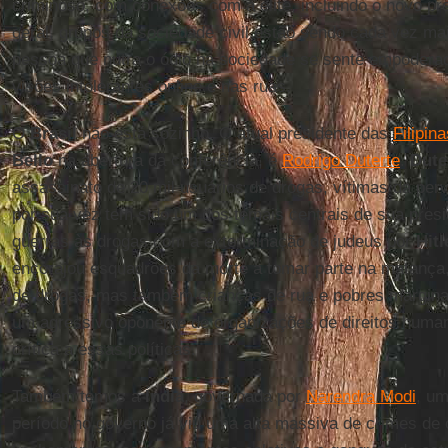
criminoso, com conexões com a elite, incluindo o novo pr
geral, grupos da sociedade civil estão sendo cada vez ma
pessoa que nutra o ódio na sociedade se sente empodera
visões intolerantes online e nas ruas.
O
Brasil
não está sozinho. O atual presidente das
Filipin
Bello
na abertura da conferência, é
Rodrigo Duterte
.
Dute
assassinato de 20 mil usuários de drogas, vítimas da per
por sua vez tem sido um dos temais centrais de sua pres
guerras às drogas com a exterminação de judeus por
Hitl
encorajou esquadrões da morte a tomar parte na matança, 
de drogas, mas também crianças de rua e pobres marginal
um agressivo oponente de organizações de direitos huma
crítica a essas políticas.
Também temos a
Índia
, governada por
Narendra Modi
, um
período no governo já viu uma alta massiva de crimes de 