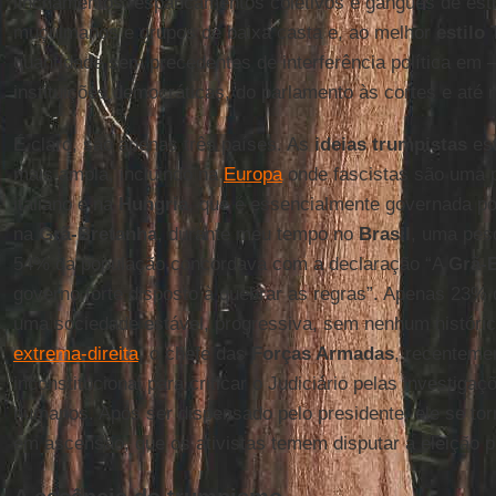
linchamentos, espancamentos coletivos e gangues de est
muçulmanos e grupos de baixa casta e, ao melhor
estilo
quantidade sem precedentes de interferência política em
instituições democráticas, do parlamento às cortes e até 
É claro, são apenas três países. As
ideias
trumpistas
est
mais ampla, incluindo na
Europa
onde fascistas são uma p
italiano e na
Hungria
, que é essencialmente governada p
na
Grã-Bretanha
, durante meu tempo no
Brasil
, uma pes
54% da população concordava com a declaração “A
Grã-
governo forte disposto à quebrar as regras”. Apenas 23%
uma sociedade estável, progressiva, sem nenhum históric
extrema-direita
, o chefe das
Forças Armadas
, recenteme
inconstitucional para criticar o Judiciário pelas investiga
humanos. Após ser dispensado pelo presidente, ele se tor
em ascensão, que os ativistas temem disputar a eleição p