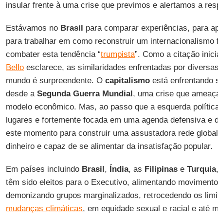
insular frente à uma crise que previmos e alertamos a res
Estávamos no
Brasil
para comparar experiências, para a
para trabalhar em como reconstruir um internacionalismo f
combater esta tendência “
trumpista
”. Como a citação inici
Bello
esclarece, as similaridades enfrentadas por diversa
mundo é surpreendente. O
capitalismo
está enfrentando 
desde a
Segunda Guerra Mundial
, uma crise que ameaça
modelo econômico. Mas, ao passo que a esquerda polític
lugares e fortemente focada em uma agenda defensiva e 
este momento para construir uma assustadora rede globa
dinheiro e capaz de se alimentar da insatisfação popular.
Em países incluindo
Brasil
,
Índia
, as
Filipinas
e
Turquia
têm sido eleitos para o Executivo, alimentando movimento
demonizando grupos marginalizados, retrocedendo os lim
mudanças climáticas
, em equidade sexual e racial e até