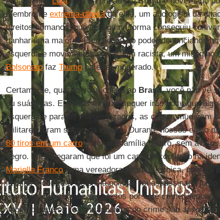
Atualmente,
Lula
esta na prisão e o
Brasil
é governado p
membro de
extrema-direita
da elite, um apologista da ditad
direitos humanos, que de alguma forma conseguiu cultiv
ganhar uma maioria. Ele chegou ao poder denunciando terr
esquerda e movimentos social. Um racista, um misógino 
Bolsonaro
faz
Trump
parecer moderado.
Certamente, quando você chega ao
Brasil
, você não vê s
ou suásticas. E muitos turistas sequer irão notar que alg
esquerda e para os marginalizados, as coisas mudaram bas
militares foram soltos da coleira. Durante nossos cinco d
80 tiros em um carro
com uma família dentro, sem avisos
negro. Eles alegaram que foi um caso de confusão na iden
Marielle Franco
, uma vereadora negra e lésbica, que era 
favelas e contra a violência policial, foi assassinada junt
homens acabaram de ser presos por este crime, depois d
sabemos que os reais mandantes do crime são associado