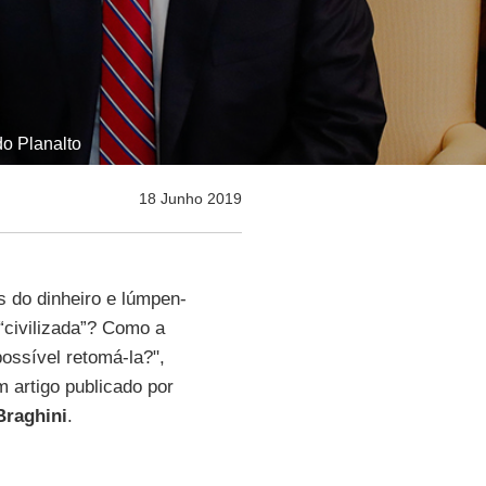
do Planalto
18 Junho 2019
s do dinheiro e lúmpen-
“civilizada”? Como a
ossível retomá-la?",
m artigo publicado por
Braghini
.