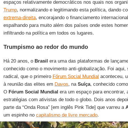
espaços relativamente democráticos nos quais nos orga
Trump
, normalizando e legitimando esta política, dando c
extrema-direita
, encorajando o financiamento internacional
espalhando para muito além dos países onde estes homen
infiltrando na política em todos os lugares.
Trumpismo ao redor do mundo
Há 20 anos, o
Brasil
era uma das plataformas de lançamen
conhecido como o movimento anti-globalização. Foi aqui,
radical, que o primeiro
Fórum Social Mundial
aconteceu, um
à reunião das elites em
Davos
, na
Suíça
, conhecido com
O
Fórum Social Mundial
era um espaço para encontrar, 
estratégias com ativistas de todo o globo. Dois anos depo
parte da “Onda Rosa” [em inglês Pink Tide] que varreu a
A
um espinho no
capitalismo de livre mercado
.