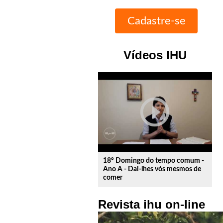
Vídeos IHU
play_circle_outline
18º Domingo do tempo comum -
Ano A - Dai-lhes vós mesmos de
comer
Revista ihu on-line