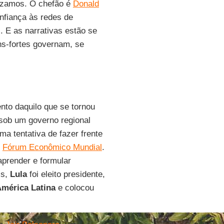
nizamos. O chefão é
Donald
onfiança às redes de
. E as narrativas estão se
s-fortes governam, se
to daquilo que se tornou
 sob um governo regional
a tentativa de fazer frente
o
Fórum Econômico Mundial
.
aprender e formular
is,
Lula
foi eleito presidente,
mérica Latina
e colocou