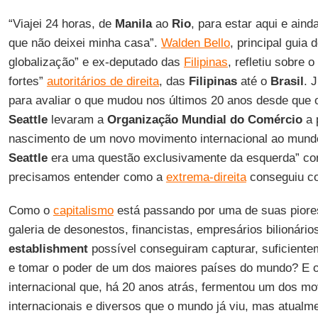
“Viajei 24 horas, de
Manila
ao
Rio
, para estar aqui e aind
que não deixei minha casa”.
Walden Bello
, principal guia
globalização” e ex-deputado das
Filipinas
, refletiu sobre
fortes”
autoritários de direita
, das
Filipinas
até o
Brasil
. 
para avaliar o que mudou nos últimos 20 anos desde que
Seattle
levaram a
Organização Mundial do Comércio
a 
nascimento de um novo movimento internacional ao mundo
Seattle
era uma questão exclusivamente da esquerda” co
precisamos entender como a
extrema-direita
conseguiu co
Como o
capitalismo
está passando por uma de suas piores
galeria de desonestos, financistas, empresários bilionário
establishment
possível conseguiram capturar, suficientem
e tomar o poder de um dos maiores países do mundo? E 
internacional que, há 20 anos atrás, fermentou um dos m
internacionais e diversos que o mundo já viu, mas atualm