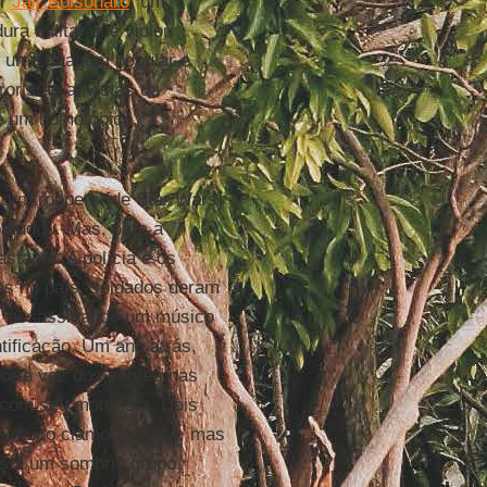
or
Jair Bolsonaro
, um
ura militar que violou
ar uma imagem popular e
oristas ativistas da
e um homofóbico,
tormtroopers [de Star Wars]
o mudou. Mas, para a
tante. A polícia e os
ias no país, soldados deram
, assassinando um músico
tificação. Um ano atrás,
porta voz dos pobres nas
o com seu motorista. Dois
e muito clamor público, mas
s à um sombrio grupo