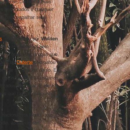
esidente. De forma mais
is assediados e qualquer
da para espalhar suas
as
, mencionado por
Walden
rte
é responsável pelo
versa guerra às drogas que
idência.
Duterte
comparou a
er
. Ele se orgulha disso. Ele
que não só inclui usuários
izados em geral. E ele é
nos que fazem qualquer
 nacionalista hindu, cujo
ódio, assassinatos,