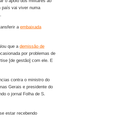
ar o apoio dos militares ao
 país vai viver numa
.
ansferir a
embaixada
alou que a
demissão de
ocasionada por problemas de
tise [de gestão] com ele. E
cias contra o ministro do
inas Gerais e presidente do
ndo o jornal Folha de S.
se estar recebendo