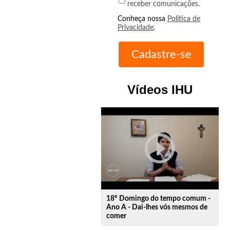
receber comunicações.
Conheça nossa
Política de
Privacidade
.
Vídeos IHU
play_circle_outline
18º Domingo do tempo comum -
Ano A - Dai-lhes vós mesmos de
comer