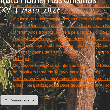
Comandante do Exército repete fala dos ruralistas 
O "Triplo A" de Bolsonaro e o Acordo do Clima
A guerra de todos contra todos no Governo Bolsonar
Estados Unidos, um aliado acima de todos para o Br
O ‘Trump dos trópicos’ passeia pela cidade do ‘Bols
O novo ministro de relações exteriores do Brasil e 
Brasil evolui para 'submissão explícita' aos Estado
Bolsonaro ganha de Trump apoio para OCDE, aceno
ideologia
Motivações teológicas da intenção do Governo Bols
do Brasil em Israel de Tel Aviv para Jerusalém
Crise na Venezuela expõe divisão entre militares e 
Brasil libera utilização da Base de Alcântara (MA) 
⚠️
Comunicar erro