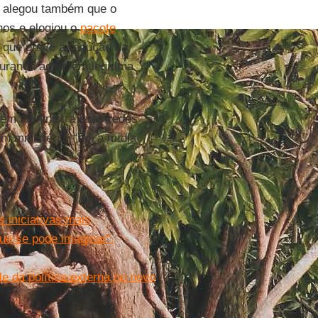
le alegou também que o
nos e elogiou o
pacote
, que prevê a redução da
gurança agem em legítima
em administra suas redes
m ministério. "Foi a mídia
 iniciativas mais
que se pode imaginar".
ole da política externa no novo