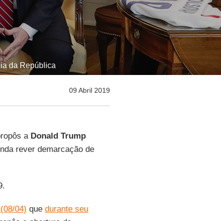
cia da República
09 Abril 2019
propôs a
Donald Trump
nda rever demarcação de
9.
 (08/04)
que
durante seu