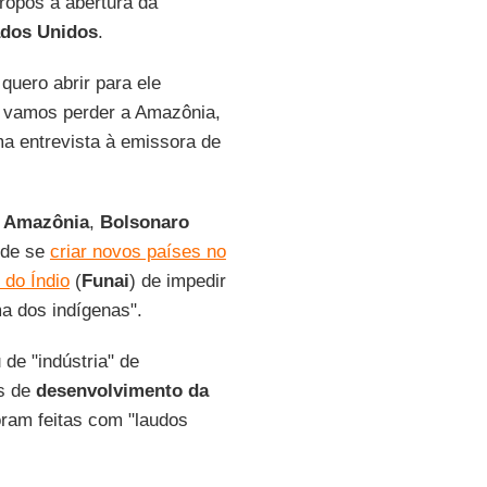
propôs a abertura da
ados Unidos
.
quero abrir para ele
s vamos perder a Amazônia,
 entrevista à emissora de
a
Amazônia
,
Bolsonaro
 de se
criar novos países no
 do Índio
(
Funai
) de impedir
a dos indígenas".
de "indústria" de
os de
desenvolvimento da
ram feitas com "laudos