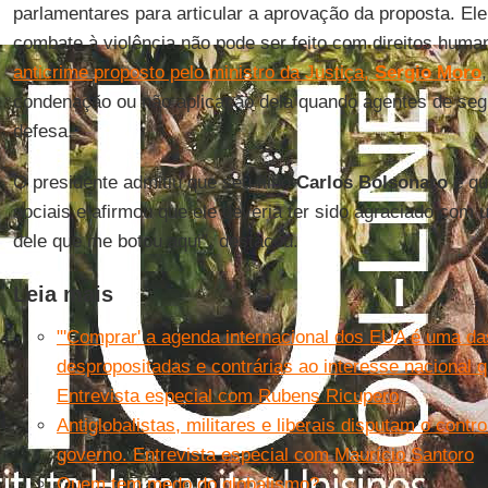
parlamentares para articular a aprovação da proposta. E
combate à violência não pode ser feito com direitos huma
anticrime proposto pelo ministro da Justiça,
Sergio Moro
condenação ou não aplicação dela quando agentes de se
defesa.
O presidente admitiu que seu filho
Carlos Bolsonaro
é qu
sociais e afirmou que ele deveria ter sido agraciado com u
dele que me botou aqui", destacou.
Leia mais
"'Comprar' a agenda internacional dos EUA é uma das
despropositadas e contrárias ao interesse nacional 
Entrevista especial com Rubens Ricupero
Antiglobalistas, militares e liberais disputam o contr
governo. Entrevista especial com Maurício Santoro
Quem tem medo do globalismo?