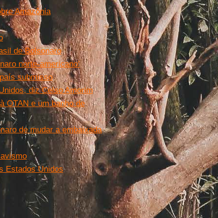
sobre Amazônia
o
asil de Bolsonaro
onaro norte-americano’
o país submisso
s Unidos, diz Celso Amorim
 à OTAN e um banho de
onaro de mudar a embaixada
olavismo
aos Estados Unidos