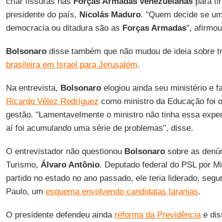
criar fissuras nas
Forças Armadas venezuelanas
para tir
presidente do país,
Nicolás Maduro
. "Quem decide se um
democracia ou ditadura são as
Forças Armadas
", afirmou
Bolsonaro
disse também que não mudou de ideia sobre tr
brasileira em Israel para Jerusalém
.
Na entrevista,
Bolsonaro
elogiou ainda seu ministério e f
Ricardo Vélez Rodríguez
como ministro da Educação foi 
gestão. "Lamentavelmente o ministro não tinha essa exper
aí foi acumulando uma série de problemas", disse.
O entrevistador não questionou
Bolsonaro
sobre as denún
Turismo,
Álvaro Antônio
. Deputado federal do PSL por M
partido no estado no ano passado, ele teria liderado, segu
Paulo, um
esquema envolvendo candidatas laranjas
.
O presidente defendeu ainda
reforma da Previdência
e dis