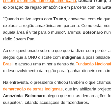
encontro com seu homólogo americano
,
Donald Trump
, 
exploração da região amazônica em parceria com os
Est
"Quando estive agora com
Trump
, conversei com ele que 
explorar a região amazônica em parceria. Como está, nó
aquela área é vital para o mundo", afirmou
Bolsonaro
numa
rádio Jovem Pan.
Ao ser questionado sobre o que queria dizer com perder 
alegou que a ONU discute com
indígenas
a possibilidade
Brasil
e acusou uma minoria dentro da
Fundação Nacional
o desenvolvimento da região para "ganhar dinheiro em cim
Na entrevista, o presidente criticou também o que chamou 
demarcação de terras indígenas
, que inviabilizaria projet
Amazônia
.
Bolsonaro
alegou que muitas demarcações fo
suspeitos", citando acusações de fazendeiros.