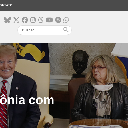
ONTATO
search
zônia com