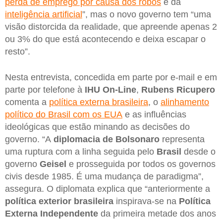
perda de emprego por causa dos robôs
e da
inteligência artificial
”, mas o novo governo tem “uma
visão distorcida da realidade, que apreende apenas 2
ou 3% do que está acontecendo e deixa escapar o
resto”.
Nesta entrevista, concedida em parte por e-mail e em
parte por telefone à
IHU On-Line
,
Rubens Ricupero
comenta a
política externa brasileira
, o
alinhamento
político do Brasil com os EUA
e as influências
ideológicas que estão minando as decisões do
governo. “A
diplomacia de Bolsonaro
representa
uma ruptura com a linha seguida pelo
Brasil
desde o
governo
Geisel
e prosseguida por todos os governos
civis desde 1985. É uma mudança de paradigma”,
assegura. O diplomata explica que “anteriormente a
política exterior brasileira
inspirava-se na
Política
Externa Independente
da primeira metade dos anos