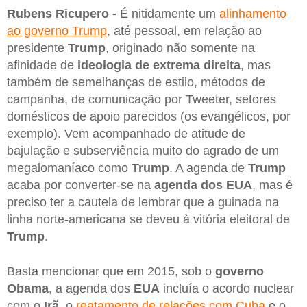
Rubens Ricupero -
É nitidamente um
alinhamento
ao governo Trump
, até pessoal, em relação ao
presidente
Trump
, originado não somente na
afinidade de
ideologia de extrema direita
, mas
também de semelhanças de estilo, métodos de
campanha, de comunicação por Tweeter, setores
domésticos de apoio parecidos (os evangélicos, por
exemplo). Vem acompanhado de atitude de
bajulação e subserviência muito do agrado de um
megalomaníaco como
Trump
. A agenda de
Trump
acaba por converter-se na
agenda dos EUA
, mas é
preciso ter a cautela de lembrar que a guinada na
linha norte-americana se deveu à vitória eleitoral de
Trump
.
Basta mencionar que em 2015, sob o
governo
Obama
, a agenda dos
EUA
incluía o acordo nuclear
com o
Irã
, o
reatamento de relações com Cuba
e o