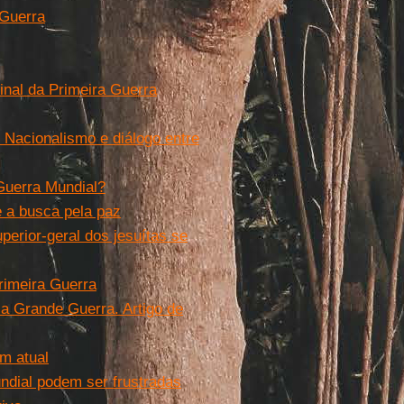
 Guerra
nal da Primeira Guerra
. Nacionalismo e diálogo entre
Guerra Mundial?
e a busca pela paz
perior-geral dos jesuítas se
rimeira Guerra
a Grande Guerra. Artigo de
em atual
ndial podem ser frustradas