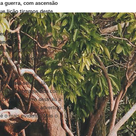
ra guerra, com ascensão
ue lição tiramos deste
erkel
deram ênfase à
undial
. A política que vemos
ional criado depois da
evine um
novo conflito
alidades dos
nacionalismos
,
rigo é muito grande, desta
 a
Rússia
sempre lá.
ainda que enfraquecida com o
. O nacionalismo destruiu a
é um realista, tem advertido
é o mais evidente. Mas o
os voltando a 1914.