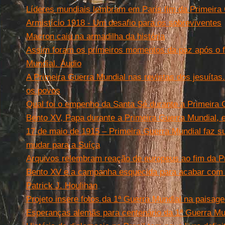
Líderes mundiais lembram em Paris fim da Primeira
Armistício 1918 - Um desafio para os sobreviventes
Macron caiu na armadilha da história
Assim foram os primeiros momentos da paz após o fi
Mundial. Áudio
A Primeira Guerra Mundial nas revistas dos jesuítas
os povos
Qual foi o empenho da Santa Sé durante a Primeira 
Bento XV, Papa durante a Primeira Guerra Mundial, 
17 de maio de 1915 – Primeira Guerra Mundial faz su
mudar para a Suíça
Arquivos relembram reação de europeus ao fim da P
Bento XV e a campanha esquecida para acabar com 
Patrick J. Houlihan
Projeto insere fotos da 1ª Guerra Mundial na paisag
Esperanças alemãs para centenário da 1ª Guerra Mu