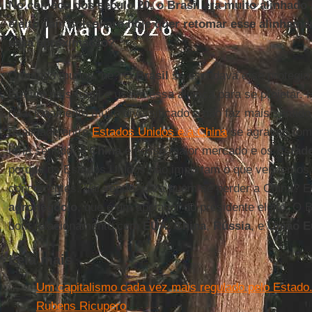
No começo dos século 20, o Brasil era muito alinhado
eleito Jair Bolsonaro hoje quer retomar esse alinham
essa aproximação?
O mundo mudou, né? O
Brasil
se escudava e se protegia
Era um país frágil e usava essa aliança para se projetar. 
relacionamento muito diversificado e não faz mais sentido
rivalidade entre
Estados Unidos e a China
se agravar, tom
teria sentido. A
China
é nosso maior mercado e os
Estad
porque os Estados Unidos não importam o que vendemos.
concorrentes. Vai vender para quem se perder a China? E 
agronegócio
, que é um apoiador do presidente eleito. O 
bom relacionamento com
EUA
,
China
,
Rússia
, e
União E
Leia mais
Um capitalismo cada vez mais regulado pelo Estado.
Rubens Ricupero