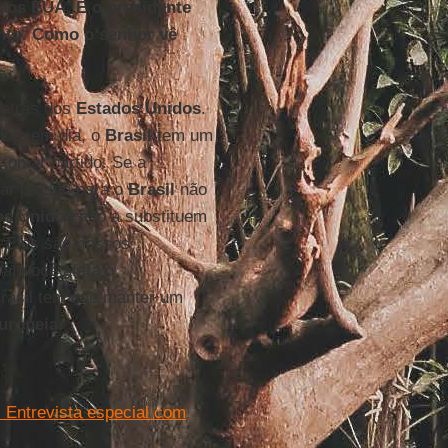
 aos EUA. E o presidente
ento. Como o senhor vê
 atrás dos
Estados Unidos
.
Hoje em dia, o
Brasil
tem um
 tomar partido. Se a
ar partido para o
Brasil
não
os Unidos
não a substituem
 Eles são nossos
aí você afeta o
Brasil tem que manter um
uropeia
.
 Entrevista especial com