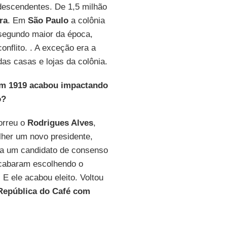
 descendentes. De 1,5 milhão
ra
. Em
São Paulo
a colônia
 segundo maior da época,
conflito. . A exceção era a
as casas e lojas da colônia.
 em 1919 acabou impactando
o?
orreu o
Rodrigues Alves
,
olher um novo presidente,
ha um candidato de consenso
 acabaram escolhendo o
E ele acabou eleito. Voltou
República do Café com