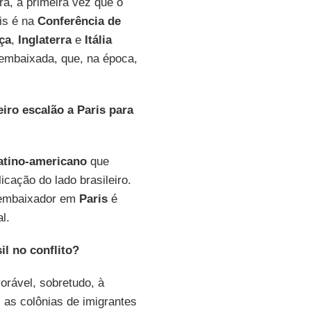
a, a primeira vez que o
is é na
Conferência de
ça
,
Inglaterra
e
Itália
embaixada, que, na época,
iro escalão a Paris para
latino-americano
que
icação do lado brasileiro.
 embaixador em
Paris
é
l.
il no conflito?
orável, sobretudo, à
, as colônias de imigrantes