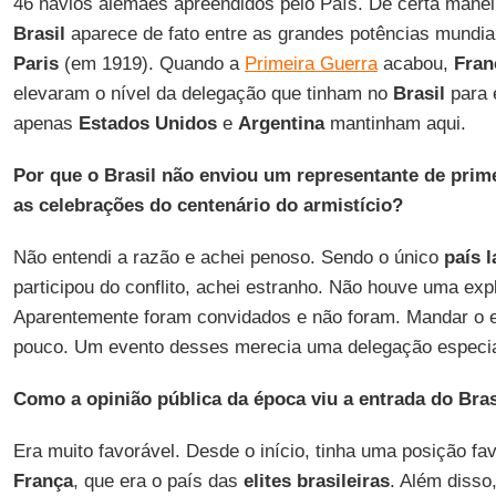
46 navios alemães apreendidos pelo País. De certa maneir
Brasil
aparece de fato entre as grandes potências mundia
Paris
(em 1919). Quando a
Primeira Guerra
acabou,
Fran
elevaram o nível da delegação que tinham no
Brasil
para 
apenas
Estados Unidos
e
Argentina
mantinham aqui.
Por que o Brasil não enviou um representante de prime
as celebrações do centenário do armistício?
Não entendi a razão e achei penoso. Sendo o único
país 
participou do conflito, achei estranho. Não houve uma expl
Aparentemente foram convidados e não foram. Mandar o
pouco. Um evento desses merecia uma delegação especia
Como a opinião pública da época viu a entrada do Bras
Era muito favorável. Desde o início, tinha uma posição fav
França
, que era o país das
elites brasileiras
. Além disso