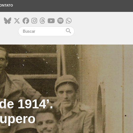
ONTATO
search
e 1914’.
cupero