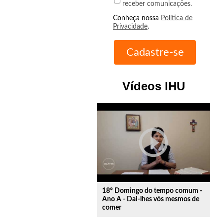
receber comunicações.
Conheça nossa
Política de
Privacidade
.
Vídeos IHU
play_circle_outline
18º Domingo do tempo comum -
Ano A - Dai-lhes vós mesmos de
comer