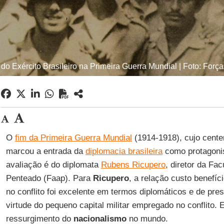
 do Exército Brasileiro na Primeira Guerra Mundial | Foto: Força
O
fim da Primeira Guerra Mundial
(1914-1918), cujo cente
marcou a entrada da
diplomacia brasileira
como protagonis
avaliação é do diplomata
Rubens Ricupero
, diretor da Fa
Penteado (Faap). Para
Ricupero
, a relação custo benefíci
no conflito foi excelente em termos diplomáticos e de pre
virtude do pequeno capital militar empregado no conflito. E
ressurgimento do
nacionalismo
no mundo.