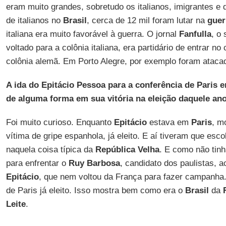
eram muito grandes, sobretudo os italianos, imigrantes e
de italianos no
Brasil
, cerca de 12 mil foram lutar na
guer
italiana era muito favorável à guerra. O jornal
Fanfulla
, o
voltado para a colônia italiana, era partidário de entrar no 
colônia alemã. Em Porto Alegre, por exemplo foram atacad
A ida do Epitácio Pessoa para a conferência de Paris
de alguma forma em sua vitória na eleição daquele an
Foi muito curioso. Enquanto
Epitácio
estava em
Paris
, m
vítima de gripe espanhola, já eleito. E aí tiveram que esc
naquela coisa típica da
República Velha
. E como não tin
para enfrentar o
Ruy Barbosa
, candidato dos paulistas,
Epitácio
, que nem voltou da França para fazer campanha. 
de Paris já eleito. Isso mostra bem como era o
Brasil
da
Leite
.