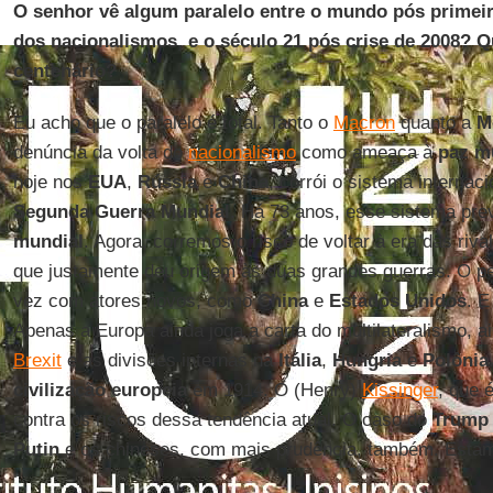
O senhor vê algum paralelo entre o mundo pós primei
dos nacionalismos, e o século 21 pós crise de 2008? Q
centenário?
Eu acho que o paralelo é total. Tanto o
Macron
quanto a
M
denúncia da volta do
nacionalismo
como ameaça à
paz m
hoje nos
EUA
,
Rússia
e
China
, corrói o sistema internac
Segunda Guerra Mundial
. Há 73 anos, esse sistema pr
mundial
. Agora, corremos o risco de voltar à era das riv
que justamente deu origem às duas grandes guerras. O pe
vez com atores novos, como
China
e
Estados Unidos
. E
Apenas a Europa ainda joga a carta do multilateralismo, 
Brexit
e as divisões internas na
Itália
,
Hungria
e
Polônia
civilização europeia
em 1914. O (Henry)
Kissinger
, que 
contra os riscos dessa tendência atual. O caso do
Trump
Putin
e os chineses, com mais prudência, também. Estam