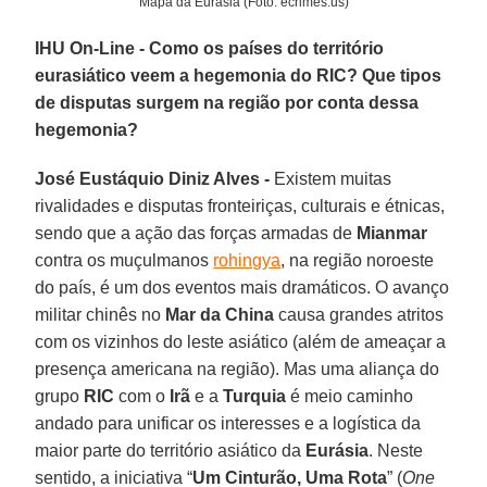
Mapa da Eurásia (Foto: ecrimes.us)
IHU On-Line - Como os países do território
eurasiático veem a hegemonia do RIC? Que tipos
de disputas surgem na região por conta dessa
hegemonia?
José Eustáquio Diniz Alves -
Existem muitas
rivalidades e disputas fronteiriças, culturais e étnicas,
sendo que a ação das forças armadas de
Mianmar
contra os muçulmanos
rohingya
, na região noroeste
do país, é um dos eventos mais dramáticos. O avanço
militar chinês no
Mar da China
causa grandes atritos
com os vizinhos do leste asiático (além de ameaçar a
presença americana na região). Mas uma aliança do
grupo
RIC
com o
Irã
e a
Turquia
é meio caminho
andado para unificar os interesses e a logística da
maior parte do território asiático da
Eurásia
. Neste
sentido, a iniciativa “
Um Cinturão, Uma Rota
” (
One