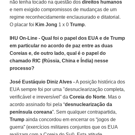
não tenha tocado na questão dos
direitos humanos
e nem exigido compromissos de mudanças de um
regime reconhecidamente enclausurado e ditatorial.
O placar foi
Kim Jong
1 x 0
Trump
.
IHU On-Line - Qual foi o papel dos EUA e de Trump
em particular no acordo de paz entre as duas
Coreias e, de outro lado, qual é o papel do
chamado RIC (Rússia, China e Índia) nesse
processo?
José Eustáquio Diniz Alves -
A posição histórica dos
EUA sempre foi por uma "desnuclearização completa,
verificável e irreversível” da
Coreia do Norte
. Mas o
acordo assinado foi pela “
desnuclearização da
península coreana
”. Sem qualquer contrapartida,
Trump
ainda concordou em encerrar os “jogos de
guerra” (exercícios militares conjuntos que os EUA
realizam com a Coreia do Sul). Esta atitude