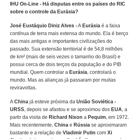
IHU On-Line - Há disputas entre os países do RIC
sobre o controle da Eurásia?
José Eustáquio Diniz Alves -
A
Eurásia
é a faixa
contínua de terra mais extensa do mundo. Ela é berço
das mais antigas e importantes civilizações do
passado. Sua extensão territorial é de 54,8 milhões
de km² (mais de seis vezes o tamanho do Brasil) e
possui cerca de dois terços da população e do PIB
mundial. Quem controlar a
Eurásia
, controlará o
mundo. Mas as alianças já passaram por muitas
reviravoltas.
A
China
já esteve próxima da
União Soviética -
URSS
, depois se afastou e se aproximou dos
EUA
, a
partir da visita de
Richard Nixon
a
Pequim
, em 1972.
Mais recentemente,
China
e
Rússia
se aproximaram
bastante e a relação de
Vladimir Putin
com
Xi