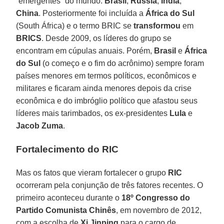
“emergentes” do mundo:
Brasil
,
Rússia
,
Índia
,
China
. Posteriormente foi incluída a
África do Sul
(South África) e o termo BRIC se
transformou
em
BRICS
. Desde 2009, os líderes do grupo se
encontram em cúpulas anuais. Porém,
Brasil
e
África
do Sul
(o começo e o fim do acrônimo) sempre foram
países menores em termos políticos, econômicos e
militares e ficaram ainda menores depois da crise
econômica e do imbróglio político que afastou seus
líderes mais tarimbados, os ex-presidentes
Lula
e
Jacob Zuma
.
Fortalecimento do RIC
Mas os fatos que vieram fortalecer o grupo
RIC
ocorreram pela conjunção de três fatores recentes. O
primeiro aconteceu durante o
18º Congresso do
Partido Comunista Chinês
, em novembro de 2012,
com a escolha de
Xi Jinping
para o cargo de