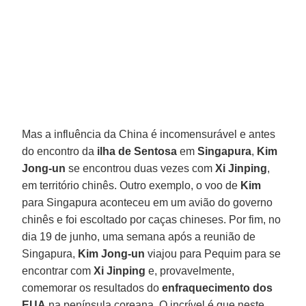
Mas a influência da China é incomensurável e antes
do encontro da
ilha de Sentosa
em
Singapura
,
Kim
Jong-un
se encontrou duas vezes com
Xi Jinping
,
em território chinês. Outro exemplo, o voo de
Kim
para Singapura aconteceu em um avião do governo
chinês e foi escoltado por caças chineses. Por fim, no
dia 19 de junho, uma semana após a reunião de
Singapura,
Kim Jong-un
viajou para Pequim para se
encontrar com
Xi Jinping
e, provavelmente,
comemorar os resultados do
enfraquecimento dos
EUA
na península coreana. O incrível é que neste