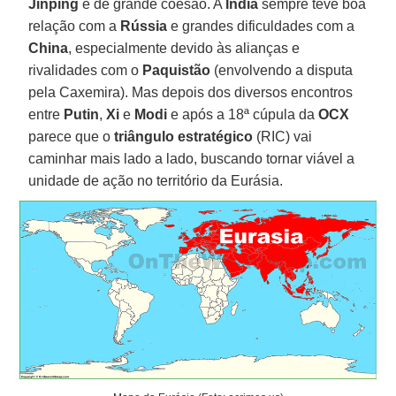
Jinping
é de grande coesão. A
Índia
sempre teve boa
relação com a
Rússia
e grandes dificuldades com a
China
, especialmente devido às alianças e
rivalidades com o
Paquistão
(envolvendo a disputa
pela Caxemira). Mas depois dos diversos encontros
entre
Putin
,
Xi
e
Modi
e após a 18ª cúpula da
OCX
parece que o
triângulo estratégico
(RIC) vai
caminhar mais lado a lado, buscando tornar viável a
unidade de ação no território da Eurásia.