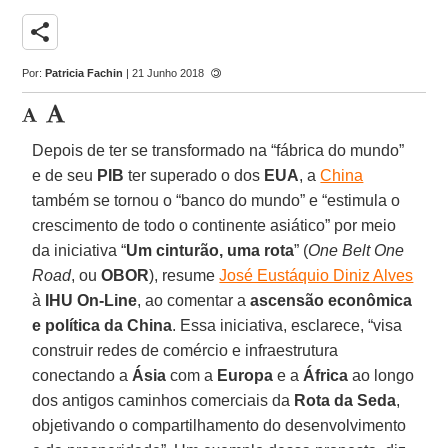
share
Por:
Patricia Fachin
| 21 Junho 2018
Depois de ter se transformado na “fábrica do mundo”
e de seu
PIB
ter superado o dos
EUA
, a
China
também se tornou o “banco do mundo” e “estimula o
crescimento de todo o continente asiático” por meio
da iniciativa “
Um cinturão, uma rota
” (
One Belt One
Road
, ou
OBOR
), resume
José Eustáquio Diniz Alves
à
IHU On-Line
, ao comentar a
ascensão econômica
e política da China
. Essa iniciativa, esclarece, “visa
construir redes de comércio e infraestrutura
conectando a
Ásia
com a
Europa
e a
África
ao longo
dos antigos caminhos comerciais da
Rota da Seda
,
objetivando o compartilhamento do desenvolvimento