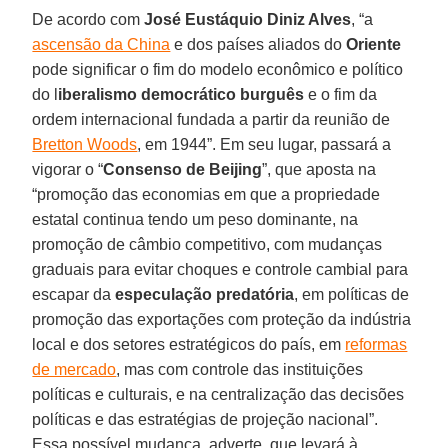
De acordo com
José Eustáquio Diniz Alves
, “a
ascensão da China
e dos países aliados do
Oriente
pode significar o fim do modelo econômico e político
do l
iberalismo democrático burguês
e o fim da
ordem internacional fundada a partir da reunião de
Bretton Woods
, em 1944”. Em seu lugar, passará a
vigorar o “
Consenso de Beijing
”, que aposta na
“promoção das economias em que a propriedade
estatal continua tendo um peso dominante, na
promoção de câmbio competitivo, com mudanças
graduais para evitar choques e controle cambial para
escapar da
especulação predatória
, em políticas de
promoção das exportações com proteção da indústria
local e dos setores estratégicos do país, em
reformas
de mercado
, mas com controle das instituições
políticas e culturais, e na centralização das decisões
políticas e das estratégias de projeção nacional”.
Essa possível mudança, adverte, que levará à