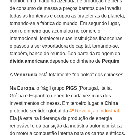
montou uma máquina azeitada de produção de bens
de consumo de massa a preços baratos que invadiu
todas as fronteiras e ocupou as prateleiras do planeta,
tornando-se a fábrica do mundo. Em segundo lugar,
com o dinheiro que acumulou no comércio
internacional, fortaleceu suas instituições financeiras
e passou a ser exportadora de capital, tornando-se,
também, banco do mundo. Boa parte da rolagem da
dívida americana
depende do dinheiro de
Pequim
.
A
Venezuela
está totalmente “no bolso” dos chineses.
Na
Europa
, o frágil grupo
PIGS
(Portugal, Itália,
Grécia e Espanha) depende cada vez mais dos
investimentos chineses. Em terceiro lugar, a
China
pretende ser líder global da
4ª Revolução Industrial
.
Ela já está na liderança da produção de energia
renovável e da transição da indústria automobilística
do motor a combustão interna para os carros elétricos,