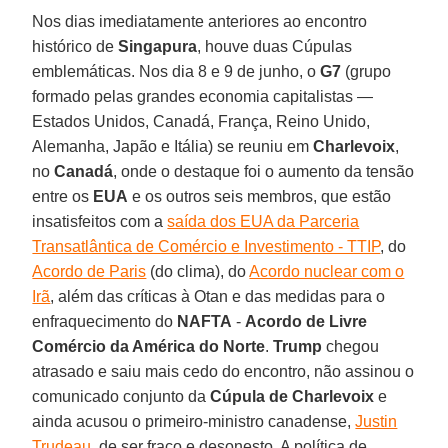
Nos dias imediatamente anteriores ao encontro
histórico de
Singapura
, houve duas Cúpulas
emblemáticas. Nos dia 8 e 9 de junho, o
G7
(grupo
formado pelas grandes economia capitalistas —
Estados Unidos, Canadá, França, Reino Unido,
Alemanha, Japão e Itália) se reuniu em
Charlevoix
,
no
Canadá
, onde o destaque foi o aumento da tensão
entre os
EUA
e os outros seis membros, que estão
insatisfeitos com a
saída dos EUA da Parceria
Transatlântica de Comércio e Investimento - TTIP
, do
Acordo de Paris
(do clima), do
Acordo nuclear com o
Irã
, além das críticas à Otan e das medidas para o
enfraquecimento do
NAFTA
-
Acordo de Livre
Comércio da América do Norte
.
Trump
chegou
atrasado e saiu mais cedo do encontro, não assinou o
comunicado conjunto da
Cúpula de Charlevoix
e
ainda acusou o primeiro-ministro canadense,
Justin
Trudeau
, de ser fraco e desonesto. A política de