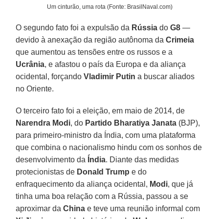
Um cinturão, uma rota (Fonte: BrasilNaval.com)
O segundo fato foi a expulsão da
Rússia
do
G8
—
devido à anexação da região autônoma da
Crimeia
que aumentou as tensões entre os russos e a
Ucrânia
, e afastou o país da Europa e da aliança
ocidental, forçando
Vladimir Putin
a buscar aliados
no Oriente.
O terceiro fato foi a eleição, em maio de 2014, de
Narendra Modi
, do
Partido Bharatiya Janata
(BJP),
para primeiro-ministro da Índia, com uma plataforma
que combina o nacionalismo hindu com os sonhos de
desenvolvimento da
Índia
. Diante das medidas
protecionistas de
Donald Trump
e do
enfraquecimento da aliança ocidental,
Modi
, que já
tinha uma boa relação com a Rússia, passou a se
aproximar da
China
e teve uma reunião informal com