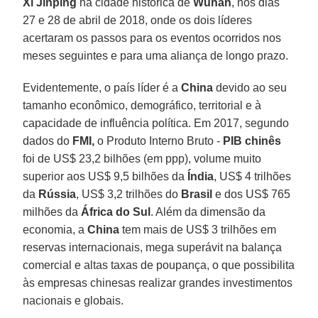
Xi Jinping
na cidade histórica de
Wuhan
, nos dias
27 e 28 de abril de 2018, onde os dois líderes
acertaram os passos para os eventos ocorridos nos
meses seguintes e para uma aliança de longo prazo.
Evidentemente, o país líder é a
China
devido ao seu
tamanho econômico, demográfico, territorial e à
capacidade de influência política. Em 2017, segundo
dados do
FMI,
o Produto Interno Bruto -
PIB chinês
foi de US$ 23,2 bilhões (em ppp), volume muito
superior aos US$ 9,5 bilhões da
Índia
, US$ 4 trilhões
da
Rússia
, US$ 3,2 trilhões do
Brasil
e dos US$ 765
milhões da
África do Sul
. Além da dimensão da
economia, a
China
tem mais de US$ 3 trilhões em
reservas internacionais, mega superávit na balança
comercial e altas taxas de poupança, o que possibilita
às empresas chinesas realizar grandes investimentos
nacionais e globais.