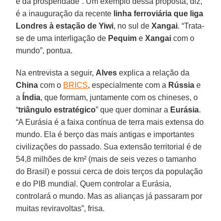
e da prosperidade”. Um exemplo dessa proposta, diz,
é a inauguração da recente
linha ferroviária que liga
Londres à estação de Yiwi
, no sul de
Xangai
. “Trata-
se de uma interligação de
Pequim
e
Xangai
com o
mundo”, pontua.
Na entrevista a seguir,
Alves
explica a relação da
China
com o
BRICS
, especialmente com a
Rússia
e
a
Índia
, que formam, juntamente com os chineses, o
“
triângulo estratégico
” que quer dominar a
Eurásia
.
“A Eurásia é a faixa contínua de terra mais extensa do
mundo. Ela é berço das mais antigas e importantes
civilizações do passado. Sua extensão territorial é de
54,8 milhões de km² (mais de seis vezes o tamanho
do Brasil) e possui cerca de dois terços da população
e do PIB mundial. Quem controlar a Eurásia,
controlará o mundo. Mas as alianças já passaram por
muitas reviravoltas”, frisa.