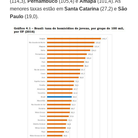
(114,3),
Pernambuco
(105,4) e
Amapá
(101,4). As
menores taxas estão em
Santa Catarina
(27,2) e
São
Paulo
(19,0).