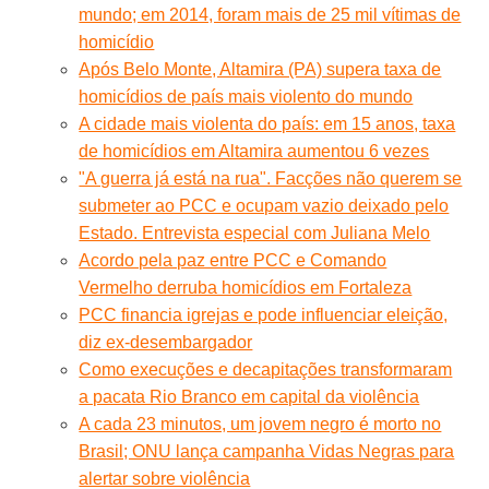
mundo; em 2014, foram mais de 25 mil vítimas de
homicídio
Após Belo Monte, Altamira (PA) supera taxa de
homicídios de país mais violento do mundo
A cidade mais violenta do país: em 15 anos, taxa
de homicídios em Altamira aumentou 6 vezes
"A guerra já está na rua". Facções não querem se
submeter ao PCC e ocupam vazio deixado pelo
Estado. Entrevista especial com Juliana Melo
Acordo pela paz entre PCC e Comando
Vermelho derruba homicídios em Fortaleza
PCC financia igrejas e pode influenciar eleição,
diz ex-desembargador
Como execuções e decapitações transformaram
a pacata Rio Branco em capital da violência
A cada 23 minutos, um jovem negro é morto no
Brasil; ONU lança campanha Vidas Negras para
alertar sobre violência