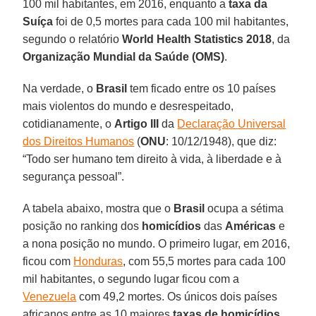
100 mil habitantes, em 2016, enquanto a
taxa da
Suíça
foi de 0,5 mortes para cada 100 mil habitantes,
segundo o relatório
World Health Statistics 2018
, da
Organização Mundial da Saúde (OMS)
.
Na verdade, o
Brasil
tem ficado entre os 10 países
mais violentos do mundo e desrespeitado,
cotidianamente, o
Artigo III
da
Declaração Universal
dos Direitos Humanos
(
ONU
: 10/12/1948), que diz:
“Todo ser humano tem direito à vida, à liberdade e à
segurança pessoal”.
A tabela abaixo, mostra que o
Brasil
ocupa a sétima
posição no ranking dos
homicídios
das
Américas
e
a nona posição no mundo. O primeiro lugar, em 2016,
ficou com
Honduras
, com 55,5 mortes para cada 100
mil habitantes, o segundo lugar ficou com a
Venezuela
com 49,2 mortes. Os únicos dois países
africanos entre as 10 maiores
taxas de homicídios