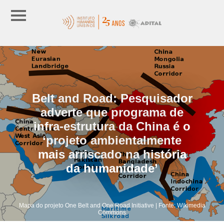
Belt and Road: Pesquisador
adverte que programa de
infra-estrutura da China é o
‘projeto ambientalmente
mais arriscado na história
da humanidade’
Mapa do projeto One Belt and One Road Initiative | Fonte: Wikimedia
Commons