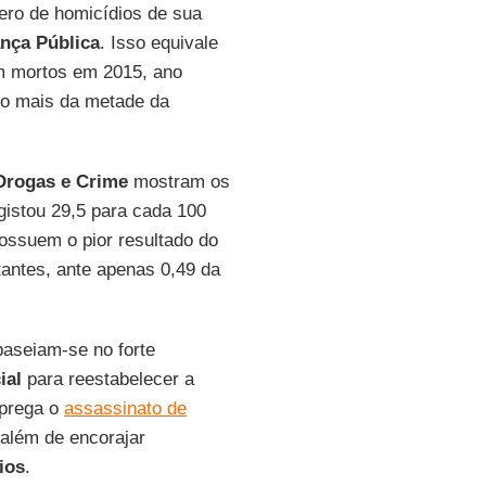
ero de homicídios de sua
nça Pública
. Isso equivale
am mortos em 2015, ano
co mais da metade da
Drogas e Crime
mostram os
gistou 29,5 para cada 100
possuem o pior resultado do
tantes, ante apenas 0,49 da
 baseiam-se no forte
ial
para reestabelecer a
 prega o
assassinato de
 além de encorajar
ios
.