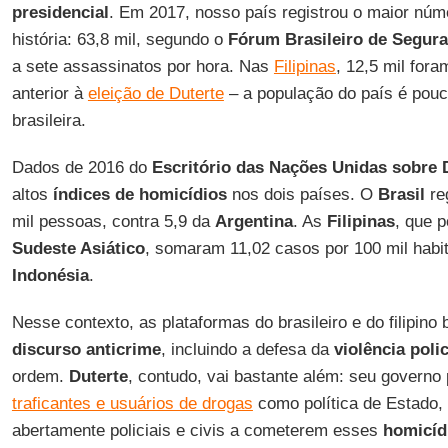
presidencial
. Em 2017, nosso país registrou o maior núm
história: 63,8 mil, segundo o
Fórum Brasileiro de Segura
a sete assassinatos por hora. Nas
Filipinas
, 12,5 mil for
anterior à
eleição de Duterte
– a população do país é pou
brasileira.
Dados de 2016 do
Escritório das Nações Unidas sobre 
altos
índices de homicídios
nos dois países. O
Brasil
re
mil pessoas, contra 5,9 da
Argentina
. As
Filipinas
, que 
Sudeste Asiático
, somaram 11,02 casos por 100 mil habi
Indonésia
.
Nesse contexto, as plataformas do brasileiro e do filipino
discurso anticrime
, incluindo a defesa da
violência polic
ordem.
Duterte
, contudo, vai bastante além: seu governo
traficantes e usuários de drogas
como política de Estado,
abertamente policiais e civis a cometerem esses
homicíd