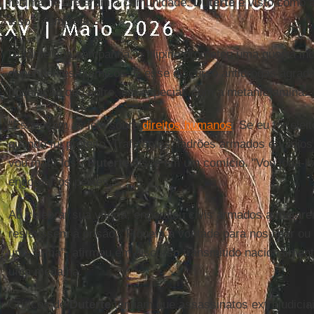
realmente afetaram a comunidade.
Duterte
é visto como a
isso", completa.
Durante sua campanha, o filipino prometeu uma guerra inc
dependentes químicos. E esse discurso antidrogas agrada 
população que sofre, em especial, com a metanfetamina.
"Esqueçam as leis sobre
direitos humanos
. Se eu for elei
quando fui prefeito. Traficantes, ladrões armados e vadio
vou matá-los",
Duterte
disse em um comício. "Vou jogá-lo
engordar os peixes."
Ao celebrar sua vitória, encorajou civis armados a matare
resistissem à prisão. "Fiquem à vontade para nos ligar o
uma arma", afirmou em discurso transmitido nacionalmente
uma medalha."
Críticos de
Duterte
temiam que assassinatos extrajudicia