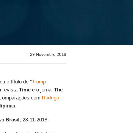
29 Novembro 2018
u o título de "
Trump
 revista
Time
e o jornal
The
 comparações com
Rodrigo
lipinas
.
s Brasil
, 28-11-2018.