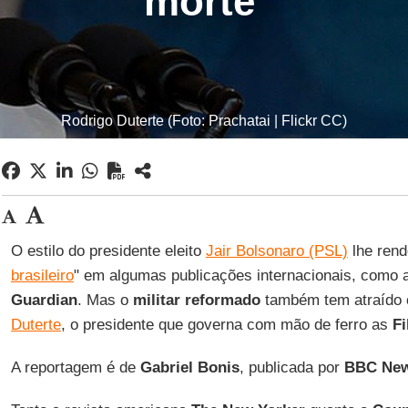
morte'
Rodrigo Duterte (Foto: Prachatai | Flickr CC)
O estilo do presidente eleito
Jair Bolsonaro (PSL)
lhe rende
brasileiro
" em algumas publicações internacionais, como a
Guardian
. Mas o
militar reformado
também tem atraído
Duterte
, o presidente que governa com mão de ferro as
Fi
A reportagem é de
Gabriel Bonis
, publicada por
BBC New