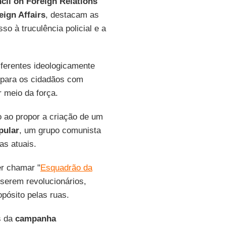
cil on Foreign Relations
eign Affairs
, destacam as
o à truculência policial e a
ferentes ideologicamente
para os cidadãos com
 meio da força.
o ao propor a criação de um
pular
, um grupo comunista
as atuais.
er chamar "
Esquadrão da
 serem revolucionários,
ósito pelas ruas.
s da
campanha