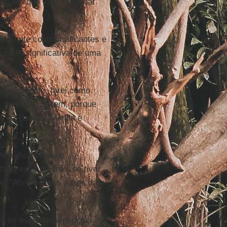
lguém que vai solucionar
essante contra traficantes e
parte significativa de uma
to presidente, farei como
s, melhor sumirem, porque
s na Baía de Manila e
m traficantes que
u faça você mesmo, se tiver
. "Atirem neles e lhes darei
is se espalhassem pelas