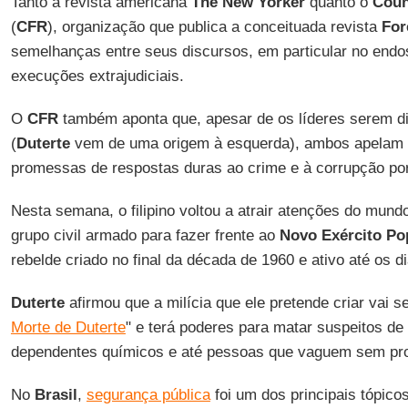
Tanto a revista americana
The New Yorker
quanto o
Coun
(
CFR
), organização que publica a conceituada revista
For
semelhanças entre seus discursos, em particular no endoss
execuções extrajudiciais.
O
CFR
também aponta que, apesar de os líderes serem di
(
Duterte
vem de uma origem à esquerda), ambos apelam 
promessas de respostas duras ao crime e à corrupção por
Nesta semana, o filipino voltou a atrair atenções do mund
grupo civil armado para fazer frente ao
Novo Exército Po
rebelde criado no final da década de 1960 e ativo até os di
Duterte
afirmou que a milícia que ele pretende criar vai s
Morte de Duterte
" e terá poderes para matar suspeitos de
dependentes químicos e até pessoas que vaguem sem prop
No
Brasil
,
segurança pública
foi um dos principais tópico