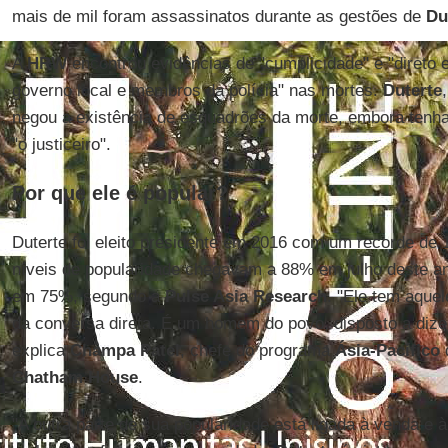
mais de mil foram assassinatos durante as gestões de
Du
A
HRW
encontrou evidências de "cumplicidade" e "direto e
governo local e membros da polícia" nas mortes.
Duterte
negou a existência de esquadrões da morte, embora tenha
"o justiceiro".
Por que ele é popular?
Duterte foi eleito presidente em 2016 com um recorde de 
níveis de popularidade chegavam a 88% em julho deste a
em 75%, segundo a
Pulse Asia Research
. "Ele tem aquel
da conversa direta. É um homem do povo, disposto a dizer
explica
Champa Patel
, chefe do programa
Ásia-Pacífico
d
Chatham House
.
"A outra parte de sua popularidade está ligada à venda e 