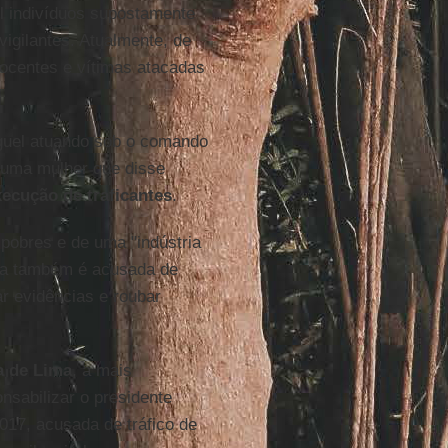
l indivíduos supostamente
vigilantes. Atualmente, de
inocentes e vítimas atacadas
guel atuando sob o comando
 uma mulher que disse
xecução de traficantes
.
 pobres e de uma "indústria
cia também é acusada de
r evidências e roubar
a de Lima
, a mais
onsabilizar o presidente
017, acusada de tráfico de