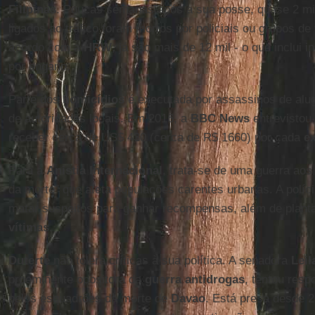
Filipinas
. Poucas semanas após a sua posse, quase 2 mi
ligados ao tráfico foram mortos por policiais ou grupos de 
acordo com a
HRW
, já são mais de 12 mil - o que inclui 
por engano.
Parte dos
homicídios
é executada por assassinos de alu
de autoridades locais. Em 2016, a
BBC News
entrevistou
receber cerca de US$ 430 (cerca de R$ 1660) por cada
e
Para a
Anistia Internacional
, trata-se de uma guerra aos
da morte" que afeta populações carentes urbanas. A polí
matar suspeitos para ganhar recompensas, além de planta
vítimas
.
Duterte
não tolera críticas à sua política. A senadora
Leil
proeminente opositora da
guerra antidrogas
, tentou resp
pelos esquadrões da morte de
Davao
. Está presa desde 2