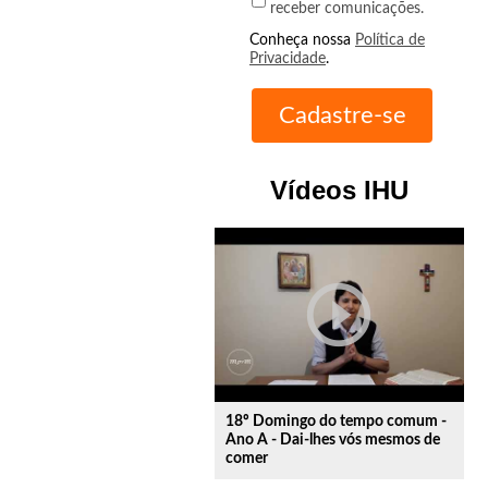
receber comunicações.
Conheça nossa
Política de
Privacidade
.
Vídeos IHU
play_circle_outline
18º Domingo do tempo comum -
Ano A - Dai-lhes vós mesmos de
comer