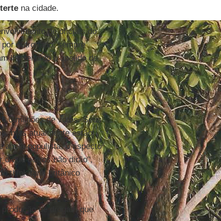
terte
na cidade.
nvolvimento de oficiais do
, por outro lado, sempre
m lhe rendido o apelido de
16,6 milhões de votos. Seus
no, mas atualmente estão
e apelo populista, o aspecto
 o que outros não dirão",
o think tank britânico
à produção de drogas, que