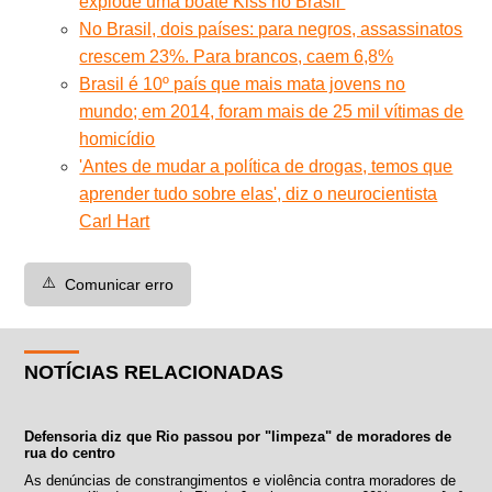
explode uma boate Kiss no Brasil’
No Brasil, dois países: para negros, assassinatos
crescem 23%. Para brancos, caem 6,8%
Brasil é 10º país que mais mata jovens no
mundo; em 2014, foram mais de 25 mil vítimas de
homicídio
'Antes de mudar a política de drogas, temos que
aprender tudo sobre elas', diz o neurocientista
Carl Hart
⚠️
Comunicar erro
NOTÍCIAS RELACIONADAS
Defensoria diz que Rio passou por "limpeza" de moradores de
rua do centro
As denúncias de constrangimentos e violência contra moradores de