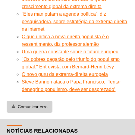
crescimento global da extrema direita
“Eles manipulam a agenda política”, diz
pesquisadora, sobre estratégia da extrema direita
na internet
O que unifica a nova direita populista é o
ressentimento, diz professor alemão
Uma guerra constante sobre o futuro europeu
"Os pobres pagarão pelo triunfo do populismo
global." Entrevista com Bernard-Henri Lévy
O novo guru da extrema-direita europeia
Steve Bannon ataca o Papa Francisco, ‘Tentar
denegrir o populismo, deve ser desprezado’
⚠️
Comunicar erro
NOTÍCIAS RELACIONADAS