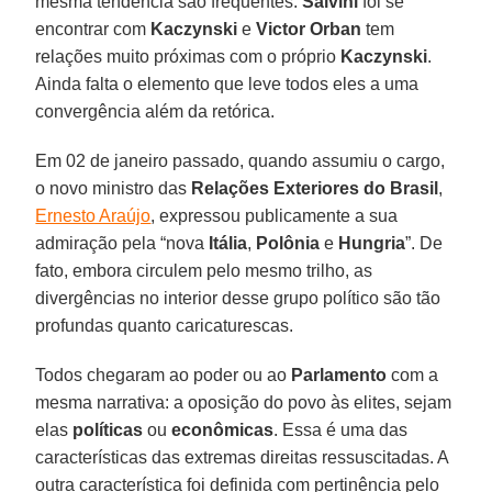
mesma tendência são frequentes.
Salvini
foi se
encontrar com
Kaczynski
e
Victor Orban
tem
relações muito próximas com o próprio
Kaczynski
.
Ainda falta o elemento que leve todos eles a uma
convergência além da retórica.
Em 02 de janeiro passado, quando assumiu o cargo,
o novo ministro das
Relações Exteriores do Brasil
,
Ernesto Araújo
, expressou publicamente a sua
admiração pela “nova
Itália
,
Polônia
e
Hungria
”. De
fato, embora circulem pelo mesmo trilho, as
divergências no interior desse grupo político são tão
profundas quanto caricaturescas.
Todos chegaram ao poder ou ao
Parlamento
com a
mesma narrativa: a oposição do povo às elites, sejam
elas
políticas
ou
econômicas
. Essa é uma das
características das extremas direitas ressuscitadas. A
outra característica foi definida com pertinência pelo