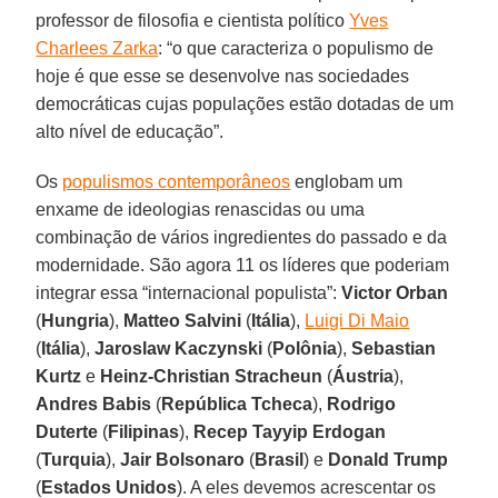
professor de filosofia e cientista político
Yves
Charlees Zarka
: “o que caracteriza o populismo de
hoje é que esse se desenvolve nas sociedades
democráticas cujas populações estão dotadas de um
alto nível de educação”.
Os
populismos contemporâneos
englobam um
enxame de ideologias renascidas ou uma
combinação de vários ingredientes do passado e da
modernidade. São agora 11 os líderes que poderiam
integrar essa “internacional populista”:
Victor Orban
(
Hungria
),
Matteo Salvini
(
Itália
),
Luigi Di Maio
(
Itália
),
Jaroslaw Kaczynski
(
Polônia
),
Sebastian
Kurtz
e
Heinz-Christian Stracheun
(
Áustria
),
Andres Babis
(
República Tcheca
),
Rodrigo
Duterte
(
Filipinas
),
Recep Tayyip Erdogan
(
Turquia
),
Jair Bolsonaro
(
Brasil
) e
Donald Trump
(
Estados
Unidos
). A eles devemos acrescentar os