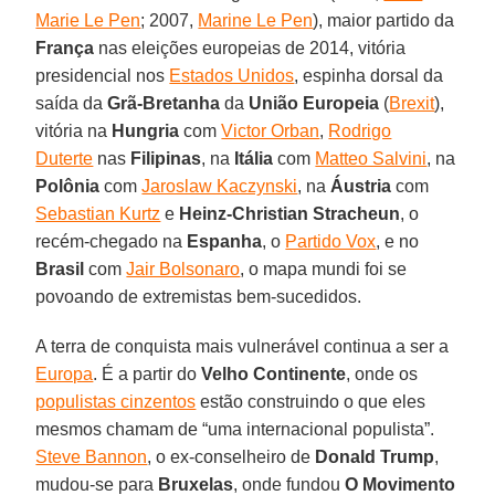
Marie Le Pen
; 2007,
Marine Le Pen
), maior partido da
França
nas eleições europeias de 2014, vitória
presidencial nos
Estados Unidos
, espinha dorsal da
saída da
Grã-Bretanha
da
União Europeia
(
Brexit
),
vitória na
Hungria
com
Victor Orban
,
Rodrigo
Duterte
nas
Filipinas
, na
Itália
com
Matteo Salvini
, na
Polônia
com
Jaroslaw Kaczynski
, na
Áustria
com
Sebastian Kurtz
e
Heinz-Christian Stracheun
, o
recém-chegado na
Espanha
, o
Partido Vox
, e no
Brasil
com
Jair Bolsonaro
, o mapa mundi foi se
povoando de extremistas bem-sucedidos.
A terra de conquista mais vulnerável continua a ser a
Europa
. É a partir do
Velho Continente
, onde os
populistas cinzentos
estão construindo o que eles
mesmos chamam de “uma internacional populista”.
Steve Bannon
, o ex-conselheiro de
Donald Trump
,
mudou-se para
Bruxelas
, onde fundou
O Movimento