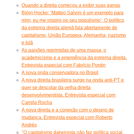
Quando a direita começou a exibir suas garras
Björn Hocke: ‘Matteo Salvini é um exemplo para
mim, eu me inspiro no seu populismo’. O político
da extrema direita alemã fala abertamente de
capitalismo, União Europeia, Alemanha, nazismo
e Islã
As paixões reprimidas de uma massa, o
academicismo e a emergência da extrema direita.
Entrevista especial com Fabrício Pontin
A nova onda conservadora no Brasil
A nova direita brasileira surge na onda anti-PT e
quer se descolar da velha direita
desenvolvimentista. Entrevista especial com
Camila Rocha
A nova direita e a conexão com o desejo de
mudança. Entrevista especial com Roberto
Andrés
"O capitalismo darwinista não faz política social,