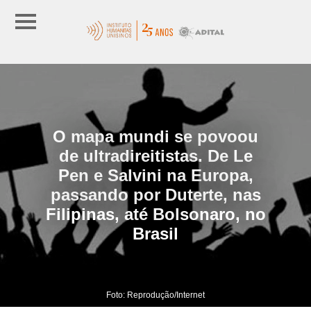
O mapa mundi se povoou
de ultradireitistas. De Le
Pen e Salvini na Europa,
passando por Duterte, nas
Filipinas, até Bolsonaro, no
Brasil
Foto: Reprodução/Internet