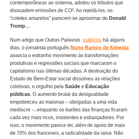
contemporâneas ao sistema, adotou os tributos que
dissuadem emissões de CO². Ao rejeitá-los, os
“coletes amarelos” parecem se aproximar de
Donald
Trump…
Num artigo que
O
utras
P
alavras
publicou
há alguns
dias, o jornalista português
Nuno Ramos de Almeida
associa o estranho movimento às transformações
produtivas e regressões sociais que marcaram o
capitalismo nas últimas décadas. A destruição do
Estado de Bem-Estar social dissolveu as relações
coletivas, o orgulho pela
Saúde
e
Educação
públicas
. O aumento brutal da desigualdade
empobreceu as maiorias – obrigadas a uma vida
medíocre –, enquanto os barões das finanças ficaram
cada vez mais ricos, insolentes e esbanjadores. Por
isso, o movimento parece ter, além de apoio de mais
de 70% dos franceses, a radicalidade da raiva. Não