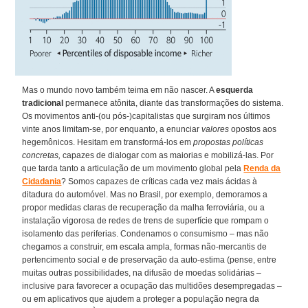
Mas o mundo novo também teima em não nascer. A
esquerda
tradicional
permanece atônita, diante das transformações do sistema.
Os movimentos anti-(ou pós-)capitalistas que surgiram nos últimos
vinte anos limitam-se, por enquanto, a enunciar
valores
opostos aos
hegemônicos. Hesitam em transformá-los em
propostas políticas
concretas,
capazes de dialogar com as maiorias e mobilizá-las. Por
que tarda tanto a articulação de um movimento global pela
Renda da
Cidadania
? Somos capazes de críticas cada vez mais ácidas à
ditadura do automóvel. Mas no Brasil, por exemplo, demoramos a
propor medidas claras de recuperação da malha ferroviária, ou a
instalação vigorosa de redes de trens de superfície que rompam o
isolamento das periferias. Condenamos o consumismo – mas não
chegamos a construir, em escala ampla, formas não-mercantis de
pertencimento social e de preservação da auto-estima (pense, entre
muitas outras possibilidades, na difusão de moedas solidárias –
inclusive para favorecer a ocupação das multidões desempregadas –
ou em aplicativos que ajudem a proteger a população negra da