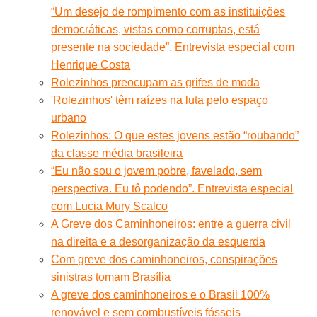
“Um desejo de rompimento com as instituições
democráticas, vistas como corruptas, está
presente na sociedade”. Entrevista especial com
Henrique Costa
Rolezinhos preocupam as grifes de moda
'Rolezinhos' têm raízes na luta pelo espaço
urbano
Rolezinhos: O que estes jovens estão “roubando”
da classe média brasileira
“Eu não sou o jovem pobre, favelado, sem
perspectiva. Eu tô podendo”. Entrevista especial
com Lucia Mury Scalco
A Greve dos Caminhoneiros: entre a guerra civil
na direita e a desorganização da esquerda
Com greve dos caminhoneiros, conspirações
sinistras tomam Brasília
A greve dos caminhoneiros e o Brasil 100%
renovável e sem combustíveis fósseis