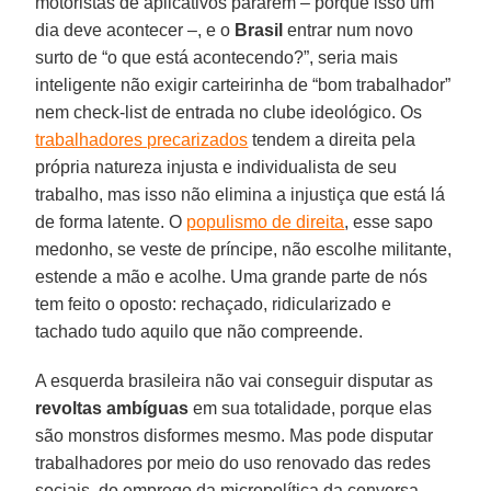
motoristas de aplicativos pararem – porque isso um
dia deve acontecer –, e o
Brasil
entrar num novo
surto de “o que está acontecendo?”, seria mais
inteligente não exigir carteirinha de “bom trabalhador”
nem check-list de entrada no clube ideológico. Os
trabalhadores precarizados
tendem a direita pela
própria natureza injusta e individualista de seu
trabalho, mas isso não elimina a injustiça que está lá
de forma latente. O
populismo de direita
, esse sapo
medonho, se veste de príncipe, não escolhe militante,
estende a mão e acolhe. Uma grande parte de nós
tem feito o oposto: rechaçado, ridicularizado e
tachado tudo aquilo que não compreende.
A esquerda brasileira não vai conseguir disputar as
revoltas ambíguas
em sua totalidade, porque elas
são monstros disformes mesmo. Mas pode disputar
trabalhadores por meio do uso renovado das redes
sociais, do emprego da micropolítica da conversa