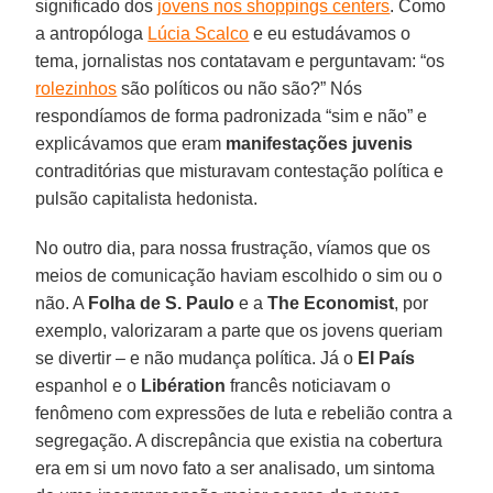
significado dos
jovens nos shoppings centers
. Como
a antropóloga
Lúcia Scalco
e eu estudávamos o
tema, jornalistas nos contatavam e perguntavam: “os
rolezinhos
são políticos ou não são?” Nós
respondíamos de forma padronizada “sim e não” e
explicávamos que eram
manifestações juvenis
contraditórias que misturavam contestação política e
pulsão capitalista hedonista.
No outro dia, para nossa frustração, víamos que os
meios de comunicação haviam escolhido o sim ou o
não. A
Folha de S. Paulo
e a
The Economist
, por
exemplo, valorizaram a parte que os jovens queriam
se divertir – e não mudança política. Já o
El País
espanhol e o
Libération
francês noticiavam o
fenômeno com expressões de luta e rebelião contra a
segregação. A discrepância que existia na cobertura
era em si um novo fato a ser analisado, um sintoma