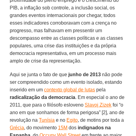
proximidade do pleno emprego e o crescimento do
PIB, a inflação sob controle, a inclusão social, os
grandes eventos internacionais por chegar, todos
esses indicadores corroboravam com a crença no
progresso, mas falhavam em pressentir um
descompasso entre as classes políticas e as classes
populares, uma crise das instituições e da própria
democracia representativa, em um processo mais
amplo de crise da representação.
Aqui se junta o fato de que
junho de 2013
não pode
ser compreendido como um evento isolado, estando
inserido em um
contexto global de lutas
pela
radicalização da democracia
. Em especial o ano de
2011, que para o filósofo esloveno
Slavoj Zizek
foi “o
ano em que sonhamos de forma perigosa” [2], ano de
revolução na
Tunísia
e no
Egito
, de motins por toda a
Grécia
, do movimento
15M
dos
indignados na
Espanha
, do
Occupy Wall Street
em frente ao maior