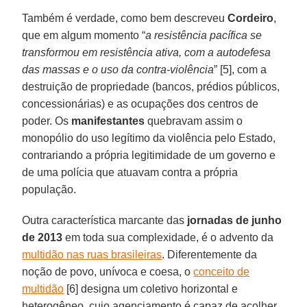
Também é verdade, como bem descreveu
Cordeiro
,
que em algum momento “
a resistência pacífica se
transformou em resistência ativa, com a autodefesa
das massas e o uso da contra-violência
” [5], com a
destruição de propriedade (bancos, prédios públicos,
concessionárias) e as ocupações dos centros de
poder. Os
manifestantes
quebravam assim o
monopólio do uso legítimo da violência pelo Estado,
contrariando a própria legitimidade de um governo e
de uma polícia que atuavam contra a própria
população.
Outra característica marcante das
jornadas de junho
de 2013
em toda sua complexidade, é o advento da
multidão nas ruas brasileiras
. Diferentemente da
noção de povo, unívoca e coesa, o
conceito de
multidão
[6] designa um coletivo horizontal e
heterogêneo, cujo agenciamento é capaz de acolher