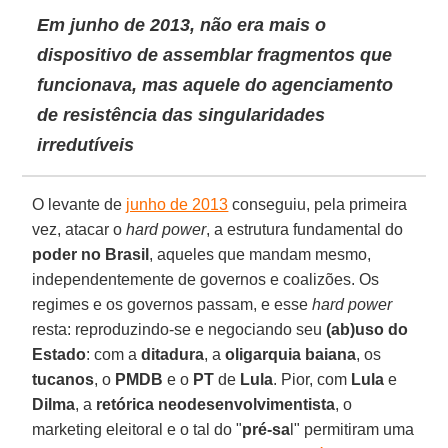
Em junho de 2013, não era mais o
dispositivo de assemblar fragmentos que
funcionava, mas aquele do agenciamento
de resistência das singularidades
irredutíveis
O levante de
junho de 2013
conseguiu, pela primeira
vez, atacar o
hard power
, a estrutura fundamental do
poder no Brasil
, aqueles que mandam mesmo,
independentemente de governos e coalizões. Os
regimes e os governos passam, e esse
hard power
resta: reproduzindo-se e negociando seu
(ab)uso do
Estado
: com a
ditadura
, a
oligarquia baiana
, os
tucanos
, o
PMDB
e o
PT
de
Lula
. Pior, com
Lula
e
Dilma
, a
retórica neodesenvolvimentista
, o
marketing eleitoral e o tal do "
pré-sa
l" permitiram uma