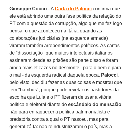
Giuseppe Cocco
- A
Carta do Palocci
confirma que
ele está abrindo uma outra fase política da relação do
PT com a questão da corrupção, algo que me fez logo
pensar o que aconteceu na Itália, quando as
colaborações judiciárias (na esquerda armada)
viraram também arrependimentos políticos. As cartas
de "dissociação" que muitos intelectuais italianos
assinaram desde as prisões são parte disso e foram
ainda mais eficazes no desmonte - para o bem e para
o mal - da esquerda radical daquela época.
Palocci
,
pelo visto, decidiu fazer as duas coisas e mostrou que
tem "bambus", porque pode revelar os bastidores da
escolha que Lula e o PT fizeram de usar a vitória
política e eleitoral diante do
escândalo do mensalão
não para enfraquecer a política patrimonialista e
predatória contra a qual o PT nasceu, mas para
generalizá-la: não reindustrilizaram o país, mas a