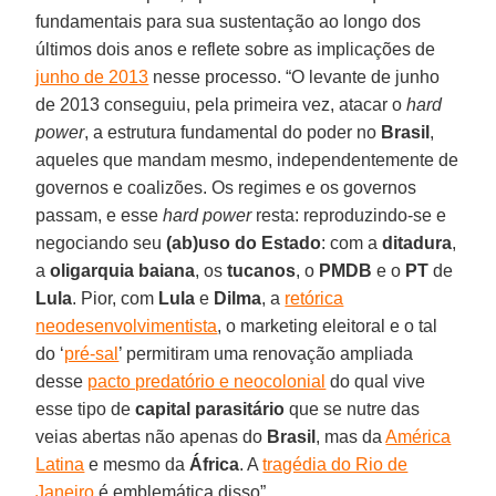
fundamentais para sua sustentação ao longo dos
últimos dois anos e reflete sobre as implicações de
junho de 2013
nesse processo. “O levante de junho
de 2013 conseguiu, pela primeira vez, atacar o
hard
power
, a estrutura fundamental do poder no
Brasil
,
aqueles que mandam mesmo, independentemente de
governos e coalizões. Os regimes e os governos
passam, e esse
hard power
resta: reproduzindo-se e
negociando seu
(ab)uso do Estado
: com a
ditadura
,
a
oligarquia baiana
, os
tucanos
, o
PMDB
e o
PT
de
Lula
. Pior, com
Lula
e
Dilma
, a
retórica
neodesenvolvimentista
, o marketing eleitoral e o tal
do ‘
pré-sal
’ permitiram uma renovação ampliada
desse
pacto predatório e neocolonial
do qual vive
esse tipo de
capital parasitário
que se nutre das
veias abertas não apenas do
Brasil
, mas da
América
Latina
e mesmo da
África
. A
tragédia do Rio de
Janeiro
é emblemática disso”.