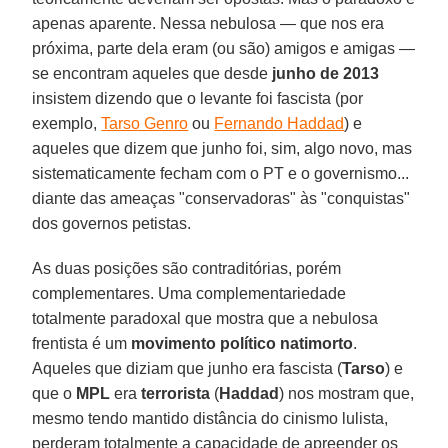
apenas aparente. Nessa nebulosa — que nos era
próxima, parte dela eram (ou são) amigos e amigas —
se encontram aqueles que desde
junho de 2013
insistem dizendo que o levante foi fascista (por
exemplo,
Tarso Genro
ou
Fernando Haddad
) e
aqueles que dizem que junho foi, sim, algo novo, mas
sistematicamente fecham com o PT e o governismo...
diante das ameaças "conservadoras" às "conquistas"
dos governos petistas.
As duas posições são contraditórias, porém
complementares. Uma complementariedade
totalmente paradoxal que mostra que a nebulosa
frentista é um
movimento político natimorto
.
Aqueles que diziam que junho era fascista (
Tarso
) e
que o
MPL
era
terrorista
(
Haddad
) nos mostram que,
mesmo tendo mantido distância do cinismo lulista,
perderam totalmente a capacidade de apreender os