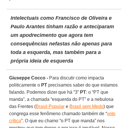
Intelectuais como Francisco de Oliveira e
Paulo Arantes tinham razão e anteciparam
um apodrecimento que agora tem
consequências nefastas não apenas para
toda a esquerda, mas também para a
própria ideia de esquerda
Giuseppe Cocco -
Para discutir como impacta
politicamente o
PT
precisamos saber do que estamos
falando. Podemos dizer que há “3”
PT
: o “PT que
manda”, a chamada “esquerda do PT” e a nebulosa
das Frentes (
Brasil Popular
e
Brasil sem Medo
) que
congrega esse fenômeno chamado também de “
voto
crítico
”. O que eu chamo “o PT que manda” nos
mostrou que tem donos e por isso é imutável. Nesse