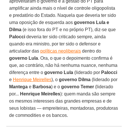
aproveitaram o governo e a gestão do PT para
amplificar ainda mais o nível de controle oligopolista
e predatório do Estado. Naquela que deveria ter sido
uma oposição de esquerda aos
governos Lula e
Dilma
(e isso fora do PT e no próprio PT), diz-se que
Palocci
deveria ter sido criticado sempre, ainda
quando era ministro, por ter sido o defensor e
articulador das
políticas neoliberais
dentro do
governo Lula
. Ora, o que o depoimento confirma é
que, ao contrário, não há nenhuma nuance, nenhuma
diferença entre o
governo Lula
(liderado por
Palocci
e
Henrique Meirelles
), o
governo Dilma
(liderado por
Mantega
e
Barbosa
) e o
governo Temer
(liderado
por...
Henrique Meirelles
): quem manda são sempre
os mesmos interesses das grandes empresas e de
seus lobistas — empreiteiras, montadoras, produtoras
de commodities e os bancos.