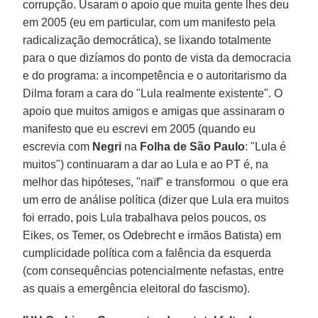
corrupção. Usaram o apoio que muita gente lhes deu
em 2005 (eu em particular, com um manifesto pela
radicalização democrática), se lixando totalmente
para o que dizíamos do ponto de vista da democracia
e do programa: a incompetência e o autoritarismo da
Dilma foram a cara do "Lula realmente existente". O
apoio que muitos amigos e amigas que assinaram o
manifesto que eu escrevi em 2005 (quando eu
escrevia com
Negri
na
Folha de São Paulo
: "Lula é
muitos") continuaram a dar ao Lula e ao PT é, na
melhor das hipóteses, "naïf" e transformou o que era
um erro de análise política (dizer que Lula era muitos
foi errado, pois Lula trabalhava pelos poucos, os
Eikes, os Temer, os Odebrecht e irmãos Batista) em
cumplicidade política com a falência da esquerda
(com consequências potencialmente nefastas, entre
as quais a emergência eleitoral do fascismo).