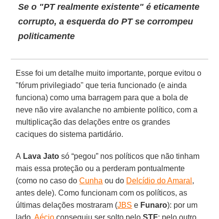
Se o "PT realmente existente" é eticamente
corrupto, a esquerda do PT se corrompeu
politicamente
Esse foi um detalhe muito importante, porque evitou o
"fórum privilegiado" que teria funcionado (e ainda
funciona) como uma barragem para que a bola de
neve não vire avalanche no ambiente político, com a
multiplicação das delações entre os grandes
caciques do sistema partidário.
A
Lava Jato
só “pegou” nos políticos que não tinham
mais essa proteção ou a perderam pontualmente
(como no caso do
Cunha
ou do
Delcídio do Amaral
,
antes dele). Como funcionam com os políticos, as
últimas delações mostraram (
JBS
e
Funaro
): por um
lado,
Aécio
conseguiu ser solto pelo
STF
; pelo outro,