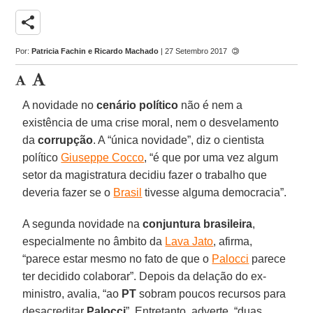
share
Por:
Patricia Fachin e Ricardo Machado
| 27 Setembro 2017
A novidade no
cenário político
não é nem a
existência de uma crise moral, nem o desvelamento
da
corrupção
. A “única novidade”, diz o cientista
político
Giuseppe Cocco
, “é que por uma vez algum
setor da magistratura decidiu fazer o trabalho que
deveria fazer se o
Brasil
tivesse alguma democracia”.
A segunda novidade na
conjuntura brasileira
,
especialmente no âmbito da
Lava Jato
, afirma,
“parece estar mesmo no fato de que o
Palocci
parece
ter decidido colaborar”. Depois da delação do ex-
ministro, avalia, “ao
PT
sobram poucos recursos para
desacreditar
Palocci
”. Entretanto, adverte, “duas