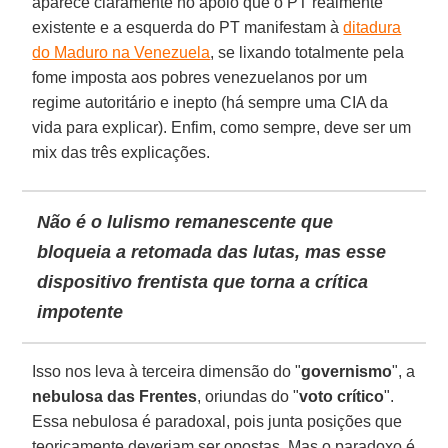
aparece claramente no apoio que o PT realmente
existente e a esquerda do PT manifestam à
ditadura
do Maduro na Venezuela
, se lixando totalmente pela
fome imposta aos pobres venezuelanos por um
regime autoritário e inepto (há sempre uma CIA da
vida para explicar). Enfim, como sempre, deve ser um
mix das três explicações.
Não é o lulismo remanescente que
bloqueia a retomada das lutas, mas esse
dispositivo frentista que torna a crítica
impotente
Isso nos leva à terceira dimensão do "
governismo
", a
nebulosa das Frentes
, oriundas do "
voto crítico
".
Essa nebulosa é paradoxal, pois junta posições que
teoricamente deveriam ser opostas. Mas o paradoxo é