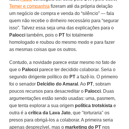
Temer e companhia
fizeram até da própria delação
um negócio de compra e venda do “silêncio” — fala
quem não recebe o dinheiro necessário para “segurar
isso”. Talvez essa seja uma das explicações para o
Palocci
também, pois o
PT
foi totalmente
homologado e roubou do mesmo modo e para fazer
as mesmas coisas que os outros.
Contudo, a novidade parece estar mesmo no fato de
que o
Palocci
parece ter decidido colaborar. Seria o
segundo dirigente político do
PT
a fazê-lo. O primeiro
foi o senador
Delcídio do Amaral
. Ao
PT
, sobram
poucos recursos para desacreditar o
Palocci
. Duas
argumentações estão sendo usadas: uma, pasmem,
que tenta explorar a sua origem
política trotskista
e
outra é a
crítica da Lava Jato
, que "torturaria" os
presos para obrigá-los a colaborar. A primeira seria
apenas desprezível, mas o
marketing do PT
nos