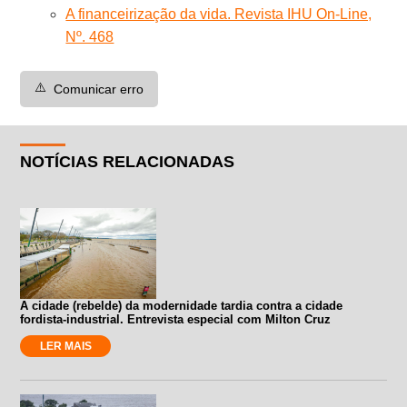
A financeirização da vida. Revista IHU On-Line,
Nº. 468
⚠️
Comunicar erro
NOTÍCIAS RELACIONADAS
A cidade (rebelde) da modernidade tardia contra a cidade
fordista-industrial. Entrevista especial com Milton Cruz
LER MAIS