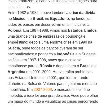
estas produzem, a cada vez, todas as condições para
crises futuras.
Entre 1982 e 1985, houve também a
crise da dívida
no
México
, no
Brasil
, no
Equador
e, no fundo, de
todos os países em desenvolvimento, inclusive a
Polônia
. Em 1987-1988, vimos nos
Estados Unidos
uma grande crise de empresas de poupança e
empréstimo; depois uma enorme crise em 1990 na
Suécia
, onde todos os bancos tiveram de ser
nacionalizados; e por certo a
Indonésia
e o Sudeste
asiático em 1997-1998, antes que a crise se
espalhasse para a
Rússia
e depois para o
Brasil
e a
Argentina
em 2001-2002. Houve enfim problemas
nos Estados Unidos em 2001, que foram tirando
dinheiro na Bolsa de Valores para injetar no mercado
imobiliário. Em
2007-2008
, o mercado imobiliário
implodiu, e isso foi uma grande crise. Você pode olhar
um mapa do mundo e visualizar as crises percorrendo