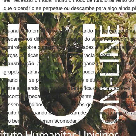
ser necessário mudar muito o modo de funcionamento do si
que o cenário se perpetue ou descambe para algo ainda p
messiânica ou bonapartista.
Quando falo em arranjos, estou usando um termo genérico 
mecanismos diferentes: a conexão do sistema partidário 
controle sobre o quotidiano das cidades e a estrutura fundi
forças políticas regionais e a burocracia federal... Desde 
Constituição
, aos poucos foi se organizando um sistema
grupos garantiram seu quinhão de poder, os partidos enc
financiar e se perpetuar nos cargos eletivos (mais ainda: 
entre si quando alguém importante fica de fora), ao mes
encontrou mecanismos razoavelmente confortáveis para ga
fossem atendidos pelos sucessivos governos. Esses arra
muito bem (quando enfim deixam de funcionar, como é fáci
tão bem que puderam acomodar até mesmo aquela que foi
oposição de
esquerda
.