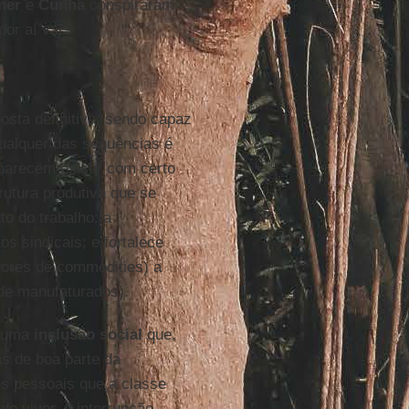
mer
e
Cunha
conspiraram
or aí vai.
sta definitiva, sendo capaz
qualquer das sequências é
 parecem existir com certo
utura produtiva que se
to do trabalho: a
 sindicais; e fortalece
dores de commodities) a
de manufaturados).
e uma
inclusão social
que,
as de boa parte da
s pessoais que a classe
e viver. A interrupção