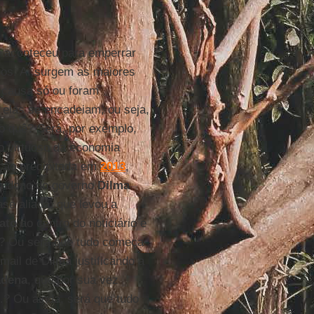
o aconteceu para emperrar
s. Aí surgem as maiores
 causa só ou foram
 elas se encadeiam, ou seja,
 o quê? Será, por exemplo,
lo virtuoso da economia
ação precipitada em
2013
,
andono do governo
Dilma
se aliada, que levou a
ato
ao centro do noticiário e
e? Ou será que tudo começa
mail de Dilma justificando a
adena
, que por sua vez
..? Ou ainda, será que tudo