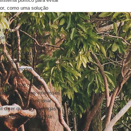
stema político para evitar
ior, como uma solução
para me referir a vários
com o poder econômico, o
ária, as relações entre
que foi adotada a
 pelo qual determinados
ontraram modos de se
de distribuir esses cargos
mo tempo que o
PIB
rantir que seus interesses
njos pareciam funcionar
l dizer que são capengas!),
 um dia uma tonitruante