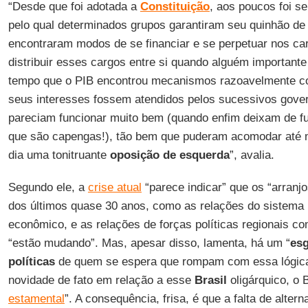
“Desde que foi adotada a
Constituição
, aos poucos foi s
pelo qual determinados grupos garantiram seu quinhão de 
encontraram modos de se financiar e se perpetuar nos car
distribuir esses cargos entre si quando alguém importante
tempo que o PIB encontrou mecanismos razoavelmente con
seus interesses fossem atendidos pelos sucessivos gove
pareciam funcionar muito bem (quando enfim deixam de fun
que são capengas!), tão bem que puderam acomodar até 
dia uma tonitruante
oposição de esquerda
”, avalia.
Segundo ele, a
crise atual
“parece indicar” que os “arranj
dos últimos quase 30 anos, como as relações do sistema 
econômico, e as relações de forças políticas regionais co
“estão mudando”. Mas, apesar disso, lamenta, há um “
esg
políticas
de quem se espera que rompam com essa lógica
novidade de fato em relação a esse
Brasil
oligárquico, o 
estamental
”. A consequência, frisa, é que a falta de alter