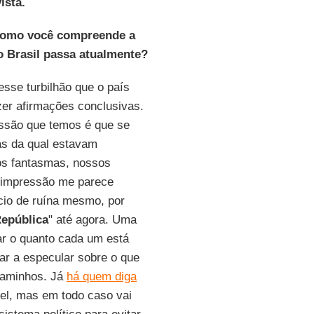
ista.
Como você compreende a
 o Brasil passa atualmente?
sse turbilhão que o país
fazer afirmações conclusivas.
essão que temos é que se
rás da qual estavam
os fantasmas, nossos
 impressão me parece
nício de ruína mesmo, por
epública
" até agora. Uma
ar o quanto cada um está
ar a especular sobre o que
caminhos. Já
há quem diga
vel, mas em todo caso vai