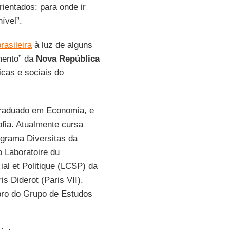
ientados: para onde ir
ível”.
rasileira
à luz de alguns
mento” da
Nova República
icas e sociais do
raduado em Economia, e
fia. Atualmente cursa
ograma Diversitas da
Laboratoire du
al et Politique (LCSP) da
s Diderot (Paris VII).
o do Grupo de Estudos