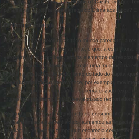
não passa de um
spin-off
de
House of Cards
, em que
Te
para salvar a própria pele entregando Dilma aos lobos? E p
Dinâmica interna
Um dos motivos pelos quais todo mundo parece ter a respo
de demonstrá-la peremptoriamente, é que, a esta altura, 
verossímil. Por outro lado, alguns elementos de resposta
grau de segurança.
Primeiro
, existe uma mudança na estr
reflete nas relações de poder tanto do lado do capital quan
desindustrialização
desfavorece, por exemplo, movimentos
grupos que prefiram um câmbio supervalorizado (exporta
grupos que prefiram câmbio desvalorizado (exportadores 
Segundo
, ao longo do último ciclo de crescimento, houv
parcial e limitada que tenha sido, aumentou as expectativ
população, ao mesmo tempo que encarecia certos serviço
média toma por naturais e sem os quais pensa que não pod