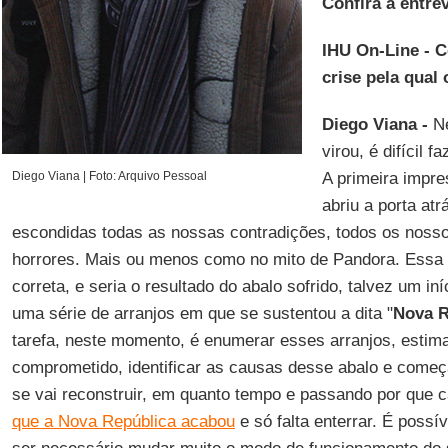
Confira a entrev
IHU On-Line - 
crise pela qual
Diego Viana -
Ne
virou, é difícil 
Diego Viana | Foto: Arquivo Pessoal
A primeira impr
abriu a porta at
escondidas todas as nossas contradições, todos os noss
horrores. Mais ou menos como no mito de Pandora. Essa
correta, e seria o resultado do abalo sofrido, talvez um i
uma série de arranjos em que se sustentou a dita "
Nova R
tarefa, neste momento, é enumerar esses arranjos, estim
comprometido, identificar as causas desse abalo e começ
se vai reconstruir, em quanto tempo e passando por que 
que a Nova República acabou
e só falta enterrar. É possí