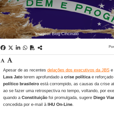
Imagem: Blog Cincinato
Po
Apesar de as recentes
delações dos executivos da JBS
e 
Lava Jato
terem aprofundado a
crise política
e reforçado
político brasileiro
está corrompido, as causas da crise a
ao se fazer uma retrospectiva no tempo, voltando, por ex
quando a
Constituição
foi promulgada, sugere
Diego Via
concedida por e-mail à
IHU On-Line
.