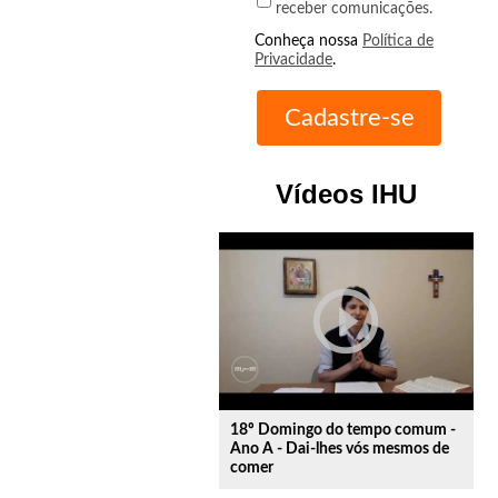
receber comunicações.
Conheça nossa
Política de
Privacidade
.
Vídeos IHU
play_circle_outline
18º Domingo do tempo comum -
Ano A - Dai-lhes vós mesmos de
comer