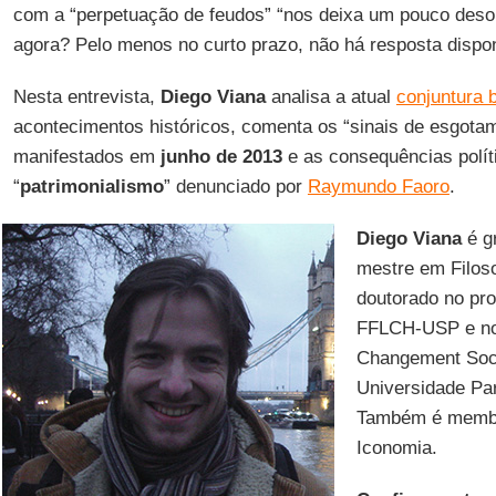
com a “perpetuação de feudos” “nos deixa um pouco desor
agora? Pelo menos no curto prazo, não há resposta dispon
Nesta entrevista,
Diego Viana
analisa a atual
conjuntura b
acontecimentos históricos, comenta os “sinais de esgota
manifestados em
junho de 2013
e as consequências polít
“
patrimonialismo
” denunciado por
Raymundo Faoro
.
Diego Viana
é g
mestre em Filoso
doutorado no pr
FFLCH-USP e no 
Changement Soci
Universidade Pari
Também é membr
Iconomia.