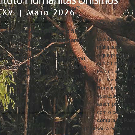
Uma ou múltiplas causas?
Mas eis que alg
esses mecanismo
Será, por exemplo, que o fim
dúvidas: foi uma
do ciclo virtuoso da economia
múltiplas? Como
levou à insatisfação
o que precipitou
precipitada em 2013, que levou
que o fim do cic
ao abandono do governo Dilma
levou à insatisf
Rousseff pela base aliada, que
que levou ao ab
levou a operação Lava Jato ao
Rousseff
pela ba
centro do noticiário e assim
operação
Lava J
por diante?
assim por diant
com o célebre e-
compra de Pas
inflou a Lava Jato, que por sua vez paralisou a economia.