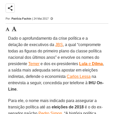
share
Por:
Patrícia Fachin
| 24 Mai 2017
Dado o aprofundamento da crise política e a
delação de executivos da
JBS
, a qual “compromete
todas as figuras do primeiro plano da classe política
nacional dos últimos anos” e envolve os nomes do
presidente
Temer
e dos ex-presidentes
Lula
e
Dilma
,
a saída mais adequada seria apostar em eleições
indiretas, defende o economista
Carlos Lessa
na
entrevista a seguir, concedida por telefone à
IHU On-
Line
.
Para ele, o nome mais indicado para assegurar a
transição política até as
eleições de 2018
é o do ex-
senador gaúcho
Pedro Simon
. “A história política