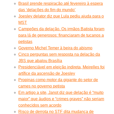
Brasil prende respiração até fevereiro à espera
das ‘delações do fim do mundo’
Joesley delator diz que Lula pediu ajuda para o
MST
Campeões da delação. Os irmãos Batista foram
para lá de generosos: financiaram de tucanos a
petistas
Governo Michel Temer à beira do abismo
Cinco perguntas sem resposta na delação da
JBS que abalou Brasília
Presidenciável em eleição indireta, Meirelles foi
artífice da ascensão de Joesley
Propinas como motor da gigante do setor de
carnes no governo petista
Em artigo a site, Janot diz que delação é “muito
maior” que áudios e “crimes graves” não seriam
conhecidos sem acordo
Risco de derrota no STF dita mudança de