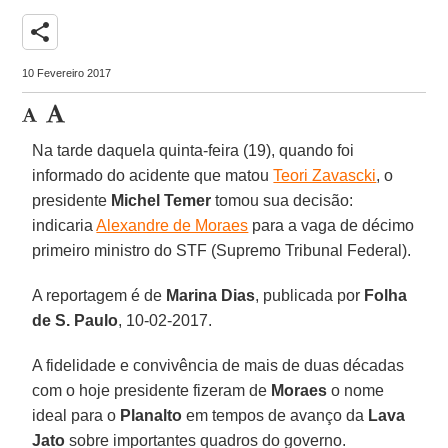
share
10 Fevereiro 2017
Na tarde daquela quinta-feira (19), quando foi
informado do acidente que matou
Teori Zavascki
, o
presidente
Michel Temer
tomou sua decisão:
indicaria
Alexandre de Moraes
para a vaga de décimo
primeiro ministro do STF (Supremo Tribunal Federal).
A reportagem é de
Marina Dias
, publicada por
Folha
de S. Paulo
, 10-02-2017.
A fidelidade e convivência de mais de duas décadas
com o hoje presidente fizeram de
Moraes
o nome
ideal para o
Planalto
em tempos de avanço da
Lava
Jato
sobre importantes quadros do governo.