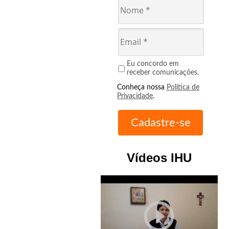
Eu concordo em
receber comunicações.
Conheça nossa
Política de
Privacidade
.
Vídeos IHU
play_circle_outline