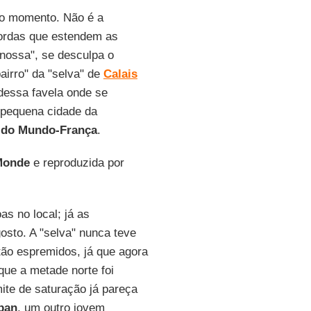
imo momento. Não é a
ordas que estendem as
nossa", se desculpa o
airro" da "selva" de
Calais
dessa favela onde se
 pequena cidade da
 do Mundo-França
.
Monde
e reproduzida por
as no local; já as
sto. A "selva" nunca teve
ão espremidos, já que agora
ue a metade norte foi
ite de saturação já pareça
ban
, um outro jovem