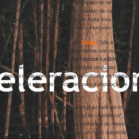
4.000 cafés da manhã, e o mesmo tanto de refeições às 1
aumentar esse número", afirma o diretor do centro,
Stéph
de que ninguém espere por mais de meia hora para ser ser
uma fila especial para as pessoas vulneráveis e os menor
"É claro, o Estado faz coisas em
Calais
. Não estamos diz
Vincent de Coninck
. "Mas gostaríamos que sua ação fos
bem dimensionada", acrescenta
Yannick Le Bihan
. "Que 
atrás dessa situação que está sempre mudando". Em plen
dessa cidade com uma dezena de milhares de habitantes
latrinas não são mais suficientes para a população, e a fal
todo tipo de tensões.
"Ou esse governo não tem ideia da gravidade da situação,
fazer e sua inação é uma confissão de impotência", diz co
Calais,
Natacha Bouchart
. Já o Ministério do Interior, 
Pas-de-Calais
,
Fabienne Buccio
, afirmam que estão "no 