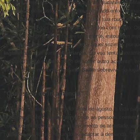
Na "selva" superpovoada, depois que um sudanês foi esfa
noite de 22 de agosto, o medo tem dominado entre os mai
tenda,
Saleh
, um eritreu de 17 anos, lava sua roupa olhan
"Estou aqui há dois meses, mas hoje estou com medo. O
detestam, e como agora houve uma morte, estou com me
em cinco amigos na barraca e agora fiquei sozinho, porqu
Inglaterra
e dois para a
Alemanha
. Eu vou tentar novam
quebrei o braço e tenho medo de sofrer outro acidente",
muitos outros menores de idade,
Salah
sobrevive no lugar
mínimo possível.
"Confissão de impotência"
Na selva, abatida pelo calor do final de agosto, a vida pa
Somente o centro
Jules-Ferry
, onde as pessoas comem,
cuidados médicos, teve um crescimento de atividade, au
refeições servidas e tentando se adaptar à demanda. "Nós