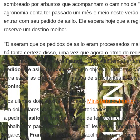
sombreado por arbustos que acompanham o caminho da "s
agronomia conta ter passado um mês e meio neste verão
entrar com seu pedido de asilo. Ele espera hoje que a reg
reserve um destino melhor.
"Disseram que os pedidos de asilo eram processados mais 
há tanta certeza disso, uma vez que agora o ritmo do reg
se alinhou com o resto da
França
. "Eles admitem abertam
pedidos de asilo de Calais
tem um objetivo: tornar-se tã
para evitar as chegadas em massa de solicitantes à 'selva
Coninck
.
Nos últimos dois anos a política do
Ministério do Interior
p
em dois pilares. De um lado, as autoridades trabalharam p
a pedirem
asilo na França
em vez de tentarem chegar à
trabalharam para desafogar a "selva" levando grande part
lugares na
França
, em centros de acolhimento e de orienta