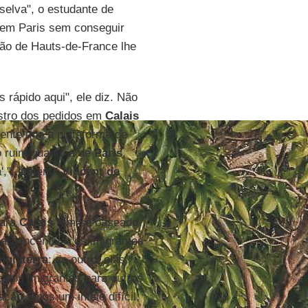
elva", o estudante de
 em Paris sem conseguir
ião de Hauts-de-France lhe
rápido aqui", ele diz. Não
istro dos pedidos em
Calais
ente que a plataforma de
o ruim quanto a de
Paris
,
',", lamenta
Vincent de
ara
Calais
tem se baseado
ara incentivar os imigrantes
Inglaterra
; de outro, elas
e dos imigrantes para outros
ção. Após um início difícil,