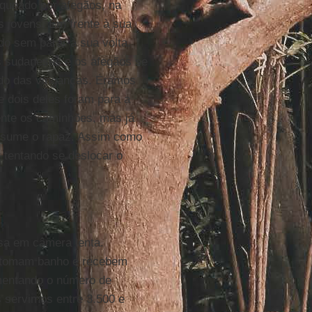
queado por afegãos, na
s jovens. Em frente à sua
do sem parar à sua volta.
s sudaneses e os afegãos se
do das vinganças. Éramos
e dois deles foram para a
ente os caminhões, mas já
 resume o rapaz. Assim como
 tentando se deslocar o
ssa em câmera lenta.
 tomam banho e recebem
mentando o número de
 servimos entre 3.500 e