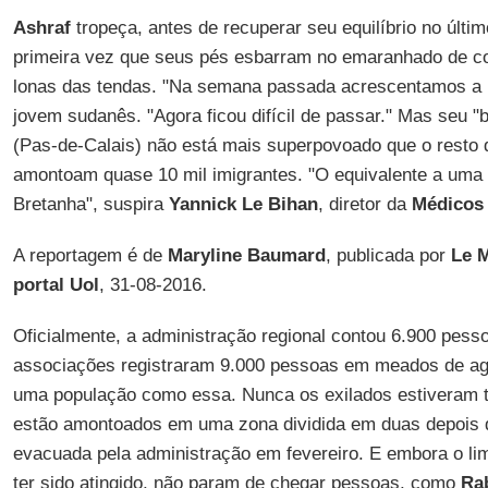
Ashraf
tropeça, antes de recuperar seu equilíbrio no últ
primeira vez que seus pés esbarram no emaranhado de c
lonas das tendas. "Na semana passada acrescentamos a 
jovem sudanês. "Agora ficou difícil de passar." Mas seu "b
(Pas-de-Calais) não está mais superpovoado que o resto 
amontoam quase 10 mil imigrantes. "O equivalente a uma
Bretanha", suspira
Yannick Le Bihan
, diretor da
Médicos
A reportagem é de
Maryline Baumard
, publicada por
Le 
portal Uol
, 31-08-2016.
Oficialmente, a administração regional contou 6.900 pesso
associações registraram 9.000 pessoas em meados de ago
uma população como essa. Nunca os exilados estiveram t
estão amontoados em uma zona dividida em duas depois q
evacuada pela administração em fevereiro. E embora o lim
ter sido atingido, não param de chegar pessoas, como
Ra