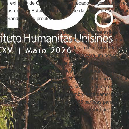
os exilados de
Calais
ouviram o recado e agora estão re
Mas como o Estado não consegue dar conta de sua políti
gerando novos problemas.
Além do fato de que o registro dos pedidos de asilo e as o
solicitantes de asilo, ainda que inscritas na lei, são insuf
estão correndo para os centros de acolhimento e de orien
do Leste. Na véspera de cada partida para um desses cen
dormem na calçada da rua de onde saem os ônibus, para
encontrar vaga. Boa parte deles é afugentada pela polícia
selva no momento da partida. O anúncio feito no dia 10 de
Habitação,
Emmanuelle Cosse
, de que o número de vag
2.000 para 5.000 no final de setembro está demorando par
dia 1º de agosto, houve somente 366 partidas para os CAO
implantação do sistema, no dia 27 de outubro de 2015, 5.
escolha.