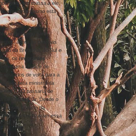
spondendo em massa a ele.
ca, esse entusiasmo está
fertas de abrigo para
icientes, agora as pessoas
tação da Bretanha, do Sul e
tros, os
imigrantes
 terem uma chance de
 e enviados de volta para a
 agosto pela ministra da
as nos CAO passaria de
a se concretizar. Desde o
. Desde o início da
413 imigrantes fizeram essa