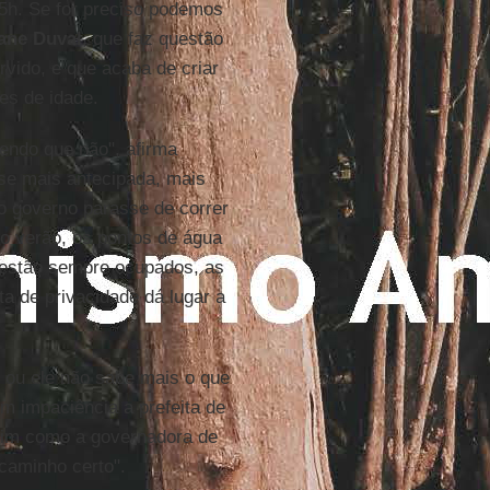
5h. Se for preciso podemos
ane Duval
, que faz questão
vido, e que acaba de criar
es de idade.
endo que não", afirma
se mais antecipada, mais
o governo parasse de correr
o verão, os pontos de água
 estão sempre ocupados, as
ta de privacidade dá lugar a
 ou ele não sabe mais o que
m impaciência a prefeita de
assim como a governadora de
caminho certo".