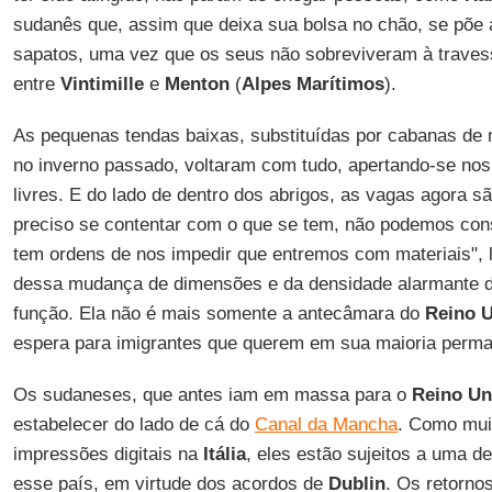
sudanês que, assim que deixa sua bolsa no chão, se põe 
sapatos, uma vez que os seus não sobreviveram à travessi
entre
Vintimille
e
Menton
(
Alpes Marítimos
).
As pequenas tendas baixas, substituídas por cabanas de
no inverno passado, voltaram com tudo, apertando-se nos
livres. E do lado de dentro dos abrigos, as vagas agora s
preciso se contentar com o que se tem, não podemos const
tem ordens de nos impedir que entremos com materiais",
dessa mudança de dimensões e da densidade alarmante do
função. Ela não é mais somente a antecâmara do
Reino U
espera para imigrantes que querem em sua maioria perm
Os sudaneses, que antes iam em massa para o
Reino Un
estabelecer do lado de cá do
Canal da Mancha
. Como mui
impressões digitais na
Itália
, eles estão sujeitos a uma d
esse país, em virtude dos acordos de
Dublin
. Os retorno