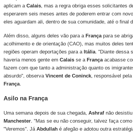
aplicam a
Calais
, mas a regra obriga esses solicitantes de
esperarem seis meses antes de poderem entrar com nov
eles aguardam ali, dentro de sua comunidade, até o final 
Além disso, alguns deles vão para a
França
para se abri
acolhimento e de orientação (CAO), mas muitos deles tent
regiões operam deportações para a
Itália
. "Diante dessa 
haveria menos gente em
Calais
se a
França
acabasse co
fazem com que tanto a administração quanto os imigran
absurdo", observa
Vincent de Coninck
, responsável pela
França
.
Asilo na França
Uma semana depois de sua chegada,
Ashraf
não desistiu
Manchester
. "Mas se eu não conseguir, talvez faça como 
"Veremos". Já
Abdullah
é afegão e adotou outra estratég