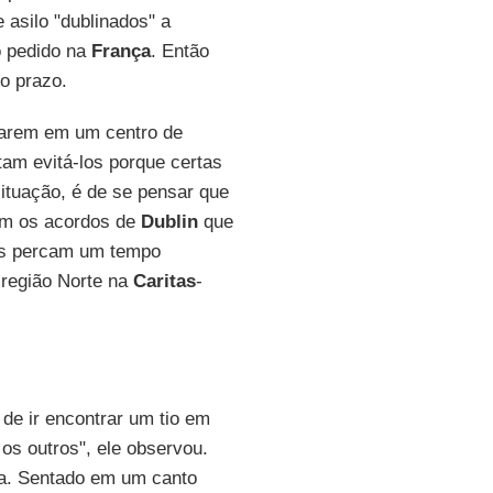
 asilo "dublinados" a
o pedido na
França
. Então
do prazo.
garem em um centro de
am evitá-los porque certas
situação, é de se pensar que
m os acordos de
Dublin
que
tes percam um tempo
 região Norte na
Caritas
-
 de ir encontrar um tio em
os outros", ele observou.
ia. Sentado em um canto