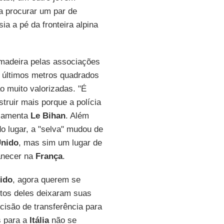
a procurar um par de
a a pé da fronteira alpina
 madeira pelas associações
 últimos metros quadrados
ão muito valorizadas. "É
ruir mais porque a polícia
 lamenta
Le Bihan
. Além
 lugar, a "selva" mudou de
nido
, mas sim um lugar de
anecer na
França
.
ido
, agora querem se
tos deles deixaram suas
ecisão de transferência para
s para a
Itália
não se