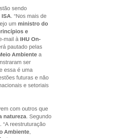
estão sendo
- ISA
. “Nos mais de
vejo um
ministro do
rincípios
e
 e-mail à
IHU On-
rá pautado pelas
Meio Ambiente
a
nstraram ser
ue essa é uma
stões futuras e não
cionais e setoriais
vem com outros que
a natureza
. Segundo
. “A reestruturação
io Ambiente
,