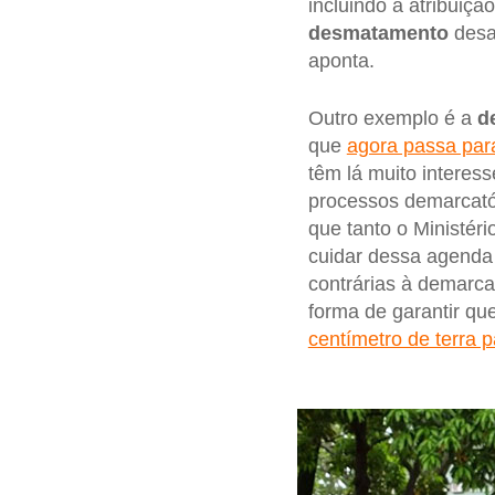
incluindo a atribuiçã
desmatamento
desa
aponta.
Outro exemplo é a
d
que
agora passa para
têm lá muito interes
processos demarcatór
que tanto o Ministéri
cuidar dessa agenda 
contrárias à demarcaç
forma de garantir q
centímetro de terra 