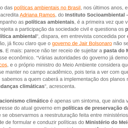
po das
políticas ambientais no Brasil
, nos últimos anos, 
 acredita
Adriana Ramos
, do
Instituto Socioambiental 
ompanho as
políticas ambientais
, é a primeira vez que 
ejeita a participação da sociedade civil e questiona os
p
ítica ambiental
”, dispara, em entrevista concedida por
ão, já ficou claro que o
governo de Jair Bolsonaro
não se
s
. E mais: parece não ter receio de sujeitar a
pasta do 
esse econômico. “Várias autoridades do governo já demo
icos
, e o próprio ministro do Meio Ambiente considera q
e manter no campo acadêmico, pois teria a ver com que
o sabemos a quem caberá a implementação dos planos na
danças climáticas
”, acrescenta.
acionismo climático
é apenas um sintoma, que ainda 
eresse do atual governo em
políticas de preservação d
te se observarmos a reestruturação feita entre ministérios
e de formular e conduzir políticas do
Ministério do Me