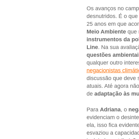
Os avanços no cam
desnutridos. É o que
25 anos em que ac
Meio Ambiente
que r
instrumentos da pol
Line
. Na sua avaliaç
questões ambientai
qualquer outro inter
negacionistas climát
discussão que deve s
atuais. Até agora nã
de
adaptação às mu
Para
Adriana
, o
neg
evidenciam o desint
ela, isso fica eviden
esvaziou a capacidad