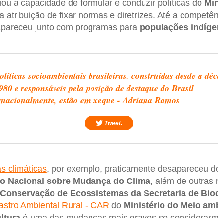
iou a capacidade de formular e conduzir políticas do
Min
 a atribuição de fixar normas e diretrizes. Até a competê
pareceu junto com programas para
populações indígen
olíticas socioambientais brasileiras, construídas desde a dé
980 e responsáveis pela posição de destaque do Brasil
rnacionalmente, estão em xeque - Adriana Ramos
Tweet.
 climáticas
, por exemplo, praticamente desapareceu do 
 Nacional sobre Mudança do Clima
, além de outras
Conservação de Ecossistemas da Secretaria de Bio
stro Ambiental Rural - CAR
do
Ministério do Meio am
ltura
é uma das mudanças mais graves se considerarmo