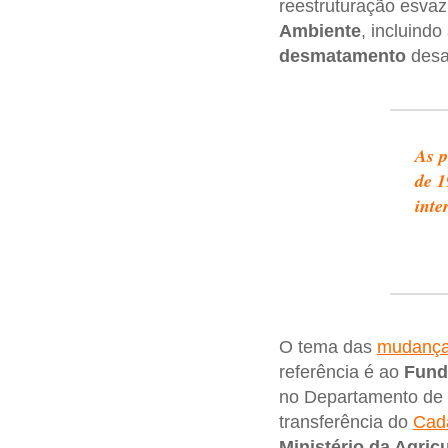
reestruturação esvaz
Ambiente
, incluindo
desmatamento
desa
As p
de 1
inte
O tema das
mudanças
referência é ao
Fundo
no Departamento de
transferência do
Cada
Ministério da Agricu