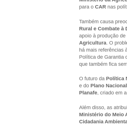
para o
CAR
nas polí
Também causa preo
Rural e Combate à 
apoio à produção de
Agricultura
. O prob
há mais referências 
Política de Garantia
que também fica sem 
O futuro da
Política
e do
Plano Nacional 
Planafe
, criado em 
Além disso, as atribu
Ministério do Meio
Cidadania Ambienta