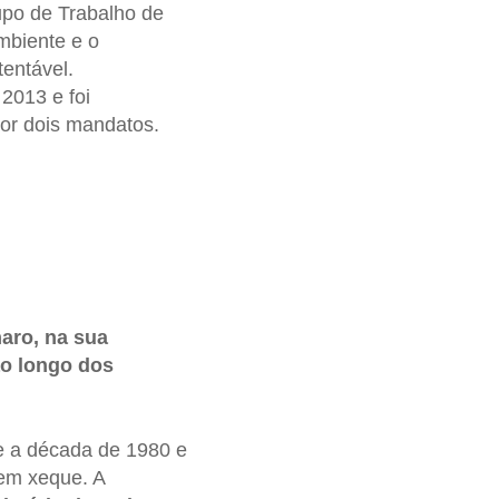
upo de Trabalho de
mbiente e o
entável.
2013 e foi
or dois mandatos.
aro, na sua
ao longo dos
e a década de 1980 e
 em xeque. A