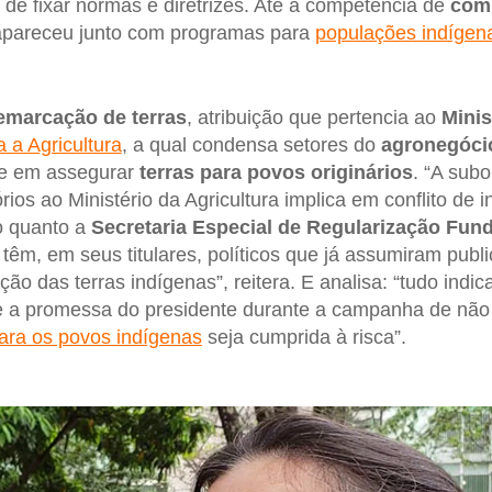
o de fixar normas e diretrizes. Até a competência de
com
pareceu junto com programas para
populações indígena
emarcação de terras
, atribuição que pertencia ao
Minis
 a Agricultura
, a qual condensa setores do
agronegóci
se em assegurar
terras para povos originários
. “A sub
ios ao Ministério da Agricultura implica em conflito de 
o quanto a
Secretaria Especial de Regularização Fund
têm, em seus titulares, políticos que já assumiram pub
ão das terras indígenas”, reitera. E analisa: “tudo indic
ue a promessa do presidente durante a campanha de nã
para os povos indígenas
seja cumprida à risca”.