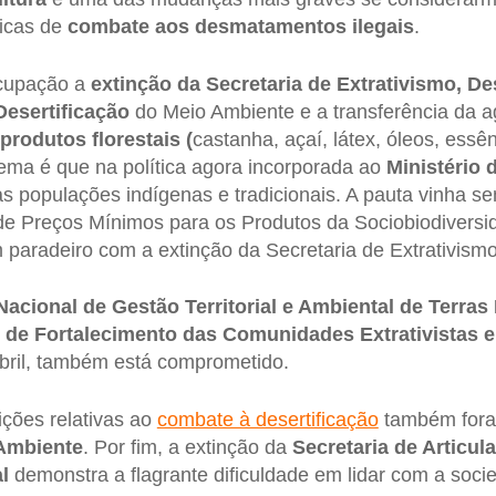
ticas de
combate aos desmatamentos ilegais
.
cupação a
extinção da Secretaria de Extrativismo, D
Desertificação
do Meio Ambiente e a transferência da 
produtos florestais (
castanha, açaí, látex, óleos, essên
lema é que na política agora incorporada ao
Ministério 
às populações indígenas e tradicionais. A pauta vinha s
 de Preços Mínimos para os Produtos da Sociobiodiversi
paradeiro com a extinção da Secretaria de Extrativismo
 Nacional de Gestão Territorial e Ambiental de Terra
de Fortalecimento das Comunidades Extrativistas e 
abril, também está comprometido.
ições relativas ao
combate à desertificação
também foram
 Ambiente
. Por fim, a extinção da
Secretaria de Articula
l
demonstra a flagrante dificuldade em lidar com a socie