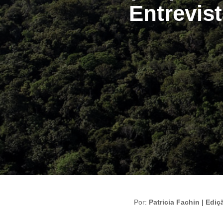
Entrevis
Por:
Patricia Fachin | Ediç