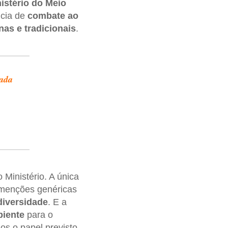
istério do Meio
ncia de
combate ao
as e tradicionais
.
cada
Ministério. A única
 menções genéricas
diversidade
. E a
biente
para o
s o papel previsto