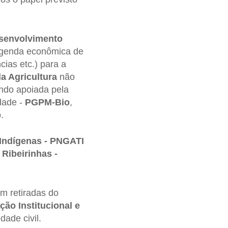
esenvolvimento
agenda econômica de
cias etc.) para a
da Agricultura
não
endo apoiada pela
dade -
PGPM-Bio
,
.
s Indígenas - PNGATI
Ribeirinhas -
 retiradas do
ção Institucional e
dade civil.