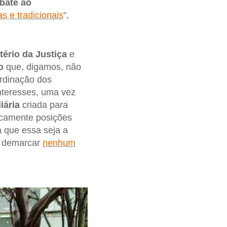
bate ao
s e tradicionais
”,
tério da Justiça
e
o
que, digamos, não
ordinação dos
interesses, uma vez
iária
criada para
licamente posições
a que essa seja a
o demarcar
nenhum