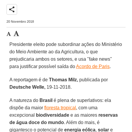
share
20 Novembro 2018
Presidente eleito pode subordinar ações do Ministério
do Meio Ambiente ao da Agricultura, o que
prejudicaria ambos os setores, e usa "fake news"
para justificar possível saída do
Acordo de Paris
.
A reportagem é de
Thomas Milz,
publicada por
Deutsche Welle,
19-11-2018.
A natureza do
Brasil
é plena de superlativos: ela
dispõe da maior
floresta tropical
, com uma
excepcional
biodiversidade
e as maiores
reservas
de água doce do mundo
. Além do mais, é
gigantesco o potencial de
energia eólica
,
solar
e