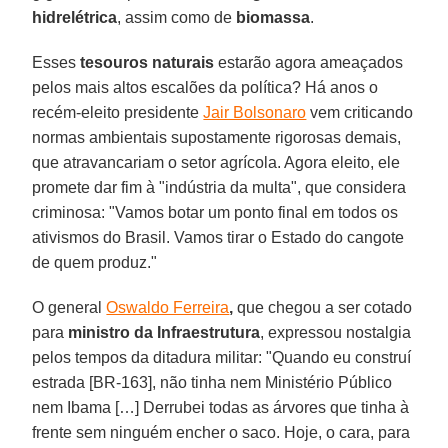
hidrelétrica
, assim como de
biomassa
.
Esses
tesouros naturais
estarão agora ameaçados
pelos mais altos escalões da política? Há anos o
recém-eleito presidente
Jair Bolsonaro
vem criticando
normas ambientais supostamente rigorosas demais,
que atravancariam o setor agrícola. Agora eleito, ele
promete dar fim à "indústria da multa", que considera
criminosa: "Vamos botar um ponto final em todos os
ativismos do Brasil. Vamos tirar o Estado do cangote
de quem produz."
O general
Oswaldo Ferreira
,
que chegou a ser cotado
para
ministro da Infraestrutura
, expressou nostalgia
pelos tempos da ditadura militar: "Quando eu construí
estrada [BR-163], não tinha nem Ministério Público
nem Ibama […] Derrubei todas as árvores que tinha à
frente sem ninguém encher o saco. Hoje, o cara, para