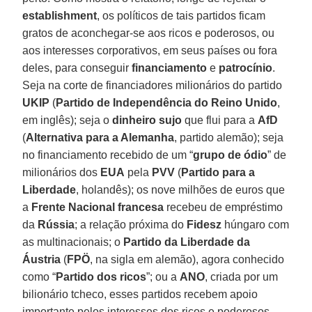
establishment
, os políticos de tais partidos ficam
gratos de aconchegar-se aos ricos e poderosos, ou
aos interesses corporativos, em seus países ou fora
deles, para conseguir
financiamento
e
patrocínio
.
Seja na corte de financiadores milionários do partido
UKIP
(
Partido de Independência do Reino Unido
,
em inglês); seja o
dinheiro sujo
que flui para a
AfD
(
Alternativa para a Alemanha
, partido alemão); seja
no financiamento recebido de um “
grupo de ódio
” de
milionários dos
EUA
pela
PVV
(
Partido para a
Liberdade
, holandês); os nove milhões de euros que
a
Frente Nacional francesa
recebeu de empréstimo
da
Rússia
; a relação próxima do
Fidesz
húngaro com
as multinacionais; o
Partido da Liberdade da
Áustria
(
FPÖ
, na sigla em alemão), agora conhecido
como “
Partido dos ricos
”; ou a
ANO
, criada por um
bilionário tcheco, esses partidos recebem apoio
importante pelos interesses dos ricos e poderosos.