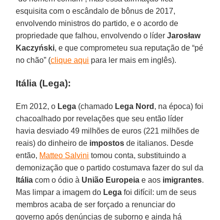
esquisita com o escândalo de bônus de 2017,
envolvendo ministros do partido, e o acordo de
propriedade que falhou, envolvendo o líder
Jarosław
Kaczyński
, e que comprometeu sua reputação de “pé
no chão” (
clique aqui
para ler mais em inglês).
Itália (Lega):
Em 2012, o
Lega
(chamado
Lega Nord
, na época) foi
chacoalhado por revelações que seu então líder
havia desviado 49 milhões de euros (221 milhões de
reais) do dinheiro de
impostos
de italianos. Desde
então,
Matteo Salvini
tomou conta, substituindo a
demonização que o partido costumava fazer do sul da
Itália
com o ódio à
União Europeia
e aos
imigrantes
.
Mas limpar a imagem do
Lega
foi difícil: um de seus
membros acaba de ser forçado a renunciar do
governo após denúncias de suborno e ainda há