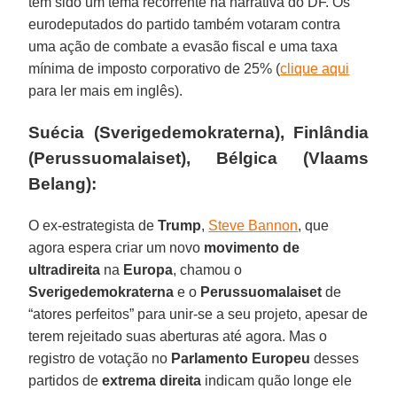
tem sido um tema recorrente na narrativa do DF. Os
eurodeputados do partido também votaram contra
uma ação de combate a evasão fiscal e uma taxa
mínima de imposto corporativo de 25% (
clique aqui
para ler mais em inglês).
Suécia (Sverigedemokraterna), Finlândia
(Perussuomalaiset), Bélgica (Vlaams
Belang):
O ex-estrategista de
Trump
,
Steve Bannon
, que
agora espera criar um novo
movimento de
ultradireita
na
Europa
, chamou o
Sverigedemokraterna
e o
Perussuomalaiset
de
“atores perfeitos” para unir-se a seu projeto, apesar de
terem rejeitado suas aberturas até agora. Mas o
registro de votação no
Parlamento Europeu
desses
partidos de
extrema direita
indicam quão longe ele