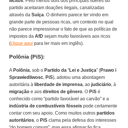
ilícitos
. Pelo menos dois dos principais líderes do
partido aceitaram doações ilegais, canalizadas
através da
Suíça
. O dinheiro parece ter vindo em
grande parte de pessoas ricas, um contexto no qual
não parece impressionar o fato de que as políticas de
impostos da
AfD
sejam muito favoráveis aos ricos
(
clique aqui
para ler mais em inglês).
Polônia (PiS):
A
Polônia
, sob o
Partido da
“
Lei e Justiça
” (
Prawo i
Sprawiedliwosc
,
PiS
), adotou uma abordagem
autoritária à
liberdade de imprensa
, ao
judiciário
, à
migração
e aos
direitos de gênero
. O
PiS
é
conhecido como “partido favorável ao carvão” e a
indústria de combustíveis fósseis
pode certamente
contar com seu apoio. Como muitos outros
partidos
autoritários
, o
PiS
clama pela defesa dos interesses
“do homem comum”, mas essa afirmação fica