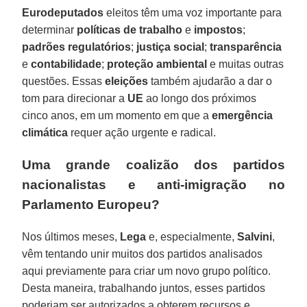
Eurodeputados
eleitos têm uma voz importante para
determinar
políticas de trabalho
e
impostos
;
padrões regulatórios
;
justiça social
;
transparência
e
contabilidade
;
proteção ambiental
e muitas outras
questões. Essas
eleições
também ajudarão a dar o
tom para direcionar a
UE
ao longo dos próximos
cinco anos, em um momento em que a
emergência
climática
requer ação urgente e radical.
Uma grande coalizão dos partidos
nacionalistas e anti-imigração no
Parlamento Europeu?
Nos últimos meses,
Lega
e, especialmente,
Salvini
,
vêm tentando unir muitos dos partidos analisados
aqui previamente para criar um novo grupo político.
Desta maneira, trabalhando juntos, esses partidos
poderiam ser autorizados a obterem recursos e