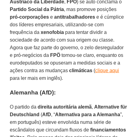
Austríaco da Liberdade
,
FPÖ
) se auto conclama o
Partido Social da Pátria
, mas promove posições
pró-corporações
e
antitrabalhadores
e é cúmplice
dos líderes empresariais, utilizando-se com
frequência da
xenofobia
para tentar dividir a
sociedade de acordo com sua origem ou classe.
Agora que faz parte do governo, o zelo desregulador
e pró-negócios da
FPÖ
tornou-se claro, enquanto os
eurodeputados se opuseram a medidas sociais e a
ações contra as mudanças
climáticas
(
clique aqui
para ler mais em inglês).
Alemanha (AfD):
O partido da
direita autoritária alemã
,
Alternative für
Deutschland
(
AfD
, “
Alternativa para a Alemanha
”,
em português) esteve envolvida numa série de
escândalos que circundam fluxos de
financiamentos