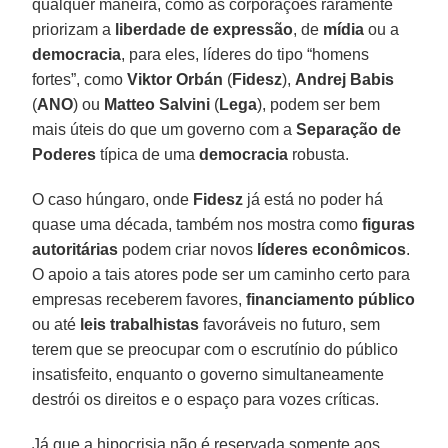
qualquer maneira, como as corporações raramente
priorizam a
liberdade de expressão
, de
mídia
ou a
democracia
, para eles, líderes do tipo “homens
fortes”, como
Viktor Orbán
(
Fidesz
),
Andrej Babis
(
ANO
) ou
Matteo Salvini
(
Lega
), podem ser bem
mais úteis do que um governo com a
Separação de
Poderes
típica de uma
democracia
robusta.
O caso húngaro, onde
Fidesz
já está no poder há
quase uma década, também nos mostra como
figuras
autoritárias
podem criar novos
líderes econômicos
.
O apoio a tais atores pode ser um caminho certo para
empresas receberem favores,
financiamento público
ou até
leis trabalhistas
favoráveis no futuro, sem
terem que se preocupar com o escrutínio do público
insatisfeito, enquanto o governo simultaneamente
destrói os direitos e o espaço para vozes críticas.
Já que a hipocrisia não é reservada somente aos