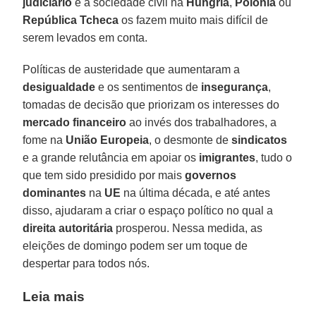
judiciário
e à sociedade civil na
Hungria
,
Polônia
ou
República Tcheca
os fazem muito mais difícil de
serem levados em conta.
Políticas de austeridade que aumentaram a
desigualdade
e os sentimentos de
insegurança
,
tomadas de decisão que priorizam os interesses do
mercado financeiro
ao invés dos trabalhadores, a
fome na
União Europeia
, o desmonte de
sindicatos
e a grande relutância em apoiar os
imigrantes
, tudo o
que tem sido presidido por mais
governos
dominantes
na
UE
na última década, e até antes
disso, ajudaram a criar o espaço político no qual a
direita autoritária
prosperou. Nessa medida, as
eleições de domingo podem ser um toque de
despertar para todos nós.
Leia mais