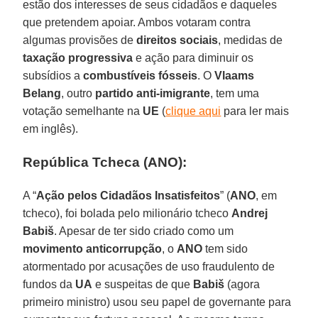
estão dos interesses de seus cidadãos e daqueles
que pretendem apoiar. Ambos votaram contra
algumas provisões de
direitos sociais
, medidas de
taxação progressiva
e ação para diminuir os
subsídios a
combustíveis fósseis
. O
Vlaams
Belang
, outro
partido anti-imigrante
, tem uma
votação semelhante na
UE
(
clique aqui
para ler mais
em inglês).
República Tcheca (ANO):
A “
Ação pelos Cidadãos Insatisfeitos
” (
ANO
, em
tcheco), foi bolada pelo milionário tcheco
Andrej
Babiš
. Apesar de ter sido criado como um
movimento anticorrupção
, o
ANO
tem sido
atormentado por acusações de uso fraudulento de
fundos da
UA
e suspeitas de que
Babiš
(agora
primeiro ministro) usou seu papel de governante para