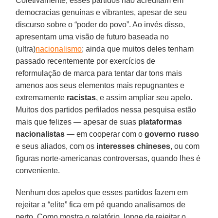
Coletivamente, esses partidos não acreditam em
democracias genuínas e vibrantes, apesar de seu
discurso sobre o “poder do povo”. Ao invés disso,
apresentam uma visão de futuro baseada no
(ultra)
nacionalismo
; ainda que muitos deles tenham
passado recentemente por exercícios de
reformulação de marca para tentar dar tons mais
amenos aos seus elementos mais repugnantes e
extremamente
racistas
, e assim ampliar seu apelo.
Muitos dos partidos perfilados nessa pesquisa estão
mais que felizes — apesar de suas
plataformas
nacionalistas
— em cooperar com o
governo russo
e seus aliados, com os
interesses chineses
, ou com
figuras norte-americanas controversas, quando lhes é
conveniente.
Nenhum dos apelos que esses partidos fazem em
rejeitar a “elite” fica em pé quando analisamos de
perto. Como mostra o relatório, longe de rejeitar o