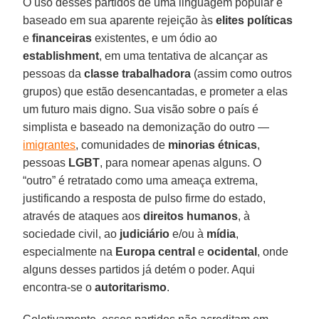
O uso desses partidos de uma linguagem popular é
baseado em sua aparente rejeição às
elites políticas
e
financeiras
existentes, e um ódio ao
establishment
, em uma tentativa de alcançar as
pessoas da
classe trabalhadora
(assim como outros
grupos) que estão desencantadas, e prometer a elas
um futuro mais digno. Sua visão sobre o país é
simplista e baseado na demonização do outro —
imigrantes
, comunidades de
minorias étnicas
,
pessoas
LGBT
, para nomear apenas alguns. O
“outro” é retratado como uma ameaça extrema,
justificando a resposta de pulso firme do estado,
através de ataques aos
direitos humanos
, à
sociedade civil, ao
judiciário
e/ou à
mídia
,
especialmente na
Europa central
e
ocidental
, onde
alguns desses partidos já detém o poder. Aqui
encontra-se o
autoritarismo
.