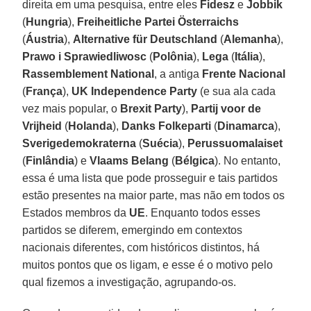
direita em uma pesquisa, entre eles
Fidesz
e
Jobbik
(
Hungria
),
Freiheitliche Partei Österraichs
(
Áustria
),
Alternative für Deutschland
(
Alemanha
),
Prawo i Sprawiedliwosc
(
Polônia
),
Lega
(
Itália
),
Rassemblement National
, a antiga
Frente Nacional
(
França
),
UK Independence Party
(e sua ala cada
vez mais popular, o
Brexit Party
),
Partij voor de
Vrijheid
(
Holanda
),
Danks Folkeparti
(
Dinamarca
),
Sverigedemokraterna
(
Suécia
),
Perussuomalaiset
(
Finlândia
) e
Vlaams Belang
(
Bélgica
). No entanto,
essa é uma lista que pode prosseguir e tais partidos
estão presentes na maior parte, mas não em todos os
Estados membros da
UE
. Enquanto todos esses
partidos se diferem, emergindo em contextos
nacionais diferentes, com históricos distintos, há
muitos pontos que os ligam, e esse é o motivo pelo
qual fizemos a investigação, agrupando-os.