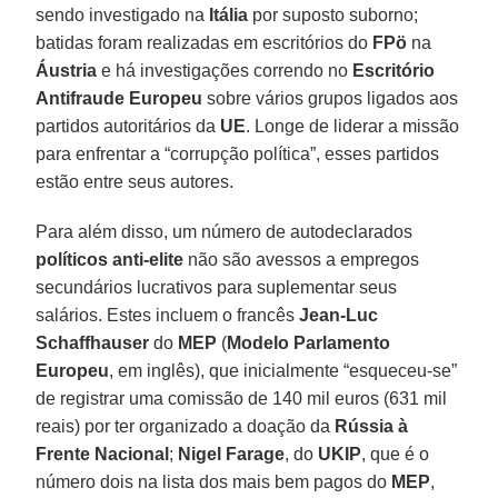
sendo investigado na
Itália
por suposto suborno;
batidas foram realizadas em escritórios do
FPö
na
Áustria
e há investigações correndo no
Escritório
Antifraude Europeu
sobre vários grupos ligados aos
partidos autoritários da
UE
. Longe de liderar a missão
para enfrentar a “corrupção política”, esses partidos
estão entre seus autores.
Para além disso, um número de autodeclarados
políticos anti-elite
não são avessos a empregos
secundários lucrativos para suplementar seus
salários. Estes incluem o francês
Jean-Luc
Schaffhauser
do
MEP
(
Modelo Parlamento
Europeu
, em inglês), que inicialmente “esqueceu-se”
de registrar uma comissão de 140 mil euros (631 mil
reais) por ter organizado a doação da
Rússia à
Frente Nacional
;
Nigel Farage
, do
UKIP
, que é o
número dois na lista dos mais bem pagos do
MEP
,