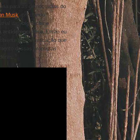
ária para as democracias do
on Musk
, prestando
arial das
big techs
e
a antidemocrática
. Então eu
ambiente da comunicação que
imento dessas propostas
deres.