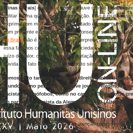
Minas Gerais
] que disse que se houve ou não
ditadura
no
militar é uma questão de interpretação. Isso é muito assu
exprime com muita nitidez esse estado de viver num trân
num presente expandido que não consegue se lembrar do
no Brasil
não é uma questão de interpretação, isso é uma q
essa fala nos coloca como uma sociedade incapaz de difer
juízo de valor, onde entra a interpretação e a opinião co
dúvida um fato histórico é algo muito sério.
Temos visto também a extrema direita ganhando cada
mundo, como pessoas, inclusive jovens, elegendo gov
racistas e xenófobos, como no caso do Trump e do cr
do partido extremista da Alemanha, o AfD (Alternativ
você avalia esse momento que estamos vivendo?
Eu tenho tentado dedicar alguma atenção para esse tipo d
uma relação muito direta com o comportamento dos meio