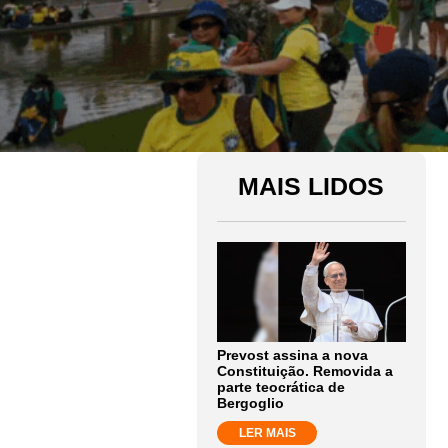
MAIS LIDOS
Prevost assina a nova
Constituição. Removida a
parte teocrática de
Bergoglio
LER MAIS