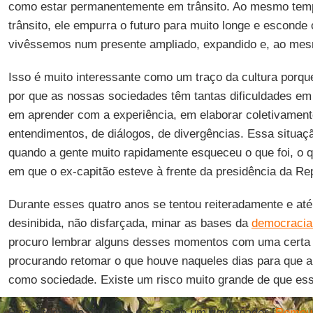
como estar permanentemente em trânsito. Ao mesmo temp
trânsito, ele empurra o futuro para muito longe e escond
vivêssemos num presente ampliado, expandido e, ao mes
Isso é muito interessante como um traço da cultura porqu
por que as nossas sociedades têm tantas dificuldades e
em aprender com a experiência, em elaborar coletivament
entendimentos, de diálogos, de divergências. Essa situaç
quando a gente muito rapidamente esqueceu o que foi, o 
em que o ex-capitão esteve à frente da presidência da Re
Durante esses quatro anos se tentou reiteradamente e a
desinibida, não disfarçada, minar as bases da
democracia 
procuro lembrar alguns desses momentos com uma certa 
procurando retomar o que houve naqueles dias para que a 
como sociedade. Existe um risco muito grande de que esse
Recentemente, tivemos o caso de um governador [
Romeu