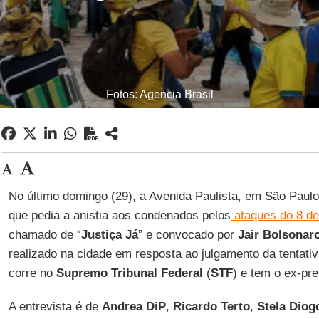
Fotos: Agencia Brasil
No último domingo (29), a Avenida Paulista, em São Paulo
que pedia a anistia aos condenados pelos
ataques do 8 de
chamado de “
Justiça Já
” e convocado por
Jair Bolsonar
realizado na cidade em resposta ao julgamento da tentati
corre no
Supremo Tribunal Federal
(
STF
) e tem o ex-pre
A entrevista é de
Andrea DiP
,
Ricardo Terto
,
Stela Dio