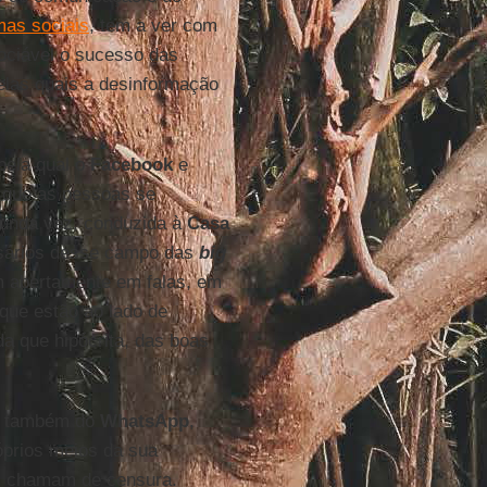
mas sociais
, tem a ver com
sociável o sucesso das
elas quais a desinformação
pela qual o
Facebook
e
a que as pessoas se
gunda vez, conduzida à
Casa
sários desse campo das
big
 abertamente em falas, em
que estão ao lado de
da que hipócrita, das boas
é também do
WhatsApp
,
óprios meios da sua
es chamam de censura.