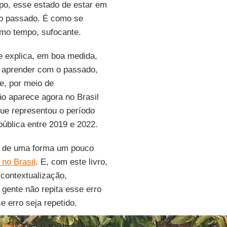
o, esse estado de estar em
e o passado. É como se
mo tempo, sufocante.
e explica, em boa medida,
m aprender com o passado,
e, por meio de
ão aparece agora no Brasil
que representou o período
pública entre 2019 e 2022.
té de uma forma um pouco
no Brasil
. E, com este livro,
contextualização,
gente não repita esse erro
 erro seja repetido.
 Zema
, do
Partido Novo
de