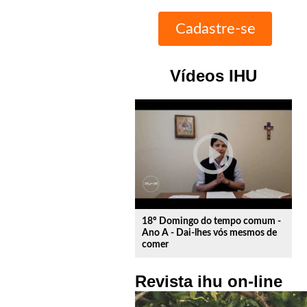
Vídeos IHU
play_circle_outline
18º Domingo do tempo comum -
Ano A - Dai-lhes vós mesmos de
comer
Revista ihu on-line