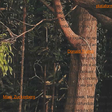
ambiente comunicacional. Isso tem a ver com as
platafor
a maneira como a
desinformação
vai triunfando. É indis
propostas da
extrema direita
, do sucesso das técnicas p
está triunfando. Uma coisa é produto da outra.
Durante um tempo, houve uma certa jogada de aparência 
outras plataformas diziam que apenas abriam canais par
comunicassem. Com a eleição de
Donald Trump
, pela se
Branca
, nos
Estados Unidos
, vários desses megaempre
techs
saíram do armário. Desceram do muro e assumiram
discursos, em pronunciamentos que não deixam dúvidas, 
Donald Trump
. Aquilo que existia de uma concessão, ain
maneiras das repúblicas democráticas, caiu por terra.
Mark Zuckerberg
, dona da
Meta
,
Facebook
,
Instagram
, 
falou num pronunciamento amplamente difundido pelos pr
organização que é preciso combater a regulação, que el