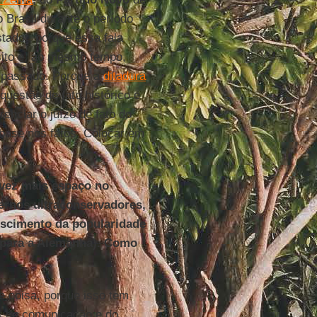
 Brasil durante o período
stador, porque essa fala
sito e, ao mesmo tempo,
 passado. Porque a
ditadura
uestão de fato histórico e
enciar o juízo de fato do
m base nos fatos. Colocar em
 vez mais espaço no
ernos ultraconservadores,
escimento da popularidade
a para a Alemanha). Como
e coisa, porque isso tem
s de comunicação e do