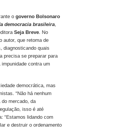
urante o
governo Bolsonaro
a democracia brasileira
,
editora
Seja Breve
. No
 autor, que retoma de
, diagnosticando quais
 precisa se preparar para
a impunidade contra um
ociedade democrática, mas
mistas. “Não há nenhum
a do mercado, da
egulação, isso é até
ta: “Estamos lidando com
ular e destruir o ordenamento