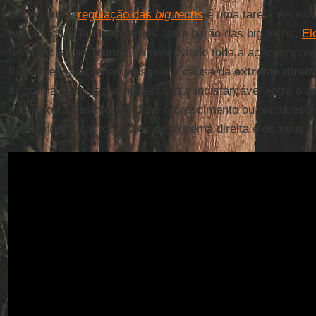
Sendo que a
regulação das
big techs
é uma tarefa necess
mundo todo. Também temos outro barão das big techs,
El
reverências ao
Trump
, partidarizando toda a ação empres
filiando essa ação empresarial à causa da
extrema direit
vejo uma associação necessária e indisfarçável entre o 
nos levou à desinformação e o crescimento ou recrudesc
antidemocráticas com viés de extrema direita e os seus lí