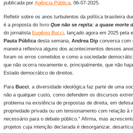
publicada por
Agência Pública
, 06-07-2025.
Refletir sobre os anos turbulentos da política brasileira d
é a proposta do livro
Que não se repita: a quase morte d
do jornalista
Eugênio Bucci
, lançado agora em 2025 pela 
Pauta Pública
desta semana,
Andrea Dip
conversa com o
maneira reflexiva alguns dos acontecimentos desses anos
foram os erros cometidos e como a sociedade democrática
que não ocorra novamente e, principalmente, que não haj
Estado democrático de direitos.
Para
Bucci
, a diversidade ideológica faz parte de uma s
não a qualquer custo, como defendem os discursos extre
problema na existência de propostas de direita, em defes
propriedade privada ou um tensionamento com relação à r
necessário para o debate público.” Afirma, mas acrescen
projetos cuja intenção declarada é desorganizar, desartic