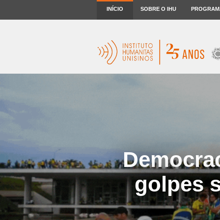
INÍCIO
SOBRE O IHU
PROGRAM
Democraci
golpes 