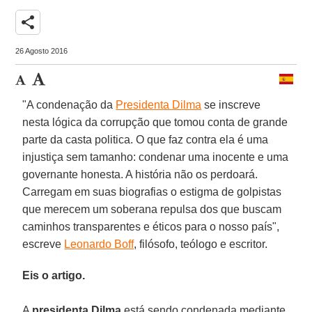
share
26 Agosto 2016
"A condenação da
Presidenta Dilma
se inscreve
nesta lógica da corrupção que tomou conta de grande
parte da casta politica. O que faz contra ela é uma
injustiça sem tamanho: condenar uma inocente e uma
governante honesta. A história não os perdoará.
Carregam em suas biografias o estigma de golpistas
que merecem um soberana repulsa dos que buscam
caminhos transparentes e éticos para o nosso país",
escreve
Leonardo Boff
, filósofo, teólogo e escritor.
Eis o artigo.
A
presidenta Dilma
está sendo condenada mediante