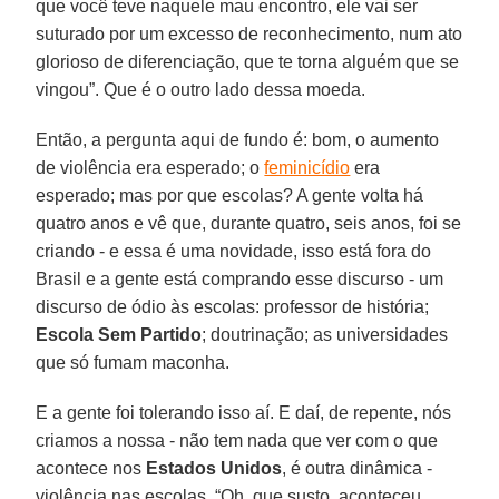
que você teve naquele mau encontro, ele vai ser
suturado por um excesso de reconhecimento, num ato
glorioso de diferenciação, que te torna alguém que se
vingou”. Que é o outro lado dessa moeda.
Então, a pergunta aqui de fundo é: bom, o aumento
de violência era esperado; o
feminicídio
era
esperado; mas por que escolas? A gente volta há
quatro anos e vê que, durante quatro, seis anos, foi se
criando - e essa é uma novidade, isso está fora do
Brasil e a gente está comprando esse discurso - um
discurso de ódio às escolas: professor de história;
Escola Sem Partido
; doutrinação; as universidades
que só fumam maconha.
E a gente foi tolerando isso aí. E daí, de repente, nós
criamos a nossa - não tem nada que ver com o que
acontece nos
Estados Unidos
, é outra dinâmica -
violência nas escolas. “Oh, que susto, aconteceu