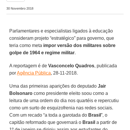
30 Novembro 2018
Parlamentares e especialistas ligados à educação
consideram projeto “estratégico” para governo, que
teria como meta
impor versão dos militares sobre
golpe de 1964 e regime militar
.
A reportagem é de
Vasconcelo Quadros
, publicada
por
Agência Pública
, 28-11-2018.
Uma das primeiras aparições do deputado
Jair
Bolsonaro
como presidente eleito soou como a
leitura de uma ordem do dia nos quartéis e repercutiu
como um surto de esquizofrenia nas redes sociais.
Com um recado “a toda a garotada do
Brasil
”, o
capitão reformado que governará o
Brasil
a partir de
1º de janeiro se dirigiu assim aos estudantes do