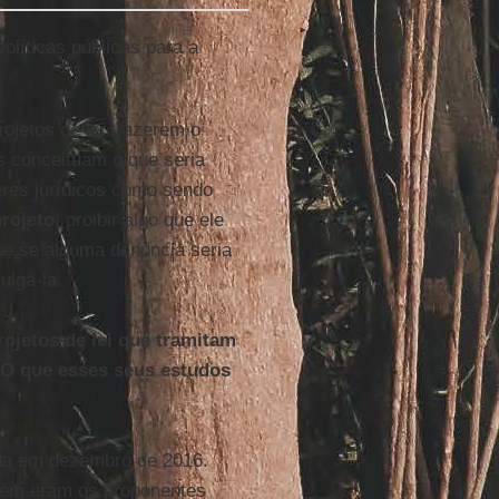
políticas públicas para a
ojetos de lei trazerem o
 conceituam o que seria
eres jurídicos como sendo
rojeto
: proibir algo que ele
ue se alguma denúncia seria
ulgá-la.
ojetos de lei que tramitam
 O que esses seus estudos
ida em dezembro de 2016.
uem eram os proponentes