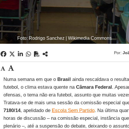
Foto: Rodrigo Sanchez | Wikimedia Commons
Por:
Joã
Numa semana em que o
Brasil
ainda rescaldava o result
futebol, o clima estava quente na
Câmara Federal
. Apesar
ofensas, o tema não era futebol, assunto que muitas vez
Tratava-se de mais uma sessão da comissão especial qu
7180/14
, apelidado de
Escola Sem Partido
. Na última quar
horas de discussão – na comissão especial, instância qu
plenário –, até a suspensão do debate, deixando o assun