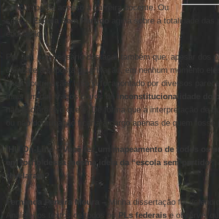
concursos de acesso à carreira docente. Ou
seja, o
Escola Sem Partido
agiria sobre a totalidade das 
educação.
Por fim, é necessário destacar também que, apesar dos pr
combate à suposta doutrinação, em nenhum momento eles
essa doutrinação. Isso já foi apontado por diversos parec
mais um dos traços claros de
inconstitucionalidade do p
não esclarece o que é. De forma que a interpretação de q
ou não doutrinação ficaria a cargo apenas de quem fosse j
IHU On-Line – Você fez um mapeamento de todos os pr
em torno dessa mesma ideia da “escola sem partido”.
revelaram?
Fernanda Pereira Moura –
Minha dissertação foi defend
Analisei os textos de todos os
PLs federais
e observei q