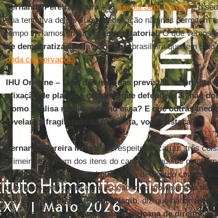
Fernanda Pereira Moura –
O
Escola Sem Partido
e o seu
sua tentativa de censurar a educação não nos permitem 
tempo vivíamos em um
regime ditatorial
. O que vemos 
de democratização
da sociedade brasileira que tem sid
onda conservadora
.
IHU On-Line – Uma das medidas previstas no projeto E
afixação de placas e cartazes que defendem a “não dou
Como analisa medidas como essa? E que outras medid
revelam a fragilidade da proposta, você destaca?
Fernanda Pereira Moura –
A respeito do cartaz, três cois
primeira é que um dos itens do cartaz diz que os pais têm 
recebam educação moral que esteja de acordo com as sua
que, a respeito deste item, o criador do movimento e do pr
Estado de São Paulo,
Miguel Nagib
, diz que não invento
que já constava na
convenção americana de direitos h