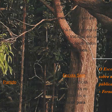
não menciona é que o item citado não se refere à
educaçã
educação moral
dada em casa pelos pais, o que está cla
encontrar-se no capítulo sobre
religião
e não em um capít
Inclusive, nesta convenção não há nem mesmo um capítul
questões relativas à
educação
são tratadas em um protoco
dito com todas as letras que a educação de todos os país
voltada para a defesa dos
direitos humanos
.
A segunda coisa que precisa ficar clara é
O Esco
que não se trata apenas de um cartaz.
Segundo o
PL
, os princípios do
Escola Sem
sobre a
Partido
valeriam não apenas para as práticas
públic
de professores em sala de aula, mas para os
- Fern
conteúdos trazidos em materiais didáticos e
paradidáticos, para o
Exame Nacional para
o Ensino Médio - Enem
e para os