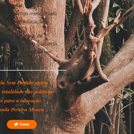
o escolar
, e sim à
ro pelo artigo mencionado
ulo sobre educação.
o sobre o tema. As
lo adicional no qual está
es signatários deve ser
la Sem Partido agiria
 totalidade das políticas
as para a educação
anda Pereira Moura
Tweet