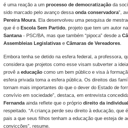
é uma reação a um
processo de democratização
da soci
sido marcado pelo avanço dessa
onda conservadora
”, a
Pereira Moura
. Ela desenvolveu uma pesquisa de mestra
que é o
Escola Sem Partido
, projeto que tem um autor 
Santana
- PSC/BA, mas que também “pipoca” desde a
Câ
Assembleias Legislativas
e
Câmaras de Vereadores
.
Embora tenha se detido na esfera federal, a professora, q
considera que projetos como esse visam subverter a idei
provê a
educação
como um bem público e visa à formação 
esfera privada toma a esfera pública. Os direitos das famí
tornam mais importantes do que o dever do Estado de for
convívio em sociedade”, destaca, em entrevista concedid
Fernanda
ainda reflete que o próprio
direito da individua
respeitado. “A criança perde seu direito à educação, que é 
pais a que seus filhos tenham a educação que esteja de 
convicções”, resume.