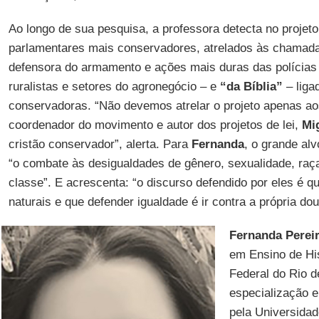
Ao longo de sua pesquisa, a professora detecta no projeto 
parlamentares mais conservadores, atrelados às chama
defensora do armamento e ações mais duras das polícias
ruralistas e setores do agronegócio – e
“da Bíblia”
– liga
conservadoras. “Não devemos atrelar o projeto apenas ao
coordenador do movimento e autor dos projetos de lei,
Mi
cristão conservador”, alerta. Para
Fernanda
, o grande al
“o combate às desigualdades de gênero, sexualidade, raça
classe”. E acrescenta: “o discurso defendido por eles é 
naturais e que defender igualdade é ir contra a própria dout
Fernanda Perei
em Ensino de His
Federal do Rio d
especialização 
pela Universidad