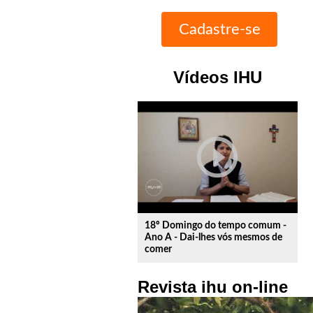
Vídeos IHU
play_circle_outline
18º Domingo do tempo comum -
Ano A - Dai-lhes vós mesmos de
comer
Revista ihu on-line