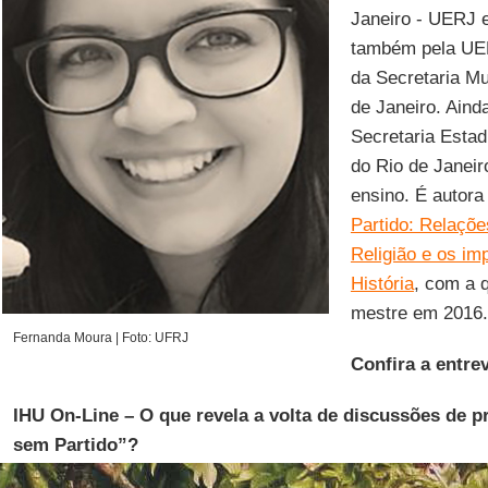
Janeiro - UERJ 
também pela UER
da Secretaria M
de Janeiro. Aind
Secretaria Esta
do Rio de Janeiro
ensino. É autora
Partido: Relaçõ
Religião e os im
História
, com a q
mestre em 2016.
Fernanda Moura | Foto: UFRJ
Confira a entrev
IHU On-Line – O que revela a volta de discussões de 
sem Partido”?