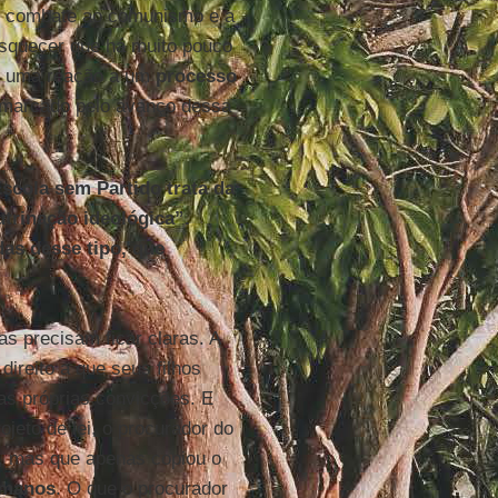
 combate ao comunismo e a
esquecer que há muito pouco
é uma reação a um
processo
o marcado pelo avanço dessa
scola sem Partido trata da
trinação ideológica”.
as desse tipo, que
as precisam ficar claras. A
direito a que seus filhos
s próprias convicções. E
ojeto de lei, o procurador do
u, mas que apenas copiou o
umanos
. O que o procurador