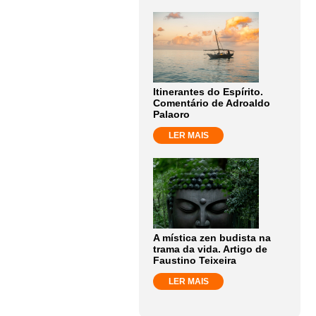
Itinerantes do Espírito.
Comentário de Adroaldo
Palaoro
LER MAIS
A mística zen budista na
trama da vida. Artigo de
Faustino Teixeira
LER MAIS