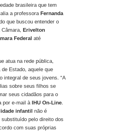
edade brasileira que tem
valia a professora
Fernanda
do que buscou entender o
na Câmara,
Erivelton
mara Federal
até
ue atua na rede pública,
a de Estado, aquele que
integral de seus jovens. “A
lias sobre seus filhos se
mar seus cidadãos para o
a por e-mail à
IHU On-Line
.
lidade infantil
não é
substituído pelo direito dos
acordo com suas próprias