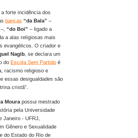
a forte incidência dos
das
bancas
“da Bala”
–
 –,
“do Boi”
– ligado a
da a alas religiosas mais
s evangélicos. O criador e
guel Nagib
, se declara um
vo do
Escola Sem Partido
é
, racismo religioso e
que essas desigualdades são
rina cristã”.
ra Moura
possui mestrado
tória pela Universidade
e Janeiro - UFRJ,
em Gênero e Sexualidade
e do Estado do Rio de