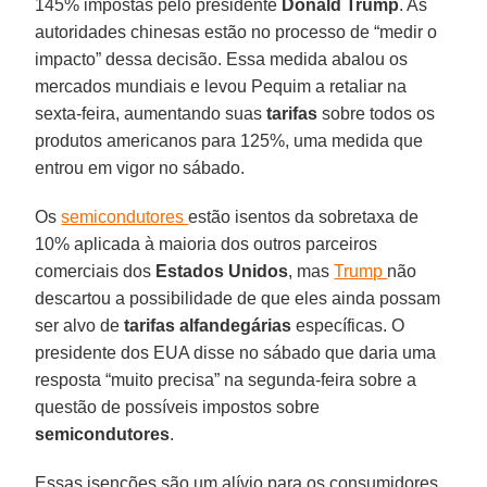
145% impostas pelo presidente
Donald Trump
. As
autoridades chinesas estão no processo de “medir o
impacto” dessa decisão. Essa medida abalou os
mercados mundiais e levou Pequim a retaliar na
sexta-feira, aumentando suas
tarifas
sobre todos os
produtos americanos para 125%, uma medida que
entrou em vigor no sábado.
Os
semicondutores
estão isentos da sobretaxa de
10% aplicada à maioria dos outros parceiros
comerciais dos
Estados Unidos
, mas
Trump
não
descartou a possibilidade de que eles ainda possam
ser alvo de
tarifas alfandegárias
específicas. O
presidente dos EUA disse no sábado que daria uma
resposta “muito precisa” na segunda-feira sobre a
questão de possíveis impostos sobre
semicondutores
.
Essas isenções são um alívio para os consumidores