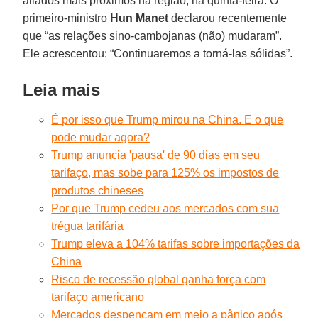
aliados mais próximos na região, na quinta-feira. O
primeiro-ministro
Hun Manet
declarou recentemente
que “as relações sino-cambojanas (não) mudaram”.
Ele acrescentou: “Continuaremos a torná-las sólidas”.
Leia mais
É por isso que Trump mirou na China. E o que
pode mudar agora?
Trump anuncia 'pausa' de 90 dias em seu
tarifaço, mas sobe para 125% os impostos de
produtos chineses
Por que Trump cedeu aos mercados com sua
trégua tarifária
Trump eleva a 104% tarifas sobre importações da
China
Risco de recessão global ganha força com
tarifaço americano
Mercados despencam em meio a pânico após