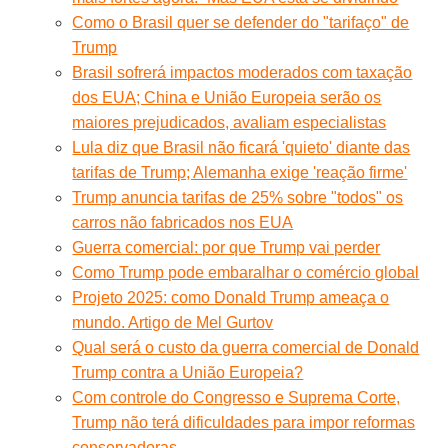
Como o Brasil quer se defender do "tarifaço" de
Trump
Brasil sofrerá impactos moderados com taxação
dos EUA; China e União Europeia serão os
maiores prejudicados, avaliam especialistas
Lula diz que Brasil não ficará 'quieto' diante das
tarifas de Trump; Alemanha exige 'reação firme'
Trump anuncia tarifas de 25% sobre "todos" os
carros não fabricados nos EUA
Guerra comercial: por que Trump vai perder
Como Trump pode embaralhar o comércio global
Projeto 2025: como Donald Trump ameaça o
mundo. Artigo de Mel Gurtov
Qual será o custo da guerra comercial de Donald
Trump contra a União Europeia?
Com controle do Congresso e Suprema Corte,
Trump não terá dificuldades para impor reformas
conservadoras