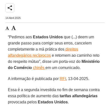
share
14 Abril 2025
“Pedimos aos
Estados Unidos
que (...) deem um
grande passo para corrigir seus erros, cancelem
completamente a má prática dos
direitos
alfandegários recíprocos
e retornem ao caminho reto
do respeito mútuo”, disse um porta-voz do
Ministério
do Comércio
chinês
em um comunicado.
A informação é publicada por
RFI
, 13-04-2025.
Essa é a segunda investida no fim de semana contra
essa política de aumento das
tarifas alfandegárias
provocada pelos
Estados Unidos
.