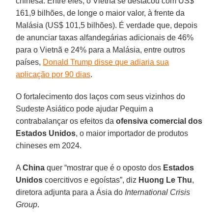
chinesa. Entre eles, o Vietnã se destacou com US$
161,9 bilhões, de longe o maior valor, à frente da
Malásia (US$ 101,5 bilhões). É verdade que, depois
de anunciar taxas alfandegárias adicionais de 46%
para o Vietnã e 24% para a Malásia, entre outros
países,
Donald Trump disse que adiaria sua
aplicação por 90 dias
.
O fortalecimento dos laços com seus vizinhos do
Sudeste Asiático pode ajudar Pequim a
contrabalançar os efeitos da
ofensiva comercial dos
Estados Unidos
, o maior importador de produtos
chineses em 2024.
A
China
quer “mostrar que é o oposto dos
Estados
Unidos
coercitivos e egoístas”, diz
Huong Le Thu
,
diretora adjunta para a Ásia do
International Crisis
Group
.