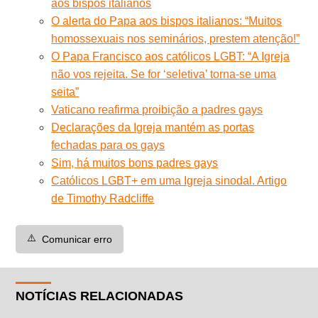
aos bispos italianos
O alerta do Papa aos bispos italianos: “Muitos
homossexuais nos seminários, prestem atenção!”
O Papa Francisco aos católicos LGBT: “A Igreja
não vos rejeita. Se for ‘seletiva’ torna-se uma
seita”
Vaticano reafirma proibição a padres gays
Declarações da Igreja mantém as portas
fechadas para os gays
Sim, há muitos bons padres gays
Católicos LGBT+ em uma Igreja sinodal. Artigo
de Timothy Radcliffe
⚠️
Comunicar erro
NOTÍCIAS RELACIONADAS