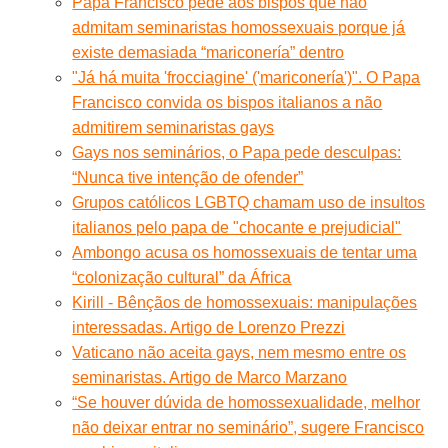
Papa Francisco pede aos bispos que não
admitam seminaristas homossexuais porque já
existe demasiada “mariconería” dentro
"Já há muita 'frocciagine' ('mariconería')". O Papa
Francisco convida os bispos italianos a não
admitirem seminaristas gays
Gays nos seminários, o Papa pede desculpas:
“Nunca tive intenção de ofender”
Grupos católicos LGBTQ chamam uso de insultos
italianos pelo papa de "chocante e prejudicial"
Ambongo acusa os homossexuais de tentar uma
“colonização cultural” da África
Kirill - Bênçãos de homossexuais: manipulações
interessadas. Artigo de Lorenzo Prezzi
Vaticano não aceita gays, nem mesmo entre os
seminaristas. Artigo de Marco Marzano
“Se houver dúvida de homossexualidade, melhor
não deixar entrar no seminário”, sugere Francisco