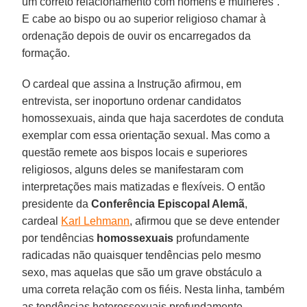
um correto relacionamento com homens e mulheres”.
E cabe ao bispo ou ao superior religioso chamar à
ordenação depois de ouvir os encarregados da
formação.
O cardeal que assina a Instrução afirmou, em
entrevista, ser inoportuno ordenar candidatos
homossexuais, ainda que haja sacerdotes de conduta
exemplar com essa orientação sexual. Mas como a
questão remete aos bispos locais e superiores
religiosos, alguns deles se manifestaram com
interpretações mais matizadas e flexíveis. O então
presidente da
Conferência Episcopal Alemã
,
cardeal
Karl Lehmann
, afirmou que se deve entender
por tendências
homossexuais
profundamente
radicadas não quaisquer tendências pelo mesmo
sexo, mas aquelas que são um grave obstáculo a
uma correta relação com os fiéis. Nesta linha, também
as tendências heterossexuais profundamente