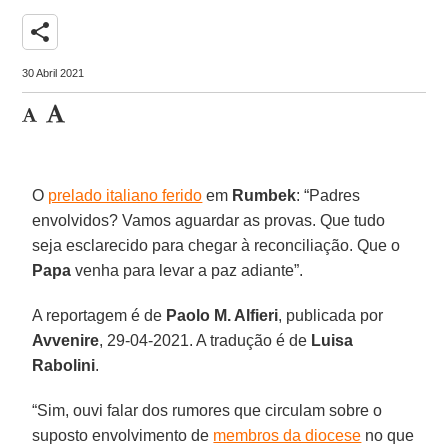
share
30 Abril 2021
O
prelado italiano ferido
em
Rumbek
: “Padres
envolvidos? Vamos aguardar as provas. Que tudo
seja esclarecido para chegar à reconciliação. Que o
Papa
venha para levar a paz adiante”.
A reportagem é de
Paolo M. Alfieri
, publicada por
Avvenire
, 29-04-2021. A tradução é de
Luisa
Rabolini
.
“Sim, ouvi falar dos rumores que circulam sobre o
suposto envolvimento de
membros da diocese
no que