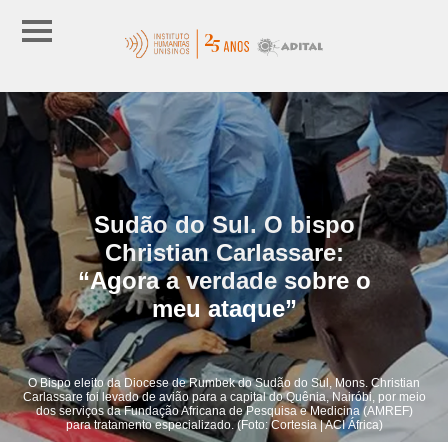
Sudão do Sul. O bispo
Christian Carlassare:
“Agora a verdade sobre o
meu ataque”
O Bispo eleito da Diocese de Rumbek do Sudão do Sul, Mons. Christian
Carlassare foi levado de avião para a capital do Quênia, Nairóbi, por meio
dos serviços da Fundação Africana de Pesquisa e Medicina (AMREF)
para tratamento especializado. (Foto: Cortesia | ACI África)