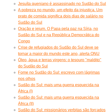
Jesuíta queniano é assassinado no Sudão do Sul
A pobreza no mundo, um efeito da injustiça. Um
prato de comida significa dois dias de salário no
Sudão do Sul
Oração e jejum. O Papa pela paz na Síria, no
Sudão do Sul e na República Democrática do
Congo
Crise de refugiados do Sudão do Sul deve se
tornar a maior do mundo este ano, alerta ONU
Óleo, água e terras virgens: o tesouro "maldito"
do Sudão do Sul
Fome no Sudão do Sul: escrevo com lágrimas
nos olhos
Sudão do Sul: mais uma guerra esquecida na
África (I)
Sudão do Sul: mais uma guerra esquecida na
África (II)
Sudão do Sul: missionários verbitas são forçados