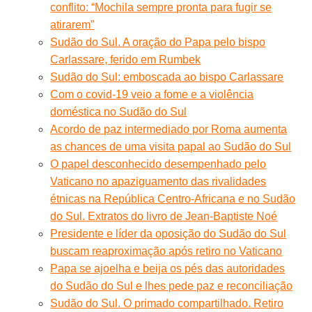
conflito: “Mochila sempre pronta para fugir se
atirarem”
Sudão do Sul. A oração do Papa pelo bispo
Carlassare, ferido em Rumbek
Sudão do Sul: emboscada ao bispo Carlassare
Com o covid-19 veio a fome e a violência
doméstica no Sudão do Sul
Acordo de paz intermediado por Roma aumenta
as chances de uma visita papal ao Sudão do Sul
O papel desconhecido desempenhado pelo
Vaticano no apaziguamento das rivalidades
étnicas na República Centro-Africana e no Sudão
do Sul. Extratos do livro de Jean-Baptiste Noé
Presidente e líder da oposição do Sudão do Sul
buscam reaproximação após retiro no Vaticano
Papa se ajoelha e beija os pés das autoridades
do Sudão do Sul e lhes pede paz e reconciliação
Sudão do Sul. O primado compartilhado. Retiro