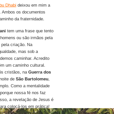
bu Dhabi
deixou em mim a
". Ambos os documentos
minho da fraternidade.
ani
tem uma frase que tento
 homens ou são irmãos pela
s pela criação. Na
gualdade, mas sob a
odemos caminhar. Acredito
ém um caminho cultural.
s cristãos, na
Guerra dos
 noite de
São Bartolomeu
,
mplo. Como a mentalidade
porque nossa fé nos faz
isso, a revelação de Jesus é
ara colocá-los em prática!
s somos todos irmãos, e