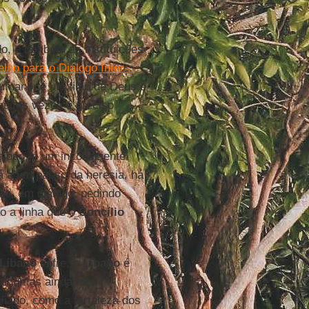
, e também as instituições
lho para o Diálogo Inter-
umano, é um filho de Deus e
muitas vezes é preciso
ajoso, é um inconsciente
tá a um passo da heresia, há
o, em diálogo, pedindo
o a linha que o
Concílio
Líbano
sofre, o
Líbano
é
 algumas ainda não
liado, como a fortaleza dos