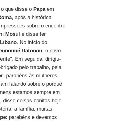
i o que disse o
Papa
em
Roma
, após a histórica
impressões sobre o encontro
 em
Mosul
e disse ter
Líbano
. No início do
eunonné Datonou
, o novo
rife". Em seguida, dirigiu-
brigado pelo trabalho, pela
er
, parabéns às mulheres!
vam falando sobre o porquê
homens estamos sempre em
 disse coisas bonitas hoje,
ória, a família, muitas
pe
: parabéns e devemos