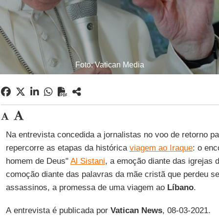
Foto: Vatican Media
Na entrevista concedida a jornalistas no voo de retorno p
repercorre as etapas da histórica
viagem ao Iraque
: o en
homem de Deus"
Al Sistani
, a emoção diante das igrejas 
comoção diante das palavras da mãe cristã que perdeu seu
assassinos, a promessa de uma viagem ao
Líbano
.
A entrevista é publicada por
Vatican News
, 08-03-2021.