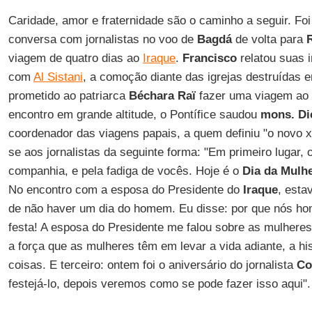
Caridade, amor e fraternidade são o caminho a seguir. Fo
conversa com jornalistas no voo de
Bagdá
de volta para
viagem de quatro dias ao
Iraque
.
Francisco
relatou suas 
com
Al Sistani
, a comoção diante das igrejas destruídas
prometido ao patriarca
Béchara Raï
fazer uma viagem ao
encontro em grande altitude, o Pontífice saudou
mons. Di
coordenador das viagens papais, a quem definiu "o novo xe
se aos jornalistas da seguinte forma: "Em primeiro lugar, o
companhia, e pela fadiga de vocês. Hoje é o
Dia da Mulh
No encontro com a esposa do Presidente do
Iraque
, esta
de não haver um dia do homem. Eu disse: por que nós 
festa! A esposa do Presidente me falou sobre as mulheres,
a força que as mulheres têm em levar a vida adiante, a hist
coisas. E terceiro: ontem foi o aniversário do jornalista
Co
festejá-lo, depois veremos como se pode fazer isso aqui".