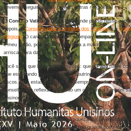
devemos seguir adiante com as outras religiões.
O
Concílio Vaticano II
deu um grande passo nesse sentido
depois, o
Conselho para a Unidade dos Cristãos
e o
Conse
religioso
. O cardeal
Ayuso
nos acompanha hoje. Você é h
é meu irmão, ponto final! Esta seria a maior indicação, e 
arriscar para dar este passo.
Você sabe que há algumas críticas: que o
Papa
não é cor
que está dando passos contra a doutrina católica, que es
riscos. Mas estas decisões são sempre tomadas em oraçã
conselho, em reflexão. Não são um capricho e também sã
ensinou.
Passo à segunda pergunta: o
Líbano
é uma mensagem, o
mais que um equilíbrio, tem a fraqueza das diversidades,
reconciliadas, mas tem a fortaleza do grande povo reconci