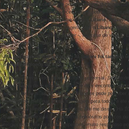
cedros. O
Patriarca Raï
me pediu por favor, durante esta
parada em Beirute, mas pareceu-me um pouco.... Uma mi
problema, de um país que sofre como o
Líbano
. Escrevi-
compromisso de fazer uma viagem. Mas o
Líbano
, neste
mas em crise - não quero ofender -, em crise de vida. O
L
acolhimento dos refugiados.
Até que ponto o encontro com Al Sistani foi também
líderes religiosos do Irã?
Creio que tenha sido uma mensagem universal. Senti o de
peregrinação de fé e de penitência, e de ir encontrar um 
homem de Deus: só escutando-o é que se pode perceber i
mensagens, diria que é uma mensagem para todos, e ele
sabedoria e também essa prudência. Ele me disse: "Há 1
que venham me visitar com outros propósitos políticos ou 
religiosos". E ele foi muito respeitoso, muito respeitoso n