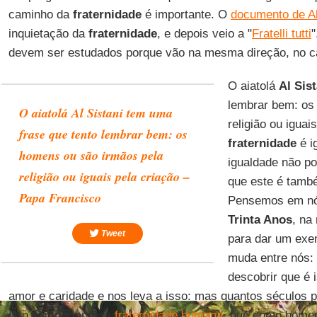
caminho da
fraternidade
é importante. O
documento de A
inquietação da
fraternidade
, e depois veio a "
Fratelli tutti
devem ser estudados porque vão na mesma direção, no ca
O aiatolá
Al Sist
lembrar bem: os
O aiatolá Al Sistani tem uma
religião ou iguai
frase que tento lembrar bem: os
fraternidade
é i
homens ou são irmãos pela
igualdade não p
religião ou iguais pela criação –
que este é tamb
Papa Francisco
Pensemos em nó
Trinta Anos
, na
Tweet
para dar um exe
muda entre nós: 
descobrir que é 
amor e caridade e nos leva a isso: mas quantos séculos p
Isto é importante, a
fraternidade humana
, que como homen