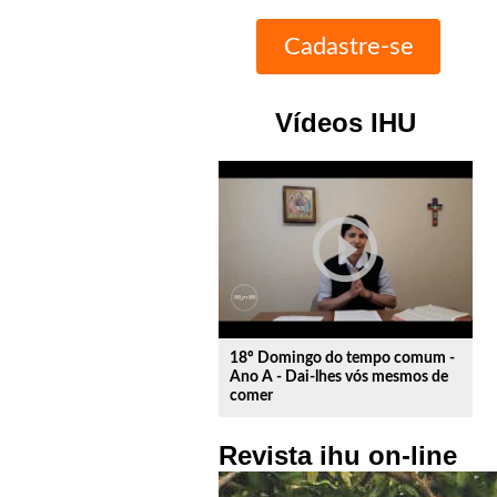
Vídeos IHU
play_circle_outline
18º Domingo do tempo comum -
Ano A - Dai-lhes vós mesmos de
comer
Revista ihu on-line