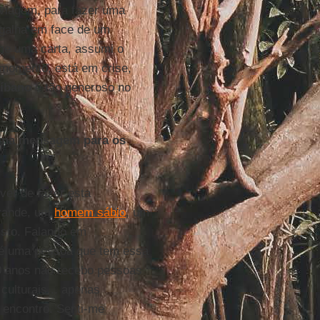
 viagem, para fazer uma
galha em face de um
lhe uma carta, assumi o
 momento, está em crise,
íbano
é tão generoso no
 uma mensagem para os
ver de fazer esta
grande, um
homem sábio
, um
sto. Falando em
 é uma pessoa que tem essa
0 anos não recebo pessoas
culturais... apenas
o encontro. Senti-me