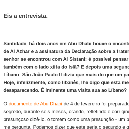
Eis a entrevista.
Santidade, há dois anos em Abu Dhabi houve o encon
de Al Azhar e a assinatura da Declaração sobre a frater
senhor se encontrou com Al Sistani: é possível pensa
também com o lado xiita do Islã? E depois uma segun
Líbano: São João Paulo II dizia que mais do que um p
Hoje, infelizmente, como libanês, lhe digo que esta 
desaparecendo. É iminente uma visita sua ao Líbano?
O
documento de Abu Dhabi
de 4 de fevereiro foi prepara
segredo, durante seis meses, orando, refletindo e corrigin
presunçoso dizê-lo, o tomem como uma presunção - um p
me pergunta. Podemos dizer que este seria o segundo e q