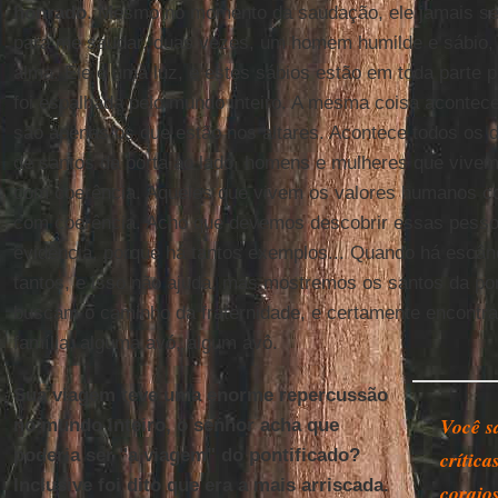
honrado
. Mesmo no momento da saudação, ele jamais se l
para me saudar, duas vezes, um homem humilde e sábio, 
alma. Ele é uma luz, e estes sábios estão em toda parte 
foi espalhada pelo mundo inteiro. A mesma coisa aconte
são apenas os que estão nos altares. Acontece todos os 
de santos da porta ao lado, homens e mulheres que vivem s
com coerência. Aqueles que vivem os valores humanos c
com coerência. Acho que devemos descobrir essas pesso
evidência, porque há tantos exemplos... Quando há escân
tantos, e isso não ajuda, mas mostremos os santos da po
buscam o caminho da fraternidade, e certamente encont
família, alguma avó, algum avô.
Sua viagem teve uma enorme repercussão
Você s
no mundo inteiro, o senhor acha que
poderia ser "a viagem" do pontificado?
crític
Inclusive foi dito que era a mais arriscada.
corajo