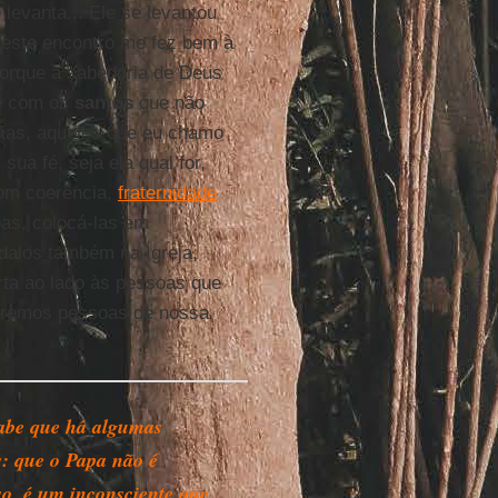
evanta... Ele se levantou
este encontro me fez bem à
porque a sabedoria de Deus
ce com os
santos
que não
dias, aqueles que eu chamo
ua fé, seja ela qual for,
om coerência,
fraternidade
as, colocá-las em
dalos também na Igreja,
rta ao lado às pessoas que
raremos pessoas de nossa
abe que há algumas
as: que o Papa não é
so, é um inconsciente que