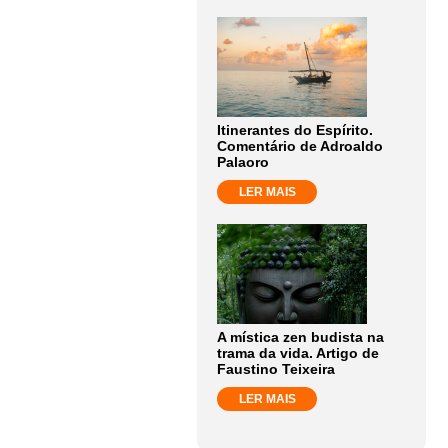
Itinerantes do Espírito.
Comentário de Adroaldo
Palaoro
LER MAIS
A mística zen budista na
trama da vida. Artigo de
Faustino Teixeira
LER MAIS