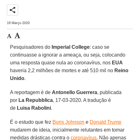
share
18 Março 2020
Pesquisadores do
Imperial College
: caso se
continuasse a ignorar a ameaça, ou seja, colocando
uma resposta quase nula ao coronavírus, nos
EUA
haveria 2,2 milhões de mortes e até 510 mil no
Reino
Unido
.
A reportagem é de
Antonello Guerrera
, publicada
por
La Repubblica
, 17-03-2020. A tradução é
de
Luisa
Rabolini
.
É o estudo que fez
Boris Johnson
e
Donald Trump
mudarem de ideia, inicialmente relutantes em tomar
medidas drásticas contra o
coronavírus
. Não apenas