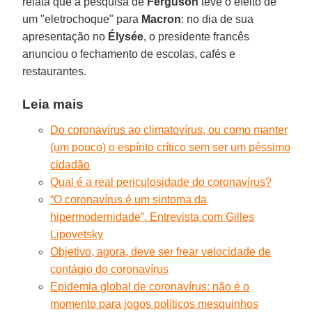
relata que a pesquisa de
Ferguson
teve o efeito de
um "eletrochoque" para
Macron
: no dia de sua
apresentação no
Élysée
, o presidente francês
anunciou o fechamento de escolas, cafés e
restaurantes.
Leia mais
Do coronavírus ao climatovírus, ou como manter
(um pouco) o espírito crítico sem ser um péssimo
cidadão
Qual é a real periculosidade do coronavírus?
“O coronavírus é um sintoma da
hipermodernidade”. Entrevista com Gilles
Lipovetsky
Objetivo, agora, deve ser frear velocidade de
contágio do coronavírus
Epidemia global de coronavírus: não é o
momento para jogos políticos mesquinhos