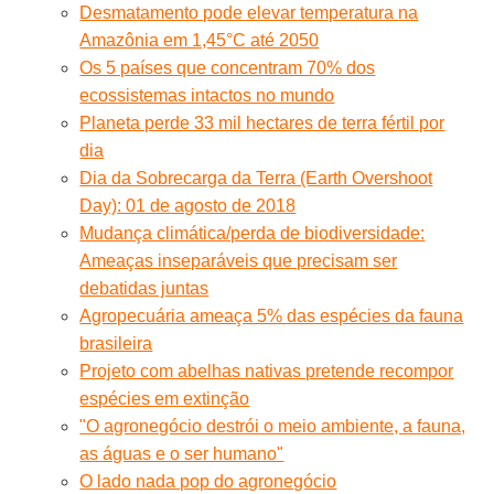
Desmatamento pode elevar temperatura na
Amazônia em 1,45°C até 2050
Os 5 países que concentram 70% dos
ecossistemas intactos no mundo
Planeta perde 33 mil hectares de terra fértil por
dia
Dia da Sobrecarga da Terra (Earth Overshoot
Day): 01 de agosto de 2018
Mudança climática/perda de biodiversidade:
Ameaças inseparáveis que precisam ser
debatidas juntas
Agropecuária ameaça 5% das espécies da fauna
brasileira
Projeto com abelhas nativas pretende recompor
espécies em extinção
"O agronegócio destrói o meio ambiente, a fauna,
as águas e o ser humano"
O lado nada pop do agronegócio