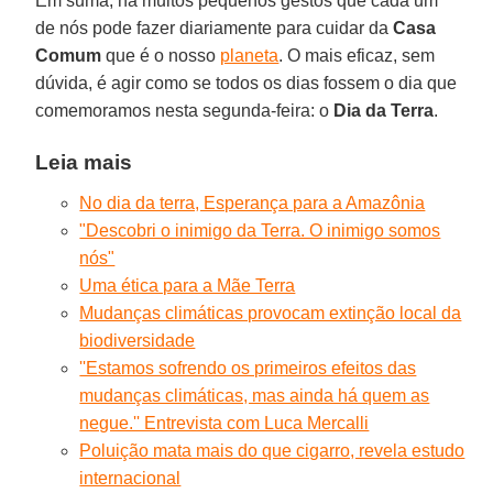
Em suma, há muitos pequenos gestos que cada um
de nós pode fazer diariamente para cuidar da
Casa
Comum
que é o nosso
planeta
. O mais eficaz, sem
dúvida, é agir como se todos os dias fossem o dia que
comemoramos nesta segunda-feira: o
Dia da Terra
.
Leia mais
No dia da terra, Esperança para a Amazônia
"Descobri o inimigo da Terra. O inimigo somos
nós"
Uma ética para a Mãe Terra
Mudanças climáticas provocam extinção local da
biodiversidade
''Estamos sofrendo os primeiros efeitos das
mudanças climáticas, mas ainda há quem as
negue.'' Entrevista com Luca Mercalli
Poluição mata mais do que cigarro, revela estudo
internacional