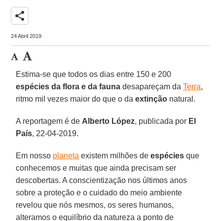
share
24 Abril 2019
Estima-se que todos os dias entre 150 e 200
espécies da flora e da fauna
desapareçam da
Terra
,
ritmo mil vezes maior do que o da
extinção
natural.
A reportagem é de
Alberto López
, publicada por
El
País
, 22-04-2019.
Em nosso
planeta
existem milhões de
espécies
que
conhecemos e muitas que ainda precisam ser
descobertas. A conscientização nos últimos anos
sobre a proteção e o cuidado do meio ambiente
revelou que nós mesmos, os seres humanos,
alteramos o equilíbrio da natureza a ponto de