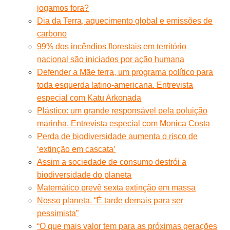
jogamos fora?
Dia da Terra, aquecimento global e emissões de
carbono
99% dos incêndios florestais em território
nacional são iniciados por ação humana
Defender a Mãe terra, um programa político para
toda esquerda latino-americana. Entrevista
especial com Katu Arkonada
Plástico: um grande responsável pela poluição
marinha. Entrevista especial com Monica Costa
Perda de biodiversidade aumenta o risco de
‘extinção em cascata’
Assim a sociedade de consumo destrói a
biodiversidade do planeta
Matemático prevê sexta extinção em massa
Nosso planeta. “É tarde demais para ser
pessimista”
“O que mais valor tem para as próximas gerações