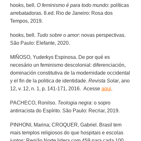
hooks, bell.
O feminismo é para todo mundo
:
políticas
arrebatadoras. 8.ed. Rio de Janeiro: Rosa dos
Tempos, 2019.
hooks, bell.
Tudo sobre o amor
: novas perspectivas.
São Paulo: Elefante, 2020.
MIÑOSO, Yuderkys Espinosa. De por qué es
necesário un feminismo descolonial: diferenciación,
dominación constitutiva de la modernidade occidental
y el fin de la politica de identidade.
Revista Solar
, ano
12, v. 12, n. 1, p. 141-171, 2016. Acesse
aqui
.
PACHECO, Ronilso.
Teologia negra:
o sopro
antirracista do Espírito. São Paulo: Recriar, 2019.
PINHONI, Marina; CROQUER, Gabriel. Brasil tem
mais templos religiosos do que hospitais e escolas
juntos; Região Norte lidera com 459 para cada 100