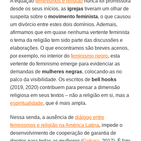
A equação
feminismos e religião
nunca foi promissora
desde os seus inícios, as
igrejas
tiveram um olhar de
suspeita sobre o
movimento feminista
, o que causou
um divórcio entre estes dois domínios. Ademais,
afirmamos que em quase nenhuma vertente feminista
o tema da religião tem sido parte das discussões e
elaborações. O que encontramos são breves acenos,
por exemplo, no interior do
feminismo negro
, esta
vertente do feminismo emerge para evidenciar as
demandas de
mulheres negras
, colocando-as no
palco da visibilidade. Os escritos de
bell hooks
(2019, 2020) contribuem para pensar a dimensão
religiosa em seus textos – não a religião em si, mas a
espiritualidade
, que é mais ampla.
Nessa senda, a ausência de
diálogo entre
feminismos e religião na América Latina
, impede o
desenvolvimento de cooperação de garantia de
direitos para todas as mulheres (
Gebara
, 2017). É fato