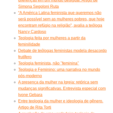
diferenças em um mundo desigual. Artigo de
Simona Segoloni Ruta
“A América Latina feminista que queremos não
será possível sem as mulheres pobres, que hoje
encontram refúgio na religião”, avalia a teóloga
Nancy Cardoso
Teologia feita por mulheres a partir da
feminilidade
Debate de teólogas feministas modela desacordo
frutífero
Teologia feminista, não "feminina"
Teologia e Feminino: uma narrativa no mundo
pós-moderno
A presença da mulher na Igreja: retórica sem
mudanças significativas. Entrevista especial com
Ivone Gebara
Entre teologia da mulher e ideologia de gênero.
Artigo de Rita Torti