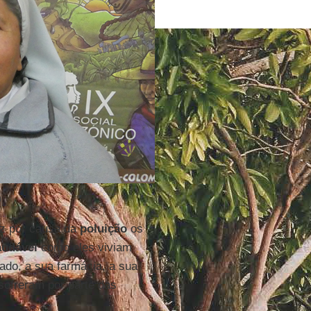
)
vez por causa da
poluição
os
audável
como eles viviam
ado, a sua farmácia, a sua
 sofreram por parte das