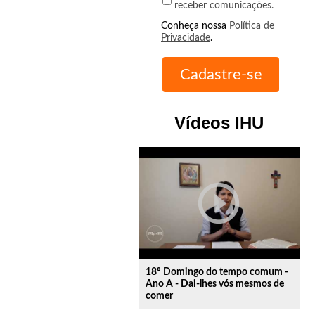
receber comunicações.
Conheça nossa
Política de
Privacidade
.
Vídeos IHU
play_circle_outline
18º Domingo do tempo comum -
Ano A - Dai-lhes vós mesmos de
comer