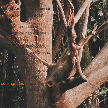
ambém na Amazônia. Como a
a na região amazônica?
ria das congregações
stem de ir, ou não é a sua
a
Amazônia
, e nossa
ocessos organizacionais,
m seu ambiente, seu Deus da
resta é o rosto do Deus vivo,
om a floresta, é aquela
 consagradas
, descobrimos
as também nos valores do
a que também aparece em