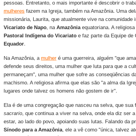
pessoas. Entretanto, o mais importante é descobrir o trab
mulheres
fazem na Igreja, também na Amazônia. Uma de
missionária, Laurita, que atualmente vive na comunidade 
Vicariato de Napo
, na
Amazônia
equatoriana. A religios
Pastoral Indígena do Vicariato
e faz parte da Equipe d
Equador
.
Na Amazônia, a
mulher
é uma guerreira, alguém "que ama 
defende seus direitos, uma mulher que luta para que a cult
permaneçam", uma mulher que sofre as conseqüências da
machismo. A religiosa afirma que elas são "a alma da Igre
lugares onde talvez os homens não gostem de ir".
Ela é de uma congregação que nasceu na selva, que sua f
sacrario
, que continua a viver na selva, onde ela diz ser a
estar, ao lado do povo, apoiando suas lutas. Falando da 
Sínodo para a Amazônia
, ele a vê como "única, talvez até