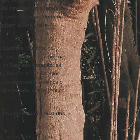
ião deve ser uma Igreja de
a vida religiosa feminina
imitam a uma visita
as
Lauritas
, vivemos no
mos nas cidades, estamos nas
s do
Sagrado Coração
, as
da floresta. Não só vamos
vo experimenta, vivemos o
ua
identidade
, desse sentido
giosa feminina na vida dos
s em suas lutas, é uma