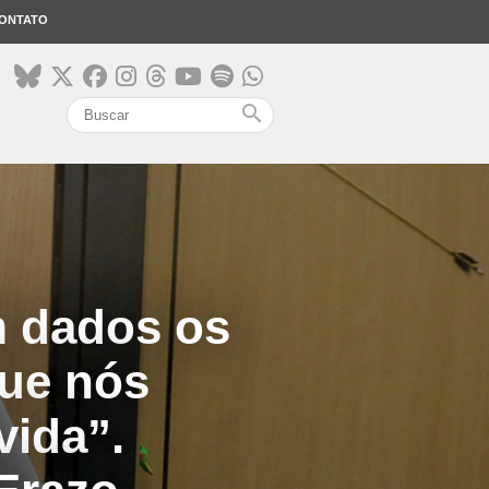
ONTATO
search
m dados os
que nós
vida”.