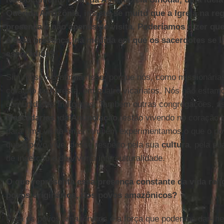
Querida Amazônia, insiste-se muito que a Igreja na reg
presença e não apenas de visita. Poderíamos dizer que 
é essa presença, na medida em que os sacerdotes se l
esporádica?
Sim, posso confirmar isso, porque nós, como missionári
coração da floresta, em quatro vicariatos. Nós não esta
comunidades indígenas. Também outras congregações, a
Mercedarias
, da
Anunciação
, estão vivendo no coração 
para uma visita, mas também experimentamos o que o po
que o povo vive, desse respeito pela sua
cultura
, pela s
de inserção e de viver a interculturalidade.
O que representa essa presença constante da vida reli
povos originários, dos povos amazônicos?
Para os povos amazônicos é a força que podemos dar-lhe