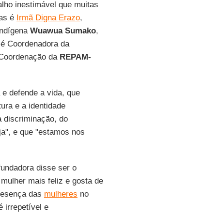
alho inestimável que muitas
las é
Irmã Digna Erazo
,
indígena
Wuawua Sumako
,
a é Coordenadora da
e Coordenação da
REPAM-
e defende a vida, que
ura e a identidade
 discriminação, do
ja", e que "estamos nos
undadora disse ser o
 mulher mais feliz e gosta de
presença das
mulheres
no
 irrepetível e