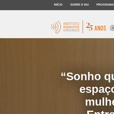
INÍCIO
SOBRE O IHU
PROGRAMA
“Sonho qu
espaço
mulhe