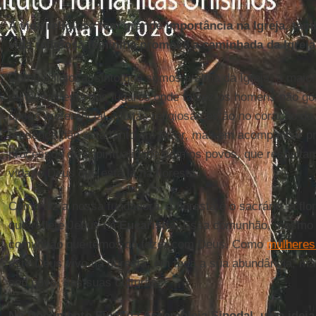
A vida religiosa tem grande importância na Igreja, t
vida religiosa feminina promove a caminhada da Igrej
Como religiosa, sinto que somos a alma da Igreja, a maio
religiosas está nos lugares onde talvez os homens não go
opção preferencial. Muitas religiosas estão no coração d
presença não está tanto em fazer, mas em acompanhar pr
processos de espiritualidade com os povos, que respeita
vida, o Deus que está lá na floresta.
Como diz a nossa fundadora, a floresta é o sacrário, a flo
que reflete Jesus na
Eucaristia
. Essa comunhão, mesmo c
comunhão que temos de fazer com Deus. Como
mulheres
este Deus vivo na floresta, em toda a sua abundância, m
seu povo, das suas culturas.
No Documento Final da Assembleia Sinodal, uma idei