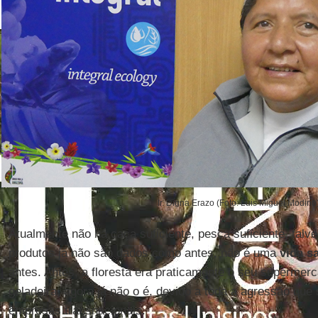
Ir. Digna Erazo (Foto: Luis Miguel Modino
Atualmente não há caça suficiente, pesca suficiente, tal
produtos já não são dados como antes, não é uma
vida s
antes. Antes, a floresta era praticamente o seu supermerc
geladeira; agora já não o é, devido a toda a agressão que
empresas transnacionais.