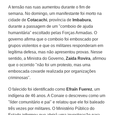
A tensão nas ruas aumentou durante o fim de
semana. No domingo, um manifestante foi morto na
cidade de
Cotacachi
, província de
Imbabura
,
durante a passagem de um "comboio de ajuda
humanitária" escoltado pelas Forças Armadas. O
governo afirma que o comboio foi emboscado por
grupos violentos e que os militares responderam em
legítima defesa, mas não apresentou provas. Nesse
sentido, a Ministra do Governo,
Zaida Rovira
, afirmou
que o ocorrido "não foi um protesto, mas uma
emboscada covarde realizada por organizações
criminosas".
O falecido foi identificado como
Efraín Fuerez
, um
indígena de 46 anos. A Conaie o descreveu como um
"líder comunitário e pai" e relatou que ele foi baleado
três vezes por militares. O Ministério Público do
Estado informou que abrirá uma investigação para