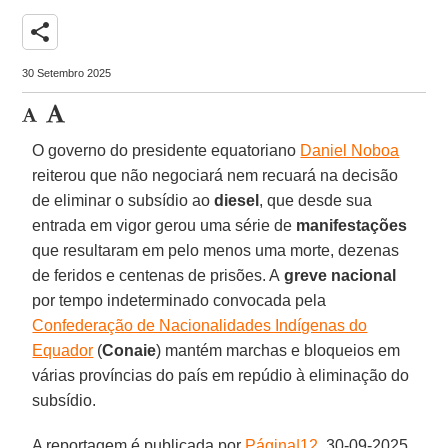
share
30 Setembro 2025
O governo do presidente equatoriano
Daniel Noboa
reiterou que não negociará nem recuará na decisão
de eliminar o subsídio ao
diesel
, que desde sua
entrada em vigor gerou uma série de
manifestações
que resultaram em pelo menos uma morte, dezenas
de feridos e centenas de prisões. A
greve nacional
por tempo indeterminado convocada pela
Confederação de Nacionalidades Indígenas do
Equador
(
Conaie
) mantém marchas e bloqueios em
várias províncias do país em repúdio à eliminação do
subsídio.
A reportagem é publicada por
Página|12
, 30-09-2025.