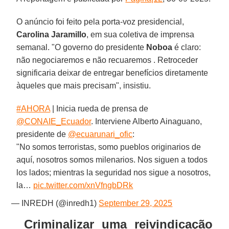
O anúncio foi feito pela porta-voz presidencial,
Carolina Jaramillo
, em sua coletiva de imprensa
semanal. "O governo do presidente
Noboa
é claro:
não negociaremos e não recuaremos . Retroceder
significaria deixar de entregar benefícios diretamente
àqueles que mais precisam", insistiu.
#AHORA
| Inicia rueda de prensa de
@CONAIE_Ecuador
. Interviene Alberto Ainaguano,
presidente de
@ecuarunari_ofic
:
"No somos terroristas, somo pueblos originarios de
aquí, nosotros somos milenarios. Nos siguen a todos
los lados; mientras la seguridad nos sigue a nosotros,
la…
pic.twitter.com/xnVfngbDRk
— INREDH (@inredh1)
September 29, 2025
Criminalizar uma reivindicação