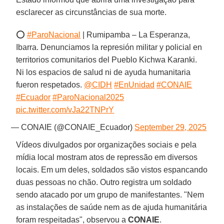
esclarecer as circunstâncias de sua morte.
⭕
#ParoNacional
| Rumipamba – La Esperanza,
Ibarra. Denunciamos la represión militar y policial en
territorios comunitarios del Pueblo Kichwa Karanki.
Ni los espacios de salud ni de ayuda humanitaria
fueron respetados.
@CIDH
#EnUnidad
#CONAIE
#Ecuador
#ParoNacional2025
pic.twitter.com/vJa22TNPrY
— CONAIE (@CONAIE_Ecuador)
September 29, 2025
Vídeos divulgados por organizações sociais e pela
mídia local mostram atos de repressão em diversos
locais. Em um deles, soldados são vistos espancando
duas pessoas no chão. Outro registra um soldado
sendo atacado por um grupo de manifestantes. "Nem
as instalações de saúde nem as de ajuda humanitária
foram respeitadas", observou a
CONAIE
.