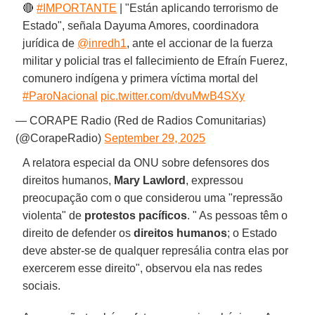
🔴
#IMPORTANTE
| "Están aplicando terrorismo de
Estado", señala Dayuma Amores, coordinadora
jurídica de
@inredh1
, ante el accionar de la fuerza
militar y policial tras el fallecimiento de Efraín Fuerez,
comunero indígena y primera víctima mortal del
#ParoNacional
pic.twitter.com/dvuMwB4SXy
— CORAPE Radio (Red de Radios Comunitarias)
(@CorapeRadio)
September 29, 2025
A relatora especial da ONU sobre defensores dos
direitos humanos,
Mary Lawlord
, expressou
preocupação com o que considerou uma "repressão
violenta" de
protestos pacíficos
. " As pessoas têm o
direito de defender os
direitos humanos
; o Estado
deve abster-se de qualquer represália contra elas por
exercerem esse direito", observou ela nas redes
sociais.