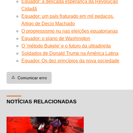
Equador: a delicada esperança da Revolução
Cidadã
Equador: um país fraturado em mil pedaços.
Artigo de Decio Machado
O progressismo nu nas eleições equatorianas
Equador: o plano de Washington
O ‘método Bukele’ e o futuro da ultradireita
Soldados de Donald Trump na América Latina
Equador. Os dez princípios da nova sociedade
⚠️
Comunicar erro
NOTÍCIAS RELACIONADAS