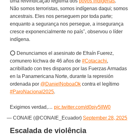
uma reivindicação legítima dos
povos indígenas
. "
Não somos terroristas, somos indígenas daqui; somos
ancestrais. Eles nos perseguem por toda parte;
enquanto a segurança nos persegue, a insegurança
cresce exponencialmente no país", observou o líder
indígena.
⭕ Denunciamos el asesinato de Efraín Fuerez,
comunero kichwa de 46 años de
#Cotacachi
,
acribillado con tres disparos por las Fuerzas Armadas
en la Panamericana Norte, durante la represión
ordenada por
@DanielNoboaOk
contra el legítimo
#ParoNacional2025
.
Exigimos verdad,…
pic.twitter.com/d0pjy5lIW0
— CONAIE (@CONAIE_Ecuador)
September 28, 2025
Escalada de violência