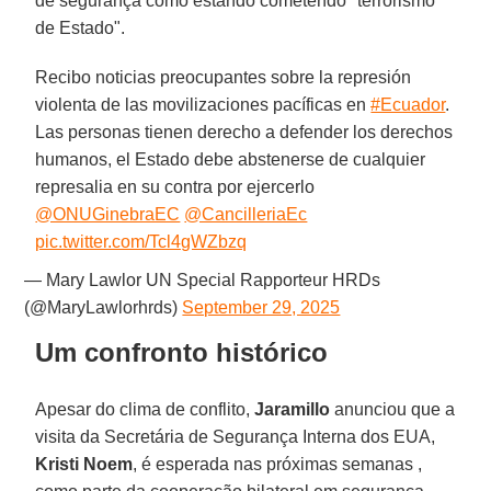
de segurança como estando cometendo "terrorismo
de Estado".
Recibo noticias preocupantes sobre la represión
violenta de las movilizaciones pacíficas en
#Ecuador
.
Las personas tienen derecho a defender los derechos
humanos, el Estado debe abstenerse de cualquier
represalia en su contra por ejercerlo
@ONUGinebraEC
@CancilleriaEc
pic.twitter.com/Tcl4gWZbzq
— Mary Lawlor UN Special Rapporteur HRDs
(@MaryLawlorhrds)
September 29, 2025
Um confronto histórico
Apesar do clima de conflito,
Jaramillo
anunciou que a
visita da Secretária de Segurança Interna dos EUA,
Kristi Noem
, é esperada nas próximas semanas ,