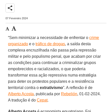
share
07 Fevereiro 2024
“Sem minimizar a necessidade de enfrentar o
crime
organizado
e o
tráfico de drogas
, a saída desta
complexa encruzilhada não passa pela repressão
militar e pelo populismo penal, que acabam por criar
as condições para continuar a criminalizar grupos
empobrecidos e racializados, o que poderia
transformar essa ação repressiva numa estratégia
para deter os protestos populares e a resistência
territorial contra o
extrativismo
”. A reflexão é de
Alberto Acosta
, publicada por
Rebelión
, 01-02-2024.
A tradução é do
Cepat
.
Alberto Acosta
é economista equatoriano. Foi