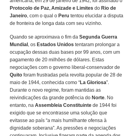
americana, em 29 de janeiro de 1942, foi assinado o
Protocolo de Paz, Amizade e Limites
do
Rio de
Janeiro
, com o qual o
Peru
tentou elucidar a disputa
de fronteira de longa data com seu vizinho.
Quando se aproximava o fim da
Segunda Guerra
Mundial
, os
Estados Unidos
tentaram prolongar a
ocupação dessas duas bases por 99 anos, com um
pagamento de 20 milhões de dólares. Estas
negociações com o governo liberal-conservador de
Quito
foram frustradas pela revolta popular de 28 de
maio de 1944, conhecida como “
La Gloriosa
”.
Durante o novo regime, foram mantidas as
reivindicações da grande potência do
Norte
. No
entanto, na
Assembleia Constituinte
de 1944 foi
exigido que se encontrasse uma solução que
evitasse ao país “a mais humilhante ofensa à
dignidade soberana”. As pressões e negociações
continuaram. Inclusive fizeram parte da agenda dos