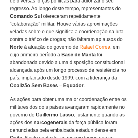
de diversas forças políticas para autorizar o seu
regresso. Ao longo deste tempo, representantes do
Comando Sul
ofereceram repetidamente
“colaboração” militar. Houve várias aproximações
veladas sobre o que significa a coordenação na luta
contra o tráfico de drogas; não faltaram aplausos do
Norte
à atuação do governo de
Rafael Correa
, em
cujo primeiro período a
Base de Manta
foi
abandonada devido a uma disposição constitucional
alcançada após um longo processo de resistência no
país, implantado desde 1999, com a liderança da
Coalizão Sem Bases – Equador
.
As ações para obter uma maior coordenação entre os
militares dos dois países avançaram rapidamente no
governo de
Guillermo Lasso
, justamente quando as
ações dos
narcogenerais
da força pública foram
denunciadas pela embaixada estadunidense em
Quito
. Neste contexto, ao mesmo tempo que se