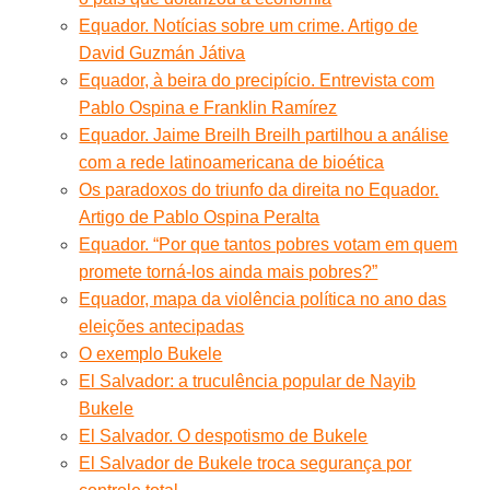
Equador. Notícias sobre um crime. Artigo de
David Guzmán Játiva
Equador, à beira do precipício. Entrevista com
Pablo Ospina e Franklin Ramírez
Equador. Jaime Breilh Breilh partilhou a análise
com a rede latinoamericana de bioética
Os paradoxos do triunfo da direita no Equador.
Artigo de Pablo Ospina Peralta
Equador. “Por que tantos pobres votam em quem
promete torná-los ainda mais pobres?”
Equador, mapa da violência política no ano das
eleições antecipadas
O exemplo Bukele
El Salvador: a truculência popular de Nayib
Bukele
El Salvador. O despotismo de Bukele
El Salvador de Bukele troca segurança por