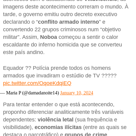
imagens deste acontecimento correram o mundo. À
tarde, o governo emitiu outro decreto executivo
declarando o “
conflito armado interno
” e
convertendo 22 grupos criminosos num “objetivo
militar”. Assim,
Noboa
começou a sentir o calor
escaldante do inferno homicida que se converteu
este país andino.
Equador ?? Polícia prende todos os homens
armados que invadiram o estúdio de TV ?????
pic.twitter.com/OqoeKdqiEQ
— Maria P (@damadanoite14)
January 10, 2024
Para tentar entender o que está acontecendo,
proponho diferenciar analiticamente três variáveis
dependentes:
violência
letal
(sua frequência e
visibilidade),
economias
ilícitas
(entre as quais se
destaca o narcotráfico) e
grupos
de
crime