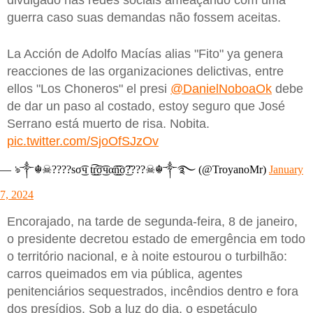
divulgado nas redes sociais ameaçando com uma
guerra caso suas demandas não fossem aceitas.
La Acción de Adolfo Macías alias "Fito" ya genera
reacciones de las organizaciones delictivas, entre
ellos "Los Choneros" el presi
@DanielNoboaOk
debe
de dar un paso al costado, estoy seguro que José
Serrano está muerto de risa. Nobita.
pic.twitter.com/SjoOfSJzOv
— ঌ༒☬☠????ѕσ͜͡ч t͜͡r͜͡σ͜͡чα͜͡n͜͡σ͜͡????☠☬༒࿐ (@TroyanoMr)
January
7, 2024
Encorajado, na tarde de segunda-feira, 8 de janeiro,
o presidente decretou estado de emergência em todo
o território nacional, e à noite estourou o turbilhão:
carros queimados em via pública, agentes
penitenciários sequestrados, incêndios dentro e fora
dos presídios. Sob a luz do dia, o espetáculo