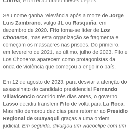
Correa
, e foi recapturado meses depois.
Seu nome ganha relevância após a morte de
Jorge
Luis Zambrano
, vulgo
JL
ou
Rasquiña
, em
dezembro de 2020.
Fito
torna-se líder de
Los
Choneros
, mas esta organização se fragmenta e
começam os massacres nas prisões. Do primeiro,
em fevereiro de 2021, ao último, julho de 2023, Fito e
Los Choneros aparecem como protagonistas da
onda de violência que começou a engolir o país.
Em 12 de agosto de 2023, para desviar a atenção do
assassinato do candidato presidencial
Fernando
Villavicencio
ocorrido três dias antes, o governo
Lasso
decidiu transferir
Fito
de volta para
La
Roca
.
Mas não demorou dez dias para retornar ao
Presídio
Regional de Guayaquil
graças a uma ordem
judicial.
Em seguida, divulgou um videoclipe com um