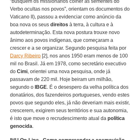
“busquem os missionários colher as sementes do
Verbo ocultas nos povos”, orientam os documentos do
Vaticano II), passou a evidenciar como anúncio da
boa nova os seus
direitos
à terra, à cultura e à
autodeterminação. Esta nova postura trouxe novo
ânimo aos povos indígenas, que começaram a
crescer e a se organizar. Segundo pesquisa feita por
Darcy Ribeiro
[2], nos anos 1950 eram menos de 100
mil no Brasil. Já em 1978, como secretário executivo
do
Cimi
, orientei uma nova pesquisa, onde já
passavam de 220 mil. Hoje beiram um milhão,
segundo o
IBGE
. É o desespero da velha política dos
donatários, dos fazendeiros portugueses, vendo estes
povos que segundo eles, já não deveriam mais existir,
crescerem, exigirem seus territórios e sua autonomia,
é isto que move o recrudescimento atual da
política
genocida
.