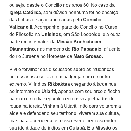
ou seja, desde o Concílio nos anos 60. No caso da
Igreja Católica
, sem dúvida nenhuma foi no encalço
das linhas de ação apontadas pelo
Concílio
Vaticano II
. Acompanhei parte do Concílio no Curso
de Filosofia na
Unisinos
, em São Leopoldo, e a outra
parte em internatos da
Missão Anchieta em
Diamantino
, nas margens do
Rio Papagaio
, afluente
do rio Juruena no Noroeste de
Mato Grosso
.
Vivi o fervilhar das discussões sobre as mudanças
necessárias a se fazerem na Igreja num e noutro
extremo. Vi índios
Rikbaktsa
chegando à tarde nus
ao internato de
Utiariti
, apenas com seu arco e flecha
na mão e no dia seguinte cedo os vi ajoelhados de
roupa na igreja. Vinham à Utiariti, não para voltarem à
aldeia e defender o seu território, viverem sua cultura,
mas para aprender a ler e escrever e irem esconder
sua identidade de índios em
Cuiabá
. E a
Missão
os