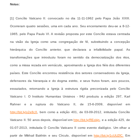
Notas:
[1] Concílio Vaticano II: convocado no dia 11-11-1962 pelo Papa João XXIII.
Ocorreram quatro sessões, uma em cada ano. Seu encerramento deu-se a 8-12-
1965, pelo Papa Paulo VI. A revisão proposta por este Concílio estava centrada
na visão da Igreja como uma congregação de fé, substituindo a concepção
hierárquica do Concílio anterior, que declarara a infalibilidade papal. As
transformações que introduziu foram no sentido da democratização dos ritos,
como a missa rezada em vernáculo, aproximando a Igreja dos fiéis dos diferentes
países. Este Concílio encontrou resistência dos setores conservadores da Igreja,
defensores da hierarquia e do dogma estrito, e seus frutos foram, aos poucos,
esvaziados, retornando a Igreja à estrutura rígida preconizada pelo Concílio
Vaticano I. O Instituto Humanitas Unisinos - IHU produziu a edição 297, Karl
Rahner e a ruptura do Vaticano II, de 15-6-2009, disponível em
http://bit.ly/o2e8cX
, bem como a edição 401, de 03-09-2012, intitulada Concílio
Vaticano II. 50 anos depois, disponível em
http://bit.ly/REokjn
, e a edição 425, de
01-07-2013, intitulada O Concílio Vaticano II como evento dialógico. Um olhar a
partir de Mikhail Bakhtin e seu Círculo, disponível em
http://bit.ly/1cUUZfC.
Em