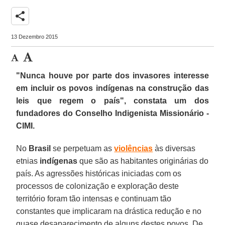
share
13 Dezembro 2015
"Nunca houve por parte dos invasores interesse
em incluir os povos indígenas na construção das
leis que regem o país",
constata um dos
fundadores do Conselho Indigenista Missionário -
CIMI.
No
Brasil
se perpetuam as
violências
às diversas
etnias
indígenas
que são as habitantes originárias do
país. As agressões históricas iniciadas com os
processos de colonização e exploração deste
território foram tão intensas e continuam tão
constantes que implicaram na drástica redução e no
quase desaparecimento de alguns destes povos. De