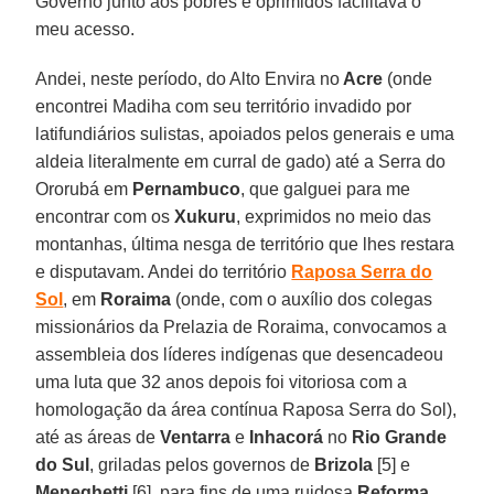
Governo junto aos pobres e oprimidos facilitava o
meu acesso.
Andei, neste período, do Alto Envira no
Acre
(onde
encontrei Madiha com seu território invadido por
latifundiários sulistas, apoiados pelos generais e uma
aldeia literalmente em curral de gado) até a Serra do
Ororubá em
Pernambuco
, que galguei para me
encontrar com os
Xukuru
, exprimidos no meio das
montanhas, última nesga de território que lhes restara
e disputavam. Andei do território
Raposa Serra do
Sol
, em
Roraima
(onde, com o auxílio dos colegas
missionários da Prelazia de Roraima, convocamos a
assembleia dos líderes indígenas que desencadeou
uma luta que 32 anos depois foi vitoriosa com a
homologação da área contínua Raposa Serra do Sol),
até as áreas de
Ventarra
e
Inhacorá
no
Rio Grande
do Sul
, griladas pelos governos de
Brizola
[5] e
Meneghetti
[6], para fins de uma ruidosa
Reforma