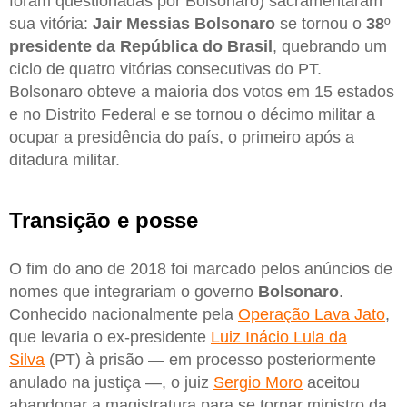
foram questionadas por Bolsonaro) sacramentaram
sua vitória:
Jair Messias Bolsonaro
se tornou o
38
º
presidente da República do Brasil
, quebrando um
ciclo de quatro vitórias consecutivas do PT.
Bolsonaro obteve a maioria dos votos em 15 estados
e no Distrito Federal e se tornou o décimo militar a
ocupar a presidência do país, o primeiro após a
ditadura militar.
Transição e posse
O fim do ano de 2018 foi marcado pelos anúncios de
nomes que integrariam o governo
Bolsonaro
.
Conhecido nacionalmente pela
Operação Lava Jato
,
que levaria o ex-presidente
Luiz Inácio Lula da
Silva
(PT) à prisão — em processo posteriormente
anulado na justiça —, o juiz
Sergio Moro
aceitou
abandonar a magistratura para se tornar ministro da