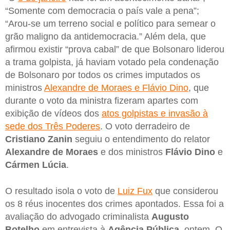
“Somente com democracia o país vale a pena”;
“Arou-se um terreno social e político para semear o
grão maligno da antidemocracia.” Além dela, que
afirmou existir “prova cabal” de que Bolsonaro liderou
a trama golpista, já haviam votado pela condenação
de Bolsonaro por todos os crimes imputados os
ministros
Alexandre de Moraes e Flávio Dino
, que
durante o voto da ministra fizeram apartes com
exibição de vídeos dos
atos golpistas e invasão à
sede dos Três Poderes
. O voto derradeiro de
Cristiano Zanin
seguiu o entendimento do relator
Alexandre de Moraes
e dos ministros
Flávio Dino
e
Cármen
Lúcia
.
O resultado isola o voto de
Luiz Fux
que considerou
os 8 réus inocentes dos crimes apontados. Essa foi a
avaliação do advogado criminalista
Augusto
Botelho
em entrevista à
Agência
Pública
, ontem. O