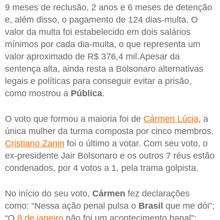
9 meses de reclusão, 2 anos e 6 meses de detenção
e, além disso, o pagamento de 124 dias-multa. O
valor da multa foi estabelecido em dois salários
mínimos por cada dia-multa, o que representa um
valor aproximado de R$ 376,4 mil.Apesar da
sentença alta, ainda resta a Bolsonaro alternativas
legais e políticas para conseguir evitar a prisão,
como mostrou a
Pública
.
O voto que formou a maioria foi de
Cármen Lúcia
, a
única mulher da turma composta por cinco membros.
Cristiano Zanin
foi o último a votar. Com seu voto, o
ex-presidente Jair Bolsonaro e os outros 7 réus estão
condenados, por 4 votos a 1, pela trama golpista.
No início do seu voto,
Cármen
fez declarações
como: “Nessa ação penal pulsa o
Brasil
que me dói”;
“O
8 de janeiro
não foi um acontecimento banal”;