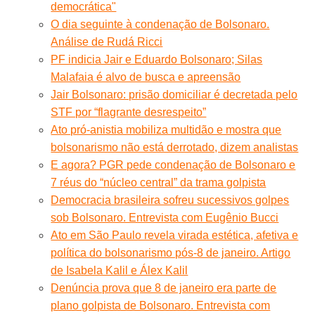
democrática"
O dia seguinte à condenação de Bolsonaro.
Análise de Rudá Ricci
PF indicia Jair e Eduardo Bolsonaro; Silas
Malafaia é alvo de busca e apreensão
Jair Bolsonaro: prisão domiciliar é decretada pelo
STF por “flagrante desrespeito”
Ato pró-anistia mobiliza multidão e mostra que
bolsonarismo não está derrotado, dizem analistas
E agora? PGR pede condenação de Bolsonaro e
7 réus do “núcleo central” da trama golpista
Democracia brasileira sofreu sucessivos golpes
sob Bolsonaro. Entrevista com Eugênio Bucci
Ato em São Paulo revela virada estética, afetiva e
política do bolsonarismo pós-8 de janeiro. Artigo
de Isabela Kalil e Álex Kalil
Denúncia prova que 8 de janeiro era parte de
plano golpista de Bolsonaro. Entrevista com