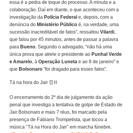
essa é a pedra de toque do processo. A minuta e a
colaboração. Daí em diante, o que aconteceu com a
investigação da
Polícia Federal
e, depois, com a
denúncia do
Ministério Público
é, na verdade, uma
sucessão inacreditável de fatos”, ressaltou
Vilardi
,
que falou por 45 minutos, antes de passar a palavra
para
Bueno
. Segundo o advogado, “não há uma
única prova que atrele o presidente ao
Punhal Verde
e Amarelo
, à
Operação Luneta
e ao 8 de janeiro” e
que
Bolsonaro
“foi dragado para esses fatos”.
Tá na hora do Jair ⏰⛓️
O encerramento do 2º dia de julgamento da ação
penal que investiga a tentativa de golpe de Estado de
Jair Bolsonaro e mais 7 réus, foi marcado pela
presença de Fabiano Trompetista, que tocou a
música "Tá na Hora do Jair" em marcha fúnebre.