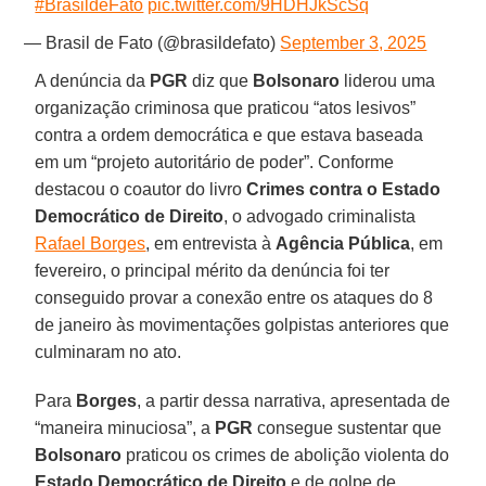
#BrasildeFato
pic.twitter.com/9HDHJkScSq
— Brasil de Fato (@brasildefato)
September 3, 2025
A denúncia da
PGR
diz que
Bolsonaro
liderou uma
organização criminosa que praticou “atos lesivos”
contra a ordem democrática e que estava baseada
em um “projeto autoritário de poder”. Conforme
destacou o coautor do livro
Crimes contra o Estado
Democrático de Direito
, o advogado criminalista
Rafael Borges
, em entrevista à
Agência Pública
, em
fevereiro, o principal mérito da denúncia foi ter
conseguido provar a conexão entre os ataques do 8
de janeiro às movimentações golpistas anteriores que
culminaram no ato.
Para
Borges
, a partir dessa narrativa, apresentada de
“maneira minuciosa”, a
PGR
consegue sustentar que
Bolsonaro
praticou os crimes de abolição violenta do
Estado Democrático de Direito
e de golpe de