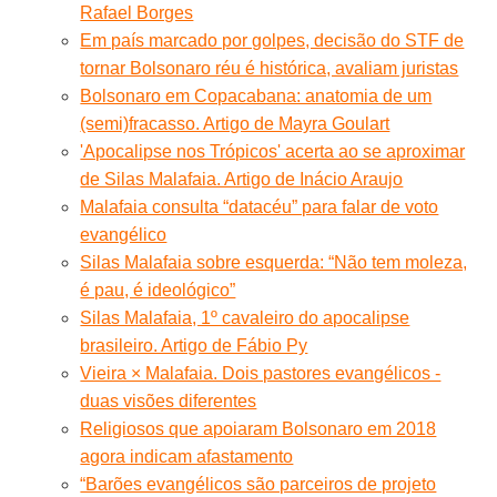
Rafael Borges
Em país marcado por golpes, decisão do STF de
tornar Bolsonaro réu é histórica, avaliam juristas
Bolsonaro em Copacabana: anatomia de um
(semi)fracasso. Artigo de Mayra Goulart
'Apocalipse nos Trópicos' acerta ao se aproximar
de Silas Malafaia. Artigo de Inácio Araujo
Malafaia consulta “datacéu” para falar de voto
evangélico
Silas Malafaia sobre esquerda: “Não tem moleza,
é pau, é ideológico”
Silas Malafaia, 1º cavaleiro do apocalipse
brasileiro. Artigo de Fábio Py
Vieira × Malafaia. Dois pastores evangélicos -
duas visões diferentes
Religiosos que apoiaram Bolsonaro em 2018
agora indicam afastamento
“Barões evangélicos são parceiros de projeto