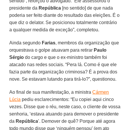
sentido”, reforçou o advogado. “Ele assessorou o
presidente da
República
[no sentido] de que nada
poderia ser feito diante do resultado das eleições. É o
que diz o delator. Se posicionou totalmente contrário
a qualquer medida de exceção”, completou.
Ainda segundo
Farias
, membros da organização que
orquestrava o golpe atuavam para retirar
Paulo
Sérgio
do cargo e que o ex-ministro também foi
atacado nas redes sociais. “Pera lá. Como é que ele
fazia parte da organização criminosa? É a prova dos
nove. Se estavam lutando para tirá-lo?”, questionou.
Ao final de sua manifestação, a ministra
Cármen
Lúcia
pediu esclarecimentos: “Eu copiei aqui cinco
vezes. Disse que o réu, neste caso, o cliente de vossa
senhoria, ‘estava atuando para demover o presidente
da
República
’. Demover de quê? Porque até agora
todo mundo disse que ‘ninguém pensou’ (em ato