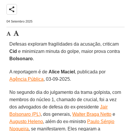
share
04 Setembro 2025
Defesas exploram fragilidades da acusação, criticam
Cid
e minimizam minuta do golpe, maior prova contra
Bolsonaro
.
A reportagem é de
Alice Maciel
, publicada por
Agência Pública
, 03-09-2025.
No segundo dia do julgamento da trama golpista, com
membros do núcleo 1, chamado de crucial, foi a vez
dos advogados de defesa do ex-presidente
Jair
Bolsonaro (PL)
, dos generais,
Walter Braga Netto
e
Augusto Heleno
, além do ex-ministro
Paulo Sérgio
Nogueira
, se manifestarem. Eles negaram a