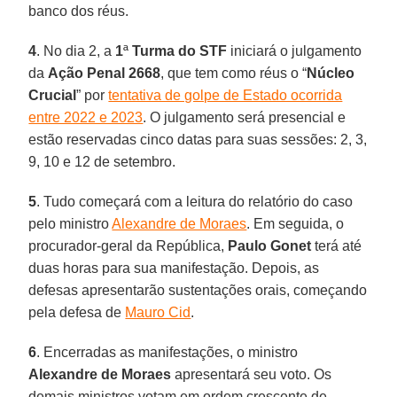
banco dos réus.
4
. No dia 2, a
1
ª
Turma do STF
iniciará o julgamento
da
Ação Penal 2668
, que tem como réus o “
Núcleo
Crucial
” por
tentativa de golpe de Estado ocorrida
entre 2022 e 2023
. O julgamento será presencial e
estão reservadas cinco datas para suas sessões: 2, 3,
9, 10 e 12 de setembro.
5
. Tudo começará com a leitura do relatório do caso
pelo ministro
Alexandre de Moraes
. Em seguida, o
procurador-geral da República,
Paulo Gonet
terá até
duas horas para sua manifestação. Depois, as
defesas apresentarão sustentações orais, começando
pela defesa de
Mauro Cid
.
6
. Encerradas as manifestações, o ministro
Alexandre de Moraes
apresentará seu voto. Os
demais ministros votam em ordem crescente de