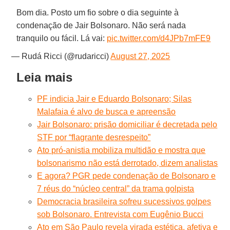
Bom dia. Posto um fio sobre o dia seguinte à
condenação de Jair Bolsonaro. Não será nada
tranquilo ou fácil. Lá vai:
pic.twitter.com/d4JPb7mFE9
— Rudá Ricci (@rudaricci)
August 27, 2025
Leia mais
PF indicia Jair e Eduardo Bolsonaro; Silas
Malafaia é alvo de busca e apreensão
Jair Bolsonaro: prisão domiciliar é decretada pelo
STF por “flagrante desrespeito”
Ato pró-anistia mobiliza multidão e mostra que
bolsonarismo não está derrotado, dizem analistas
E agora? PGR pede condenação de Bolsonaro e
7 réus do “núcleo central” da trama golpista
Democracia brasileira sofreu sucessivos golpes
sob Bolsonaro. Entrevista com Eugênio Bucci
Ato em São Paulo revela virada estética, afetiva e