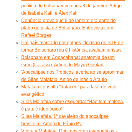
política do bolsonarismo pós-8 de janeiro. Artigo
de Isabela Kalil e Álex Kalil
Denúncia prova que 8 de janeiro era parte de
plano golpista de Bolsonaro. Entrevista com
Rafael Borges
Em país marcado por golpes, decisão do STF de
tornar Bolsonaro réu é histórica, avaliam juristas
Bolsonaro em Copacabana: anatomia de um
(semi)fracasso. Artigo de Mayra Goulart
'Apocalipse nos Trópicos' acerta ao se aproximar
de Silas Malafaia. Artigo de Inácio Araujo
Malafaia consulta “datacéu” para falar de voto
evangélico
Silas Malafaia sobre esquerda: “Não tem moleza,
é pau, é ideológico”
Silas Malafaia, 1º cavaleiro do apocalipse
brasileiro. Artigo de Fábio Py
Vieira × Malafaia. Dois pastores evangélicos -