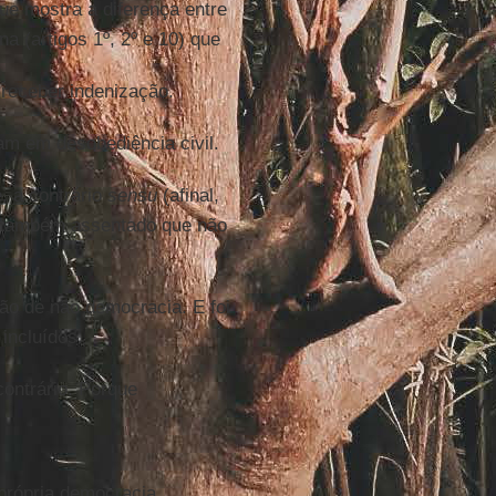
e mostra a diferença entre
na (artigos 1º, 2º e 10) que
 receber indenização.
vam em desobediência civil.
e, a contrário
sensu
(afinal,
ou também assentado que não
ação de não democracia. E foi
incluídos.
contrário. Porque
 própria democracia.