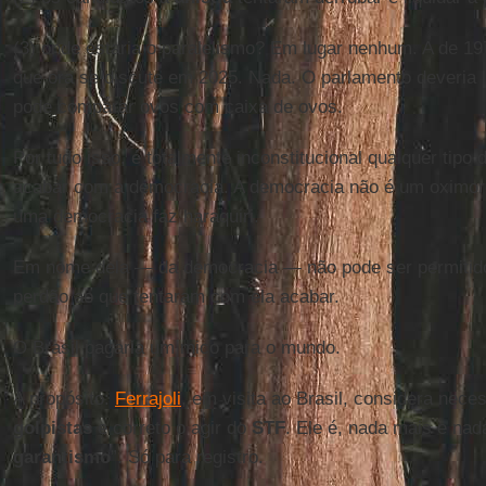
(3) onde estaria o paralelismo? Em lugar nenhum. A de 1
que ora se discute em 2025. Nada. O parlamento deveria l
pode comparar ovos com caixa de ovos.
Por tudo isso, é totalmente inconstitucional qualquer tipo 
acabar com a democracia. A democracia não é um oximor
uma democracia faz haraquiri.
Em nome dela — da democracia — não pode ser permitido,
perdão ao que tentaram com ela acabar.
O Brasil pagaria um mico para o mundo.
A propósito:
Ferrajoli
, em visita ao Brasil, considera nece
golpistas
e correto o agir do
STF
. Ele é, nada mais e nad
garantismo
”. Só para registro.