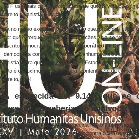
STF usa mais de 40 vezes a tese de que há vedações impl
direito de anistia e indulto.
Já no nosso exemplo, parece óbvio que, proibidos cães, u
por quê? Porque onde está escrito cães, leia-se “animais 
escrito democracia e
Estado Democrático de Direito
, l
democracia contra ela mesma”. Nenhuma Constituição admi
anistia) para quem atenta contra o Estado democrático. T
não é um oxímoro. Não dá para “contentar-se de contenta
direito, não!
A esquecida Lei 9.140, que se 
lessem, perceberiam o equívoco da 
Explico aqui uma questão esquecida. Foi o próprio parla
hostil e perigosamente conspirador contra o
STF
e a
demo