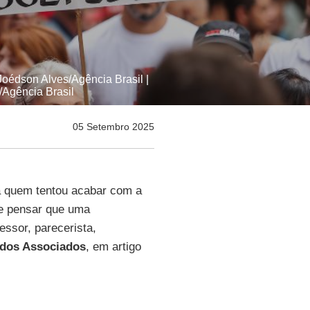
Joédson Alves/Agência Brasil |
o/Agência Brasil
05 Setembro 2025
ara quem tentou acabar com a
de pensar que uma
fessor, parecerista,
ados Associados
, em artigo