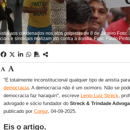
stia aos condenados nos atos golpistas de 8 de Janeiro Foto: 
ais e sindicais realizam ato contra a anistia. Foto: Paulo Pint
"É totalmente inconstitucional qualquer tipo de anistia p
democracia
. A democracia não é um oximoro. Não se po
democracia faz haraquiri", escreve
Lenio Luiz Streck
, pro
advogado e sócio fundador do
Streck & Trindade Advog
publicado por
Conjur
, 04-09-2025.
Eis o artigo.