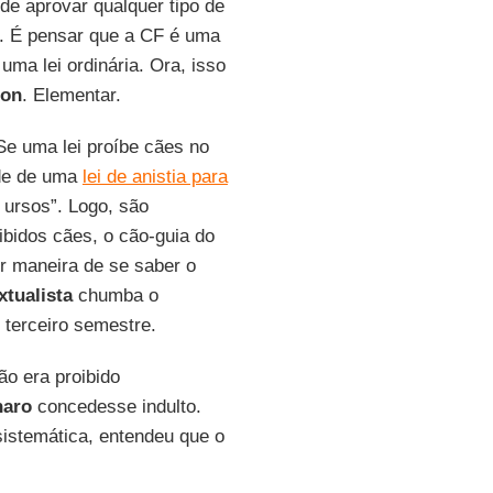
ode aprovar qualquer tipo de
o. É pensar que a CF é uma
ma lei ordinária. Ora, isso
son
. Elementar.
Se uma lei proíbe cães no
ade de uma
lei de anistia para
 ursos”. Logo, são
oibidos cães, o cão-guia do
or maneira de se saber o
xtualista
chumba o
terceiro semestre.
ão era proibido
naro
concedesse indulto.
sistemática, entendeu que o