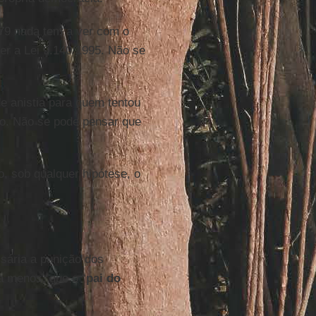
979 nada tem a ver com o
er a Lei 9.140/1995. Não se
de anistia para quem tentou
o. Não se pode pensar que
 sob qualquer hipótese, o
ssária a punição dos
a menos, que o “
pai do