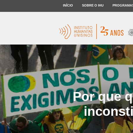
INÍCIO
SOBRE O IHU
PROGRAMA
Por que q
inconsti