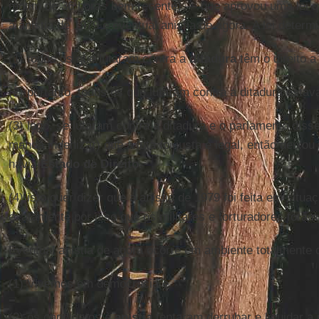
motim de 36 horas bem recente) — que aprovou uma lei qu
a anistia de 1979 e eventual anistia de agora. A lei determi
(1) todos os que lutaram contra a
ditadura
têm o direito a
(2) portanto, todos os que lutaram contra a ditadura esta
(3) logo, se lutaram contra a ditadura e o parlamento diss
manda indenizar) que a luta foi justa e legal, então deix
havia
Estado de Direito
.
(4) isto quer dizer que a anistia de 1979 foi feita em situ
exatamente por isso que os militares e torturadores foram 
Eventual anistia de agora ocorre em ambiente totalmente 
(1) Vivemos em democracia e
(2) os candidatos à
anistia
tentaram derrubar e liquidar a