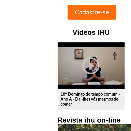
Vídeos IHU
play_circle_outline
18º Domingo do tempo comum -
Ano A - Dai-lhes vós mesmos de
comer
Revista ihu on-line