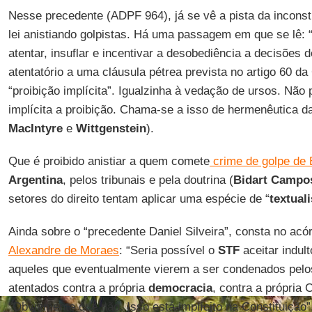
Nesse precedente (ADPF 964), já se vê a pista da inconst
lei anistiando golpistas. Há uma passagem em que se lê: 
atentar, insuflar e incentivar a desobediência a decisões d
atentatório a uma cláusula pétrea prevista no artigo 60 da
“proibição implícita”. Igualzinha à vedação de ursos. Não p
implícita a proibição. Chama-se a isso de hermenêutica da
MacIntyre
e
Wittgenstein
).
Que é proibido anistiar a quem comete
crime de golpe de 
Argentina
, pelos tribunais e pela doutrina (
Bidart Campo
setores do direito tentam aplicar uma espécie de “
textual
Ainda sobre o “precedente Daniel Silveira”, consta no acó
Alexandre de Moraes
: “Seria possível o
STF
aceitar indult
aqueles que eventualmente vierem a ser condenados pel
atentados contra a própria
democracia
, contra a própria 
“Obviamente que não. Isso está implícito na Constituição”