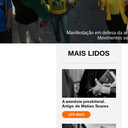
Manifestação em defesa da ani
Movimentos soci
MAIS LIDOS
A amnésia presbiteral.
Artigo de Matias Soares
LER MAIS