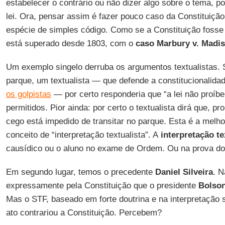
estabelecer o contrário ou não dizer algo sobre o tema, p
lei. Ora, pensar assim é fazer pouco caso da Constituiçã
espécie de simples código. Como se a Constituição fosse u
está superado desde 1803, com o
caso Marbury v. Madi
Um exemplo singelo derruba os argumentos textualistas. 
parque, um textualista — que defende a constitucionalid
os golpistas
— por certo responderia que “a lei não proíbe
permitidos. Pior ainda: por certo o textualista dirá que, pr
cego está impedido de transitar no parque. Esta é a melh
conceito de “interpretação textualista”. A
interpretação te
causídico ou o aluno no exame de Ordem. Ou na prova do 
Em segundo lugar, temos o precedente
Daniel Silveira
. N
expressamente pela Constituição que o presidente
Bolso
Mas o STF, baseado em forte doutrina e na interpretação 
ato contrariou a Constituição. Percebem?