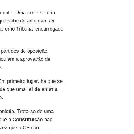
lmente. Uma crise se cria
que sabe de antemão ser
Supremo Tribunal encarregado
, partidos de oposição
iculam a aprovação de
o
.
 Em primeiro lugar, há que se
) de que uma
lei de anistia
e.
anistia. Trata-se de uma
 que a
Constituição
não
a vez que a CF não