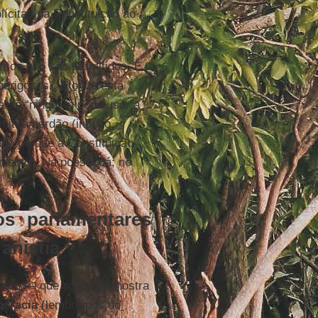
ícitas na Constituição ao
rsos não são permitidos. E
perigosos”. E onde está
eia-se “ninguém pode usar a
tirá perdão (indulto,
udo porque a Constituição
mento”. Na poesia dá; no
os parlamentares
anistia
mento — que agora se mostra
cracia
(lembremos do