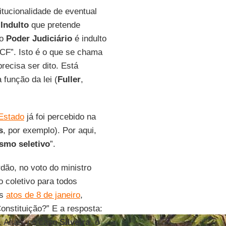
itucionalidade de eventual
“
Indulto
que pretende
o
Poder Judiciário
é indulto
 CF”. Isto é o que se chama
recisa ser dito. Está
 função da lei (
Fuller
,
Estado
já foi percebido na
s
, por exemplo). Por aqui,
ismo seletivo
”.
rdão, no voto do ministro
o coletivo para todos
os
atos de 8 de janeiro
,
Constituição?” E a resposta:
. Aliás, no caso
Silveira
, o