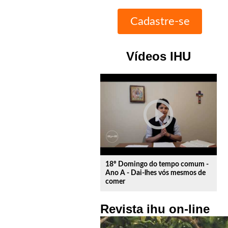
Vídeos IHU
play_circle_outline
18º Domingo do tempo comum -
Ano A - Dai-lhes vós mesmos de
comer
Revista ihu on-line