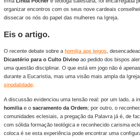
Irmã
Linda Pocher
é teóloga salesiana, foi encarregada 
organizar encontros com os seus nove cardeais conselhe
dissecar os nós do papel das mulheres na Igreja.
Eis o artigo.
O recente debate sobre a
homilia aos leigos
, desencadead
Dicastério para o Culto Divino
ao pedido dos bispos ale
uma questão disciplinar. O que está em jogo não é apena
durante a Eucaristia, mas uma visão mais ampla da Igreja,
sinodalidade
.
A discussão evidenciou uma tensão real: por um lado, a in
homilia
e o
sacramento da Ordem
; por outro, o reconh
comunidades eclesiais, a pregação da Palavra já é, de fact
com sólida formação teológica e reconhecido carisma ecle
coloca é se esta experiência pode encontrar uma configur