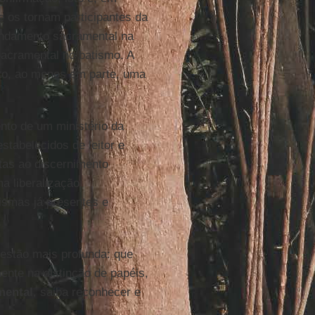
e os tornam participantes da
fundamento sacramental na
acramental no batismo. A
nto, ao menos em parte, uma
nto de um ministério da
tabelecidos de leitor e
itas ao discernimento
ma liberalização
ismas já presentes e
uestão mais profunda: que
ente na distinção de papéis,
mental
, saiba reconhecer e