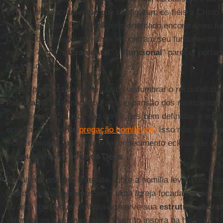
virtude dos sacramentos que configuram os fiéis a Cristo 
missão eclesial. Se o ministério ordenado encontra seu 
Ordem, os ministérios leigos encontram seu fundamento s
escolha entre "
sacramental
" e "
funcional
" parece, porta
falsa escolha.
Dessa perspectiva, poderíamos vislumbrar o reconhecime
Palavra
não ordenado, ou uma expansão dos ministérios es
catequista, incluindo, sob condições bem definidas e suje
eclesial, formas de
pregação homilética
. Isso não seria u
indiscriminada, mas sim o reconhecimento eclesial de car
atuantes entre o
povo de Deus
.
Em última análise, o debate sobre a homilia leva a uma q
tipo de Igreja queremos ser? Uma Igreja focada principalm
ou uma Igreja que, embora preserve sua
estrutura sacra
valorizar os carismas que o Espírito inspira na história?