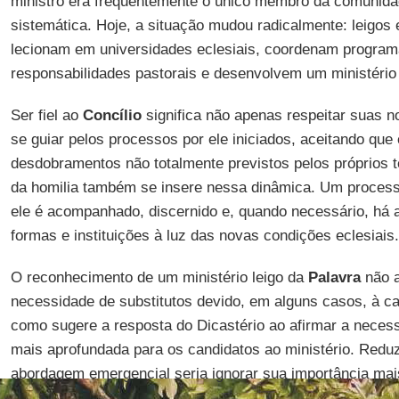
ministro era frequentemente o único membro da comunida
sistemática. Hoje, a situação mudou radicalmente: leigos 
lecionam em universidades eclesiais, coordenam progra
responsabilidades pastorais e desenvolvem um ministério
Ser fiel ao
Concílio
significa não apenas respeitar suas 
se guiar pelos processos por ele iniciados, aceitando qu
desdobramentos não totalmente previstos pelos próprios t
da homilia também se insere nessa dinâmica. Um process
ele é acompanhado, discernido e, quando necessário, há
formas e instituições à luz das novas condições eclesiais.
O reconhecimento de um ministério leigo da
Palavra
não a
necessidade de substitutos devido, em alguns casos, à ca
como sugere a resposta do Dicastério ao afirmar a nece
mais aprofundada para os candidatos ao ministério. Redu
abordagem emergencial seria ignorar sua importância mai