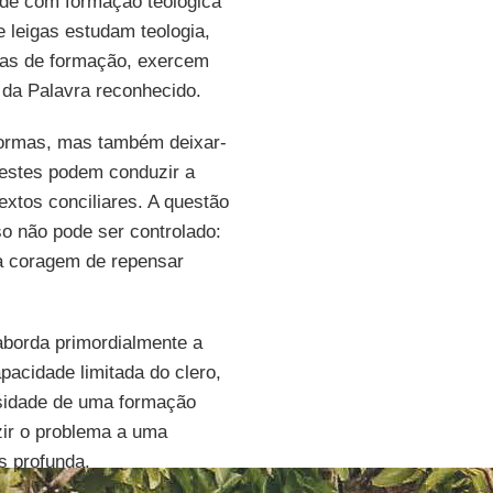
de com formação teológica
e leigas estudam teologia,
mas de formação, exercem
 da Palavra reconhecido.
normas, mas também deixar-
e estes podem conduzir a
extos conciliares. A questão
o não pode ser controlado:
 a coragem de repensar
borda primordialmente a
pacidade limitada do clero,
ssidade de uma formação
zir o problema a uma
s profunda.