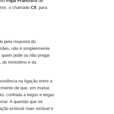
pelo
Papa Francisco
de
iros, o chamado
C9
, para
o pela resposta do
mães, não é simplesmente
s quem pode ou não pregar
 do ministério e da
sistência na ligação entre a
ecimento de que, em muitas
o, confiada a leigos e leigas
sial. A questão que se
ação eclesial mais estável e