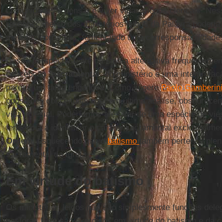
comunidades a pensar e viver vidas menos clericais. Ness
reconhecimento dos ministérios leigos da Palavra poderia
medidas corretivas, fomentando uma corresponsabilidade 
Dessa perspectiva, até mesmo a alternativa frequenteme
concepção "
sacramental
" do ministério e uma interpreta
parece um tanto enganosa. Como sugere
Paolo Gamberin
oposições conceituais que, em última análise, obscurecem
vida eclesial. Poderíamos até falar de uma espécie de vié
tendência a identificar o caráter sacramental exclusivam
Ordem
, esquecendo que o
batismo
também pertence plen
sacramental da Igreja.
Em virtude do batismo
Os ministérios leigos não são simplesmente funções del
pastoral. Eles são exercidos em virtude do batismo e da c