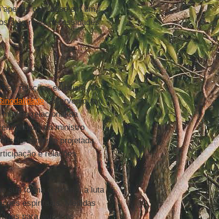
não apenas com base em um
sta às reais necessidades
das relações eclesiais. O
Sinodalidade
observou que o
 modelo relacional da
centralidade do ministro
nconscientemente projetada
rticipação e relações
 sua forma ordinária, a luta
ações espirituais. Medidas
sárias para ajudar as