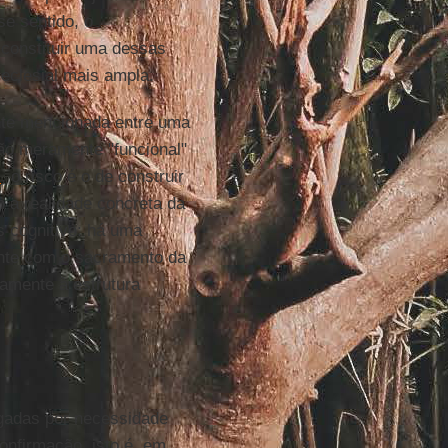
e sentido, o
 constituir uma dessas
eclesial mais ampla.
nte mencionada entre uma
ção meramente "funcional"
i
, o risco é o de construir
 a realidade concreta da
s cognitivo: há uma
ente com o sacramento da
amente à estrutura
egadas por necessidade
onfirmação, isto é, em