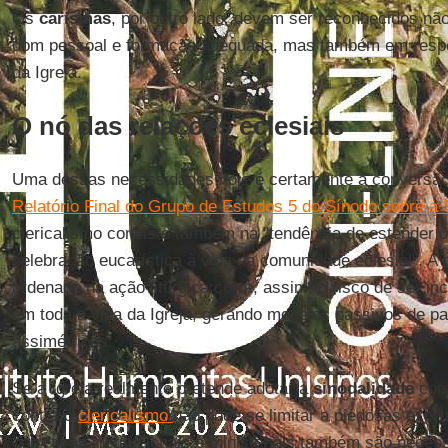
Os
carismas
, por outro lado, devem ser reconhecidos 
dom pessoal e formação adequada, mas também em respo
da Igreja.
O nó das relações eclesiais
Uma dessas necessidades hoje é certamente a conversão 
Relatório Final do Grupo de Estudos 5 do Sínodo sobre a 
clericalismo consiste também na "tendência de estender o
celebração eucarística à vida da comunidade eclesial". A 
ordenado na ação litúrgica corre, assim, o risco de ser i
em toda a vida da Igreja, gerando modelos passivos de pa
assimétricas.
Se a Igreja realmente pretende adotar a
sinodalidade
como
contra o
clericalismo
não pode se limitar a piedosas exort
corretivas institucionais e ministeriais também são neces