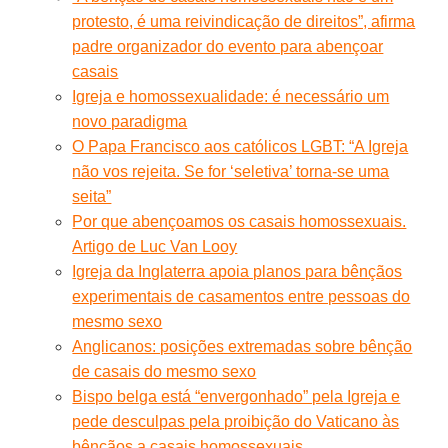
protesto, é uma reivindicação de direitos”, afirma
padre organizador do evento para abençoar
casais
Igreja e homossexualidade: é necessário um
novo paradigma
O Papa Francisco aos católicos LGBT: “A Igreja
não vos rejeita. Se for ‘seletiva’ torna-se uma
seita”
Por que abençoamos os casais homossexuais.
Artigo de Luc Van Looy
Igreja da Inglaterra apoia planos para bênçãos
experimentais de casamentos entre pessoas do
mesmo sexo
Anglicanos: posições extremadas sobre bênção
de casais do mesmo sexo
Bispo belga está “envergonhado” pela Igreja e
pede desculpas pela proibição do Vaticano às
bênçãos a casais homossexuais