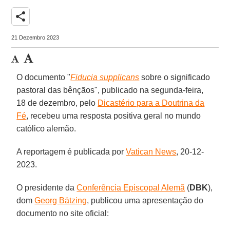
share
21 Dezembro 2023
O documento "
Fiducia supplicans
sobre o significado
pastoral das bênçãos", publicado na segunda-feira,
18 de dezembro, pelo
Dicastério para a Doutrina da
Fé
, recebeu uma resposta positiva geral no mundo
católico alemão.
A reportagem é publicada por
Vatican News
, 20-12-
2023.
O presidente da
Conferência Episcopal Alemã
(
DBK
),
dom
Georg Bätzing
, publicou uma apresentação do
documento no site oficial: