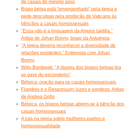
de casais do mesmo sexo
Bispo belga está “envergonhado” pela Igreja e
pede desculpas pela proibição do Vaticano às
bênçãos a casais homossexuais
"Essa não é a linguagem da Amoris laetitia."
Artigo de Johan Bonny, bispo da Antuérpia
''A Igreja deveria reconhecer a diversidade de
relações existentes.'' Entrevista com Johan
Bonny
Willy Bombeek: "A liturgia dos bispos belgas tira
os gays do esconderijo"
Bélgica: oração para os casais homossexuais
Flandres e o Responsum: luzes e sombras. Artigo
de Andrea Grillo
Bélgica, os bispos belgas abrem-se à bênção dos
casais homossexuais
A luta na igreja sobre mulheres-padres e
homossexualidade