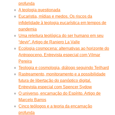
profunda
A teologia questionada
Eucaristia, mídias e medos. Os riscos da
infidelidade à teologia eucarística em tempos de
pandemia
Uma releitura teológica do ser humano em seu
“devir”. Artigo de Raniero La Valle
Ecologia cosmocena: alternativas ao horizonte do
Antropoceno. Entrevista especial com Vilmar
Pereira
Teologia e cosmologia, diálogo seguindo Teilhard
Rastreamento, monitoramento e a possibilidade
futura de libertação do panóptico digital.
Entrevista especial com Spencer Sydow
O universo, encarnação do Espírito. Artigo de
Marcelo Barros
Cinco teólogos e a teoria da encarnação
profunda